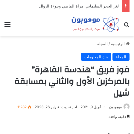
لغز الحجر السليماني: مرآة الماضي ونبوءة الزوال
بحث عن
الق
الرئيسية
/
المجلة
المجلة
بنك المعلومات
فوز فريق “هندسة القاهرة”
بالمركزين الأول والثاني بمسابقة
شيل
موهوبون
أبريل 9, 2021
آخر تحديث: فبراير 26, 2023
1٬282
دقيقة واحدة