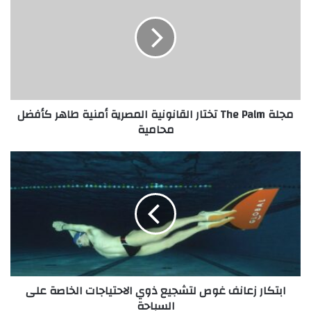
Palm
تختار
القانونية
المصرية
أمنية
طاهر
كأفضل
مجلة The Palm تختار القانونية المصرية أمنية طاهر كأفضل
محامية
محامية
ابتكار
زعانف
غوص
لتشجيع
ذوي
الاحتياجات
الخاصة
على
السباحة
ابتكار زعانف غوص لتشجيع ذوي الاحتياجات الخاصة على
السباحة