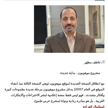
أ / عاطف مظهر
مشروع موهوبون.. بداية جديدة
مع انطلاق النسخة الجديدة لموقع موهوبون (وهي النسخة الثالثة منذ انشاء
الموقع في العام 2007) يدخل مشروع موهوبون مرحلة جديدة بطموحات كبيرة
وأفكار متجددة… فهو ليس فقط منصة إعلامية لنشر الاختراعات والابتكارات
العربية.. بل هو مبادرة ريادية ونواة لمشرع عربي طموح
إستكمال القراءة