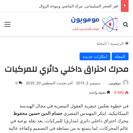
لغز الحجر السليماني: مرآة الماضي ونبوءة الزوال
بحث عن
الق
الرئيسية
/
المجلة
المجلة
ابتكارات جديده
محرك احتراق داخلي دائري للمركبات
موهوبون
ديسمبر 3, 2015
آخر تحديث: أغسطس 30, 2025
0
8٬890
دقيقة واحدة
في خطوة تعكس عبقرية العقول المصرية في مجال الهندسة
الميكانيكية، ابتكر المهندس المصري
حسام الدين حسين محفوظ
محرك احتراق داخلي دائري (مداري) للمركبات، يعد نقلة نوعية في
عالم المحركات، لما يتمتع به من بساطة في التصميم وكفاءة عالية