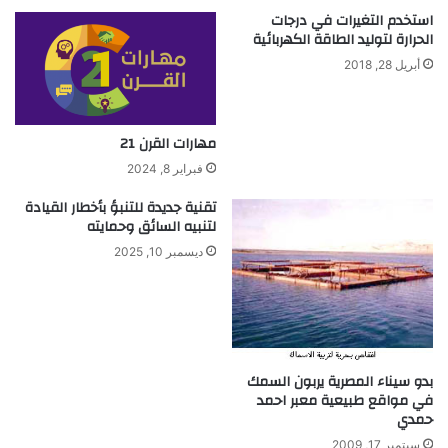
د
استخدم التغيرات في درجات
الحرارة لتوليد الطاقة الكهربائية
ة
ل
أبريل 28, 2018
ق
و
ة
مهارات القرن 21
ا
ل
فبراير 8, 2024
ف
تقنية جديدة للتنبؤ بأخطار القيادة
ر
لتنبيه السائق وحمايته
ا
م
ديسمبر 10, 2025
ل
بدو سيناء المصرية يربون السمك
في مواقع طبيعية معبر احمد
حمدي
سبتمبر 17, 2009