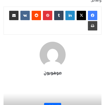
والعالم.
لينكدإن
‏Tumblr
بينتيريست
‏Reddit
‏VKontakte
مشاركة عبر البريد
طباعة
موهوبون
المجلة