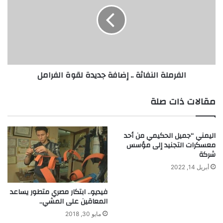
ا
ف
ل
ر
ا
م
ت
ل
م
ة
ل
ا
ك
ل
الفرملة النفاثة .. إضافة جديدة لقوة الفرامل
ا
ن
ت
ف
ا
ا
مقالات ذات صلة
ل
ث
ن
ة
ح
.
اليمني “جميل الحكيمي من أحد
ل
.
معسكرات التجنيد إلى مؤسس
ا
إ
شركة
ل
ض
أبريل 14, 2022
م
ا
ح
ف
ل
ة
فيديو.. ابتكار مصري متطور يساعد
ي
المعاقين على المشي..
ج
ة
د
مايو 30, 2018
ي