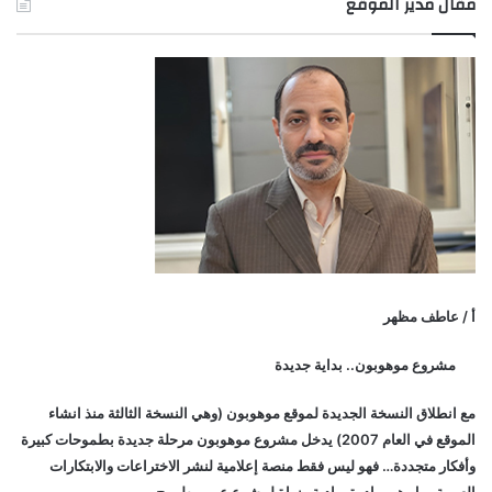
مقال مدير الموقع
أ / عاطف مظهر
مشروع موهوبون.. بداية جديدة
مع انطلاق النسخة الجديدة لموقع موهوبون (وهي النسخة الثالثة منذ انشاء
الموقع في العام 2007) يدخل مشروع موهوبون مرحلة جديدة بطموحات كبيرة
وأفكار متجددة… فهو ليس فقط منصة إعلامية لنشر الاختراعات والابتكارات
العربية.. بل هو مبادرة ريادية ونواة لمشرع عربي طموح