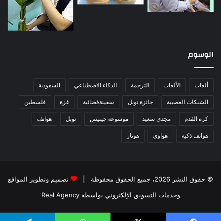
الوسوم
ألعاب
الألعاب
الترجمة
الذكاء الاصطناعي
السعودية
الشبكات العصبية
جائزة نوبل
سفينةفضائية
غزة
فلسطين
كرة القدم
مجدي سعيد
موسوعة جينيس
نوبل
هواتف
هواتف ذكية
هواوي
هونار
© حقوق النشر 2026، جميع الحقوق محفوظة |
تصميم وتطوير المواقع
وخدمات التسويق الإلكتروني بواسطة Real Agency