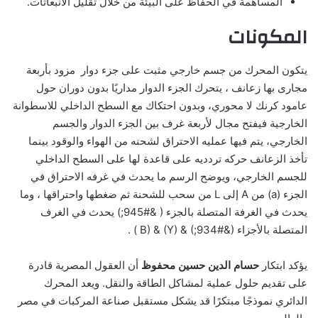
المساهمة في الحفاظ على البيئة من خلال تقليل الانبعاثات.
المكونات
يتكون المحرك من جسم خارجي مثبت على جزء دوار مزود بأربعة
مجارى بها زعانف ، يتحرك الجزء الدوار مداريًا بدون دوران حول
عامود كرنك لا محوري، وبدون احتكاك مع السطح الداخلي للاسطوانة
الخارجية فيفتح مجال لأربعة غرف بين الجزء الدوار والجسم
الخارجي، يتم فيها عمليه الاحتراق لشحنه من الهواء والوقود بينما
تأخذ الزعانف حركه تردديه على قاعدة لها على السطح الداخلي
للجسم الخارجي، ويوضح الرسم ما يحدث في غرفه الاحتراق في
الجزء (a) من A إلى L من سحب للشحنة ثم ضغطها واحتراقها ، وما
يحدث في الغرفة المتصلة بالجزء ( &#945;) يحدث في الغرف
المتصلة بالأجزاء (&#934;) & (Y) & (B ) .
يؤكد ابتكار
حسام الدين حسين محفوظ
أن العقول المصرية قادرة
على تقديم حلول عملية لمشاكل الطاقة والنقل. ويعد المحرك
الدائري نموذجًا مبتكرًا قد يشكل مستقبل صناعة المركبات في مصر