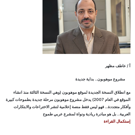
أ / عاطف مظهر
مشروع موهوبون.. بداية جديدة
مع انطلاق النسخة الجديدة لموقع موهوبون (وهي النسخة الثالثة منذ انشاء
الموقع في العام 2007) يدخل مشروع موهوبون مرحلة جديدة بطموحات كبيرة
وأفكار متجددة… فهو ليس فقط منصة إعلامية لنشر الاختراعات والابتكارات
العربية.. بل هو مبادرة ريادية ونواة لمشرع عربي طموح
إستكمال القراءة