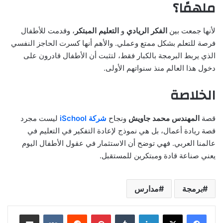
ملهمًا؟
لأنها جمعت بين
الفكر الريادي
و
التعليم المبتكر
، وقدمت للأطفال
فرصة للتعلم بشكل ممتع وعملي. والأهم أنها كسرت الحاجز النفسي
الذي يربط البرمجة بالكبار فقط، لتثبت أن الأطفال قادرون على
دخول هذا العالم منذ سنواتهم الأولى.
الخلاصة
قصة
المهندس محمد جاويش
ونجاح
شركة iSchool
ليست مجرد
قصة ريادة أعمال، بل هي نموذج لإعادة التفكير في التعليم في
عالمنا العربي. فهي توضح أن الاستثمار في عقول الأطفال اليوم
يعني صناعة قادة ومبتكرين للمستقبل.
برمجة
مدارس
لينكدإن
‏Tumblr
بينتيريست
‏Reddit
‏VKontakte
مشاركة عبر البريد