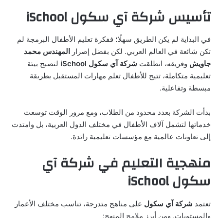
تأسيس شركة آي سكول iSchool
في البداية لم يكن الطريق سهلًا؛ ففكرة تعليم الأطفال البرمجة لم
تكن شائعة في العالم العربي. لكن بفضل إصرار
المهندس محمد
جاويش
وفريقه، انطلقت
شركة آي سكول iSchool
لتصبح بيئة
تعليمية متكاملة، تتيح للأطفال تعلم مهارات المستقبل بطريقة
مبسطة وتفاعلية.
بدأت الشركة بعدد محدود من الطلاب، ومع مرور الوقت توسعت
خدماتها لتشمل آلاف الأطفال في مختلف الدول العربية، بل وامتدت
إلى تعاونات عالمية مع مؤسسات تعليمية رائدة.
منهجية التعليم في شركة آي
سكول iSchool
تعتمد
شركة آي سكول
على مناهج متدرجة، تناسب مختلف الأعمار
والمستويات. ومن أبرز ملامح المنهج: