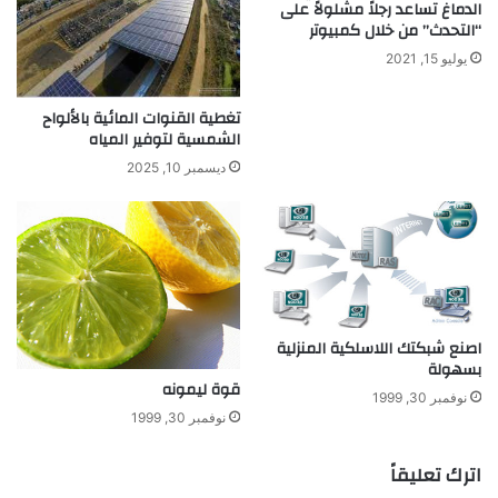
الدماغ تساعد رجلاً مشلولاً على
ق
ا
“التحدث” من خلال كمبيوتر
ا
ر
يوليو 15, 2021
ل
ي
ش
ل
ر
ع
تغطية القنوات المائية بالألواح
ق
الشمسية لتوفير المياه
ا
ي
م
ديسمبر 10, 2025
ف
2
ي
0
ص
2
ن
5
ا
ع
ة
اصنع شبكتك اللاسلكية المنزلية
ا
بسهولة
ل
قوة ليمونه
أ
نوفمبر 30, 1999
س
نوفمبر 30, 1999
ل
ح
اترك تعليقاً
ة