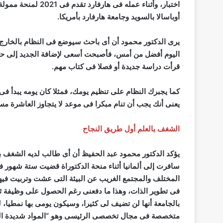
اختبار، وأثناء عمله 
أوباسالا بالسويد وجامعة هارفارد بأمريكا.
يرى الدكتور محمود أن أى باحث سيوضع فى النظام بالخارج 
اليوم أفضل من أمس، فأصبحت أسعى لإضافة الجديد إلى حصيل
قرأت دراسة جديدة أو فصلا فى كتاب مهم.
كما يجبرك النظام على تنظيم يومك، فمثلا كان يومه يبدأ فى 
يعنى أنك يجب أن تنام مبكرا فى موعد لا يتجاوز العاشرة مس
الشغف بالعلم أول طريق النجاح
يؤكد الدكتور محمود عبد الحفيظ أن أى طالب لديه الشغف با
سافرت إلى ألمانيا أثناء منحة الدكتوراة قضيت ستة شهور ف
المختلف والمجتمع الغريب عن البيئة التى عشت وتربيت فيها،
فى تطوير الذات، وهذا ما دفعنى رغم الحصول على وظيفة ثا
بالجامعة أنها لن تضيف لى كثيرا، وسيكون يومى بها نمطيا، 
متخصصة فى مجال تخصصى الرئيسى وهو “المواد شديدة التو