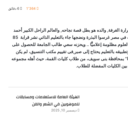
1٬364
6 دقائق
ارة الغرفة, والده
هو
بطل
قصة
نجاحه,
والعالم الراحل الكبير أحمد
 في مصر
غرسوا
البذرة
ونضجها
جاء
بالتعليم
الذاتي نشر قرابة
85
لعلوم
مظلومة
إعلاميًّا
..
ويحزنه
سعي
طالب
الجامعة
للحصول
على
تطبيقه
بالتعليم
يحتاج
إلى
صبر,
فى تقييم مكتب التنسيق، لم يكن
ا” بمحافظة بنى سويف، من طلاب كليات القمة، حيث أهله مجموعه
 بين الكليات المفضلة للطلاب.
الهيئة العامة للاستعلامات ومسابقات
للموهوبين في الشعر والفن
ديسمبر 10, 2025