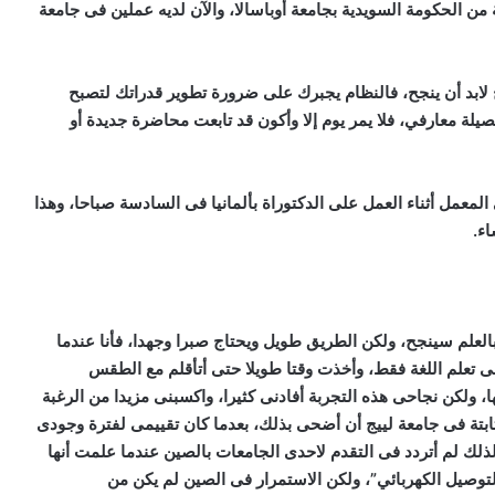
فى هارفارد تقدم فى 2021 لمنحة ممولة من الحكومة السويدية بجامعة أوباسالا، والآن لديه عملين فى جامعة
لابد أن ينجح، فالنظام يجبرك على ضرورة تطوير قدراتك لتصبح
ة معارفي، فلا يمر يوم إلا وأكون قد تابعت محاضرة جديدة أو
المعمل أثناء العمل على الدكتوراة بألمانيا فى السادسة صباحا، وهذا
اء.
لعلم سينجح، ولكن الطريق طويل ويحتاج صبرا وجهدا، فأنا عندما
ى تعلم اللغة فقط، وأخذت وقتا طويلا حتى أتأقلم مع الطقس
 ولكن نجاحى هذه التجربة أفادنى كثيرا، واكسبنى مزيدا من الرغبة
بتة فى جامعة لييج أن أضحى بذلك، بعدما كان تقييمى لفترة وجودى
لذلك لم أتردد فى التقدم لاحدى الجامعات بالصين عندما علمت أنها
صيل الكهربائي”، ولكن الاستمرار فى الصين لم يكن من