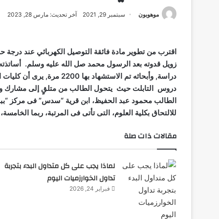
موهوبون
سبتمبر 29, 2021
آخر تحديث: مارس 28, 2023
اقترب من تطوير مادة فائقة التوصيل الكهربائي عند درجة حر
زويل
قدوته
بعد
الرسول
محمد صل الله عليه وسلم.
أساتذته
دراسة,
وأبحاثه
تم
الاستشهاد
بها
2200
مرة, يرى أن كليات
ا
دروس
التابلت
حيث
يتحول
الطالب
من
متلقٍ
إلى
مشارك
و
الطالب محمود عبد الحفيظ، ابن قرية “سدس” فى مركز “بب
للالتحاق بكلية العلوم، التى تأتى فى المرتبة، ربما الخامسة،
مقالات ذات صلة
لماذا يجب على كل متداول البدء بتجربة
تداول الخوارزميات اليوم
فبراير 24, 2026