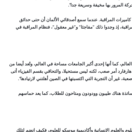
ة المرور بها مخيفة وسريعة جدا”.
 كاميرات المراقبة. عندما سمع أصدقائي الألمان أن حتى حدائق
اقبة، إذ وجدوا ذلك “مفاجئا” و”غير معقول”، فنظام المراقبة في
الم، كما أنها إحدى أكبر الجامعات مساحة في العالم، وتُعد أيضا من
ارفارد أمر صعب، لكنه ليس مستحيلا، والتحاقي بقسم الفيزياء أتى
 غير أن التجربة التي اكتسبتها في الصين أهلتني لارتيادها”.
ساتذة هناك طيبون وودودون ومتاحون للطلاب، كما يعد حماسهم
لعلوم والعلوم الإنسانية وأكاديمية موسكو للعلوم، فكيف انضم لتلك