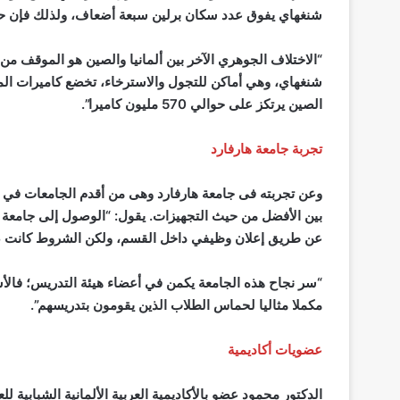
شنغهاي يفوق عدد سكان برلين سبعة أضعاف، ولذلك فإن حرك
“الاختلاف الجوهري الآخر بين ألمانيا والصين هو الموقف من
شنغهاي، وهي أماكن للتجول والاسترخاء، تخضع كاميرات المر
الصين يرتكز على حوالي 570 مليون كاميرا”.
تجربة جامعة هارفارد
وعن تجربته فى جامعة هارفارد وهى من أقدم الجامعات في الع
بين الأفضل من حيث التجهيزات. يقول: “الوصول إلى جامعة ه
عن طريق إعلان وظيفي داخل القسم، ولكن الشروط كانت صعبة،
“سر نجاح هذه الجامعة يكمن في أعضاء هيئة التدريس؛ فالأ
مكملا مثاليا لحماس الطلاب الذين يقومون بتدريسهم”.
عضويات أكاديمية
الدكتور محمود عضو بالأكاديمية العربية الألمانية الشبابية ل