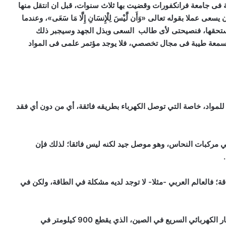
ى جامعة فرانكفورات وقضيت بها ثلاث سنوات، قبل ان انتقل منها
عملا بقوله تعالى «وَأَن لَّيْسَ لِلْإِنسَانِ إِلَّا مَا سَعَى»، وعندما
يستحقها، فنصيحتى لأى طالب السعى وبذل الجهد وسيجبر ذلك
لى سمعة طيبة فى مجال تخصصي، فلا يوجد مؤتمر علمى فى المواد
للمواد، خاصة التي توصل الكهرباء بطريقه فائقة، أي من دون أي فقد
ي مركبات النحاس، وهو موصل جيد لكنه ليس فائقا؛ لذلك فإن
 فالعالم العربي -مثلا- لا توجد لديه مشكلة في الطاقة، ولكن في
“سأعطيك مثالا يكشف عن قيمة الوصول لهذه المادة؛ القطار الكهربائي السريع في الصين، الذي يقطع 900 كيلومتر في