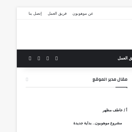
عن موهوبون
فريق العمل
إتصل بنا
‫X
فيسبوك
بحث عن
الوضع المظلم
ق العمل
مقال مدير الموقع
أ / عاطف مظهر
مشروع موهوبون.. بداية جديدة