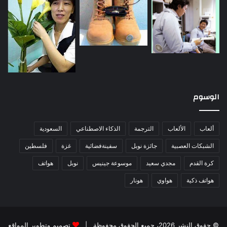
الوسوم
ألعاب
الألعاب
الترجمة
الذكاء الاصطناعي
السعودية
الشبكات العصبية
جائزة نوبل
سفينةفضائية
غزة
فلسطين
كرة القدم
مجدي سعيد
موسوعة جينيس
نوبل
هواتف
هواتف ذكية
هواوي
هونار
© حقوق النشر 2026، جميع الحقوق محفوظة |
تصميم وتطوير المواقع