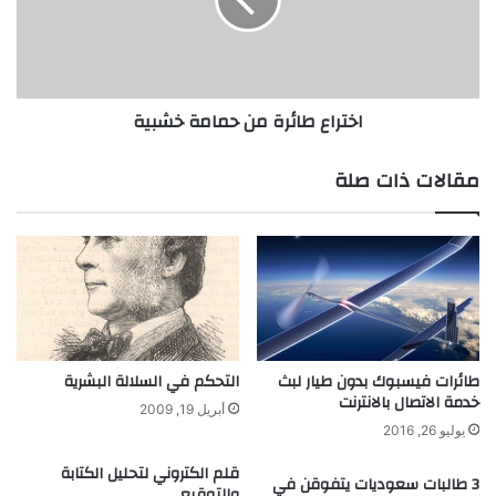
م
ا
م
ع
خ
ط
ت
ا
ر
ئ
اختراع طائرة من حمامة خشبية
ع
ر
ا
ة
ل
م
مقالات ذات صلة
م
ن
ي
ح
ك
م
ر
ا
و
م
و
ة
ي
خ
ف
ش
ب
طائرات فيسبوك بدون طيار لبث
التحكم في السلالة البشرية
خدمة الاتصال بالانترنت
ي
أبريل 19, 2009
ة
يوليو 26, 2016
قلم الكتروني لتحليل الكتابة
3 طالبات سعوديات يتفوقن في
والتوقيع