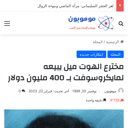
لغز الحجر السليماني: مرآة الماضي ونبوءة الزوال
بحث عن
الق
الرئيسية
/
المجلة
المجلة
ابتكارات جديده
مخترع الهوت ميل يبيعه
لمايكروسوفت بـ 400 مليون دولار
موهوبون
نوفمبر 30, 1999
آخر تحديث: فبراير 22, 2023
0
9٬725
دقيقة واحدة