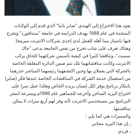
يعود هذا الاختراع إلى الهندي “صابر باتيا” الذي قدم إلى الولايات
المتحدة في عام 1988 بهدف الدراسة في جامعة “ستنافورد” وتخرج
فيها بامتياز مما أهله للعمل لدى إحدى شركات الانترنت مبرمجا
وهناك تعرف على شاب تخرج من نفس الجامعة يدعى “جاك
سميث”، وتناقشا كثيرا في كيفية تأسيس شركتهما للحاق بركب
الانترنت وكانت مناقشاتهما تلك تتم ضمن الدائرة المغلقة الخاصة
بالشركة التي يعملان بها وحين اكتشفهما رئيسهما المباشر حذرهما
من استعمال خدمة الشركة في المناقشات الخاصة عندها فكر (صابر)
بابتكار برنامج يوفر لكل إنسان بريده الخاص وهكذا عمل سرا على
اختراع البريد الساخن وأخرجه للجماهير عام 1996م وبسرعة انتشر
البرنامج بين مستخدمي الانترنت لأنه وفر لهم أربع ميزات لا يمكن
منافستها.
والمميزات هي كما يلي :
ـ إن هذا البريد مجاني
ـ فردي