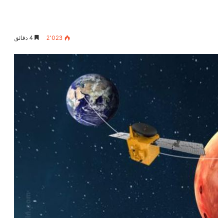
2٬023
4 دقائق