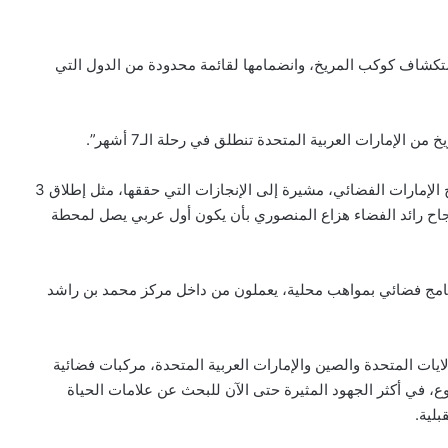
لاستكشاف كوكب المريخ، وانضمامها لقائمة محدودة من الدول التي
الإمارات العربية المتحدة تنطلق في رحلة الـ7 أشهر”.
ونشرت الصحيفة رسماً تفصيلياً للمسبار، كما شرحت برنامج الإمارات الفضائي، مشيرة إلى الإنجازات التي حققها، مثل إطلاق 3
نجاح رائد الفضاء هزاع المنصوري بأن يكون أول عربي يصل لمحطة
رنامج فضائي بمواهب محلية، يعملون من داخل مركز محمد بن راشد
س تايمز: “ترسل 3 دول، وهي الولايات المتحدة والصين والإمارات العربية المتحدة، مركبات فضائية
ع، في أكثر الجهود المثيرة حتى الآن للبحث عن علامات الحياة
لية.