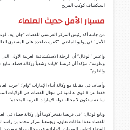
استكشاف كوكب المريخ.
مسبار الأمل حديث العلماء
من جانبه أكد رئيس المركز الفرنسي للفضاء، “جان إيف لوغال”
الأمل” في يوليو الماضي، “كقوة صاعدة على المستوى العالم
واعتبر ” لوغال” أن الرحلة الاستكشافية العربية الأولى الت
وعلومه”، مؤكداً أن فرنسا “قيادة وشعباً ووكالة فضاء، تتابع
والعلوم”.
وأضاف في مقابلة مع وكالة أنباء الإمارات “وام”: “جرت العا
فقط عن 6 قوى عالمية في مجال الفضاء، هي الولايات ال
سابعة ستكون لا محالة دولة الإمارات العربية المتحدة”.
وتابع لوغال: “في فرنسا نفتخر كوننا أول وكالة فضاء في العا
للفضاء عدة اتفاقات تعاون، ويجمعنا بمركز محمد بن راشد
الفضاء لتطوير المهمات الإماراتية في مجال مراقبة ورصد ال