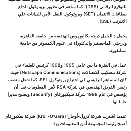
للتوقيع الرقمي (
DSS
)؛ كما ساهم في تطوير بروتوكول الدفع
ببطاقات الائتمان (
SET
) وبروتوكول النقل الأمن للبيانات علي
الانترنت (
SSL
).
يحمل د.الجمل درجة بكالوريوس الهندسة من جامعة القاهرة،
ودرجتي الماجستير والدكتوراة في علوم الكمبيوتر من جامعة
ستانفورد.
عمل في الفترة ما بين عامي 1995 و1998 كرئيس للعلماء في
شركة نتسكيب للاتصالات (Netscape Communications) حيث
كان المساهم الرئيسي في اختراع بروتوكول SSL، كما شغل منصب
رئيس الفريق الهندسي في شركة RSA لأمن المعلومات قبل أن
يؤسس في عام 1998 شركة سيكيورفاي (Securify) ويصبح مديرا
عاما لها.
عندما اشترت شركة كرول-أوجارا (Kroll-O’Gara) شركة سكيورِفاي
أصبح رئيسا لمجموعة أمن المعلومات بها.