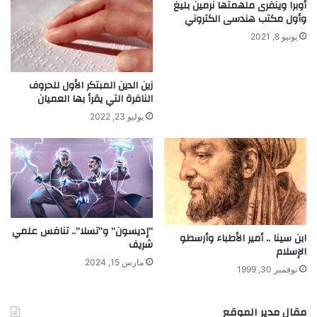
أوبرا وينفرى ملهمتها نرمين بليغ
وأول مكتب هندسى الكتروني
يونيو 8, 2021
زين الدين المبتكر الأول للحروف
النافرة التي يقرأ بها العميان
يوليو 23, 2022
“إديسون” و”تسلا”.. تنافس علمي
ابن سينا .. أمير الأطباء وأرسطو
شريف
الإسلام
مارس 15, 2024
نوفمبر 30, 1999
مقال مدير الموقع