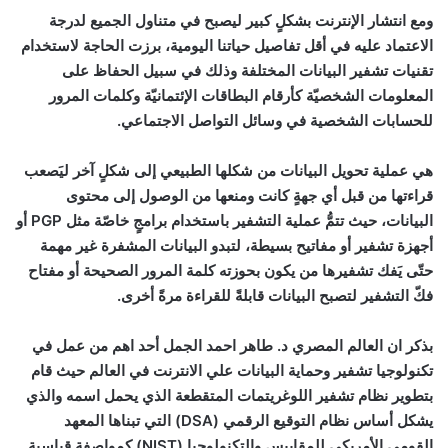
ومع انتشار الإنترنت بشكلٍ كبير ليصبح في متناول الجميع لدرجة
الاعتماد عليه في أقل تفاصيل حياتنا اليومية، برزت الحاجة لاستخدام
تقنيات تشفير البيانات المختلفة وذلك في سبيل الحفاظ على
المعلومات الشخصيّة كأرقام البطاقات الإئتمانيّة وكلمات المرور
للحسابات الشخصية في وسائل التواصل الاجتماعي.
هي عملية تحويل البيانات من شكلها الطبيعي إلى شكلٍ آخر ليَصعب
قراءتها من قبل أي جهةٍ كانت ومنعها من الوصول إلى محتوى
البيانات، حيث تتمُّ عملية التشفير باستخدام برامجٍ خاصّة مثل
PGP
أو
أجهزة تشفير أو مفاتيح بسيطة، لتبدو البيانات المشفرة غير مهمة
حتّى يَفك تشفيرها من يكون بحوزته كلمة المرور الصحيحة أو مفتاح
فكّ التشفير لتصبح البيانات قابلةً للقراءة مرةً أخرى.
بذكر ان العالم المصري د. طاهر احمد الجمل أحد اهم من عمل في
تكنولوجيا تشفير وحماية البيانات علي الانترنت في العالم حيث قام
بتطوير نظام تشفير اللوغريتمات المتقطعة الذي يحمل اسمه والذي
يشكل أساس نظام التوقيع الرقمي (
DSA
) التي تبناها المعهد
القومي الأمريكي للمقاييس والتكنولوجيا (
NIST
) كمواصفة قياسية