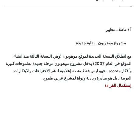
أ / عاطف مظهر
مشروع موهوبون.. بداية جديدة
مع انطلاق النسخة الجديدة لموقع موهوبون (وهي النسخة الثالثة منذ انشاء
الموقع في العام 2007) يدخل مشروع موهوبون مرحلة جديدة بطموحات كبيرة
وأفكار متجددة… فهو ليس فقط منصة إعلامية لنشر الاختراعات والابتكارات
العربية.. بل هو مبادرة ريادية ونواة لمشرع عربي طموح
إستكمال القراءة