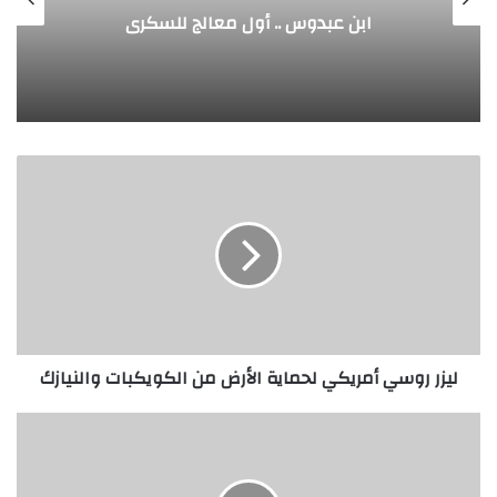
ابن عبدوس .. أول معالج للسكري
ليزر
روسي
أمريكي
لحماية
الأرض
من
الكويكبات
والنيازك
ليزر روسي أمريكي لحماية الأرض من الكويكبات والنيازك
وليد
عارف
..
بروفيسور