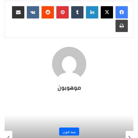
لينكدإن
بينتيريست
مشاركة عبر البريد
طباعة
موهوبون
مبدعون