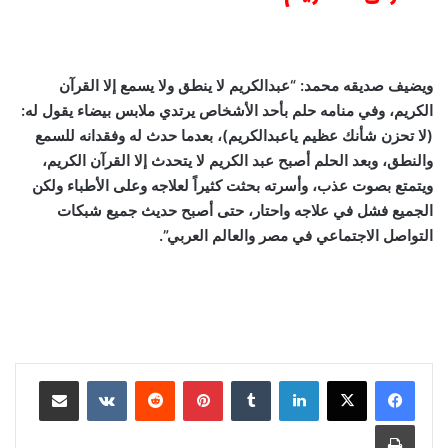
ويضيف صديقه محمد: “عبدالكريم لا ينطق ولا يسمع إلا القرآن
الكريم، وفي منامه حلم بأحد الأشخاص يرتدي ملابس بيضاء يقول له:
(لا تحزن شأنك عظيم ياعبدالكريم)، بعدما حدث له وفقدانه للسمع
والنطق، وبعد الحلم أصبح عبد الكريم لا يتحدث إلا القرآن الكريم،
ويتمتع بصوت عذب، وأسرته بحثت كثيراً لعلاجه وعلى الأطباء ولكن
الجميع فشل في علاجه واحتار، حتى أصبح حديث جميع شبكات
التواصل الاجتماعي في مصر والعالم العربي”.
لينكدإن
‏Tumblr
بينتيريست
‏Reddit
‏VKontakte
مشاركة عبر البريد
طباعة