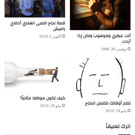
خ
ر
ب
و
اً
ا
ل
ل
قصة نجاح الصبى الهندي أدفاي
م
راميش
ع
ك
ا
أنت عبقري وموهوب ولكن إذا
أكتوبر 2, 2016
ت
أردت
ل
ب
م
نوفمبر 30, 1999
م
ن
ظ
م
ة
ا
ل
كيف تكون موظفا مثالياً؟
ص
نظم أوقاتك لتضمن النجاح
ح
مايو 19, 2010
ة
مايو 19, 2010
ا
ل
اترك تعليقاً
ع
ا