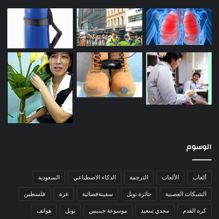
الوسوم
ألعاب
الألعاب
الترجمة
الذكاء الاصطناعي
السعودية
الشبكات العصبية
جائزة نوبل
سفينةفضائية
غزة
فلسطين
كرة القدم
مجدي سعيد
موسوعة جينيس
نوبل
هواتف