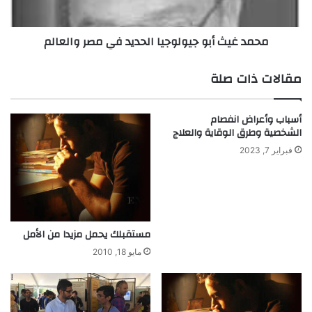
ن
أ
ب
ب
محمد غيث أبو جيولوجيا الحديد في مصر والعالم
ل
و
خ
ج
ي
ي
مقالات ذات صلة
"
و
م
ل
د
و
أسباب وأعراض انفصام
ي
ج
الشخصية وطرق الوقاية والعلاج
ر
ي
فبراير 7, 2023
اً
ا
إ
ا
ق
ل
ل
ح
ي
د
م
ي
مستقبلك يحمل مزيدا من الأمل
ي
د
مايو 18, 2010
اً
ف
م
ي
ن
م
ت
ص