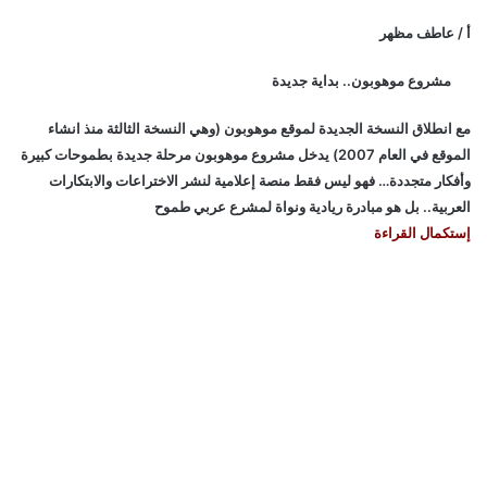
أ / عاطف مظهر
مشروع موهوبون.. بداية جديدة
مع انطلاق النسخة الجديدة لموقع موهوبون (وهي النسخة الثالثة منذ انشاء
الموقع في العام 2007) يدخل مشروع موهوبون مرحلة جديدة بطموحات كبيرة
وأفكار متجددة… فهو ليس فقط منصة إعلامية لنشر الاختراعات والابتكارات
العربية.. بل هو مبادرة ريادية ونواة لمشرع عربي طموح
إستكمال القراءة