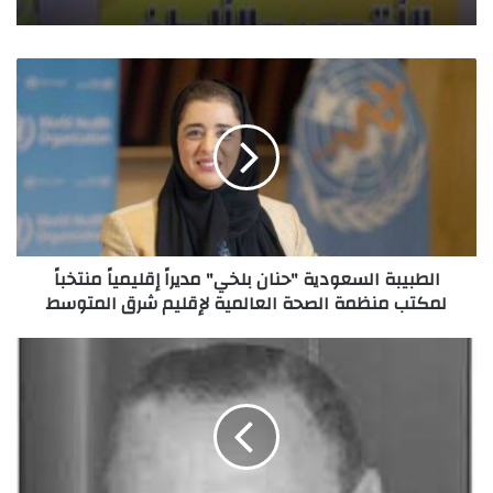
ا
ل
ط
ب
ي
ب
ة
ا
ل
الطبيبة السعودية "حنان بلخي" مديراً إقليمياً منتخباً
س
لمكتب منظمة الصحة العالمية لإقليم شرق المتوسط
ع
و
د
م
ي
ح
ة
م
"
د
ح
غ
ن
ي
ا
ث