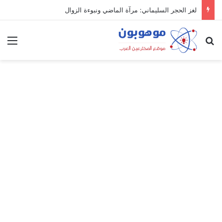
لغز الحجر السليماني: مرآة الماضي ونبوءة الزوال
بحث عن
الق