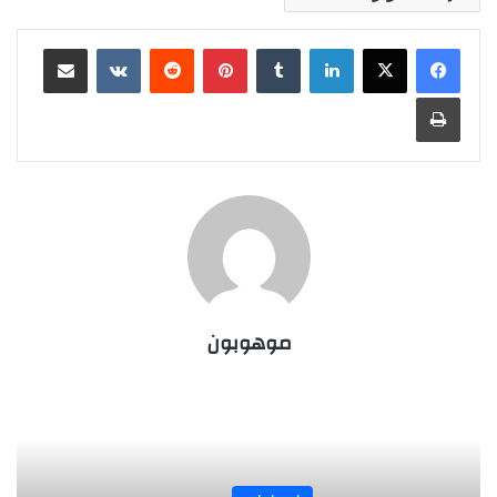
لينكدإن
‏Tumblr
بينتيريست
‏Reddit
‏VKontakte
مشاركة عبر البريد
طباعة
موهوبون
المجلة