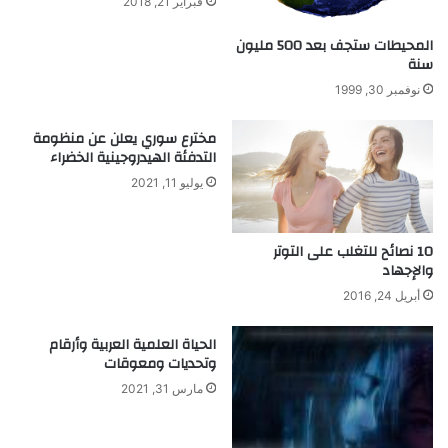
فبراير 21, 2018
ث
ن
ا
أ
المحيطات ستجف بعد 500 مليون
ل
ع
سنة
ع
د
نوفمبر 30, 1999
ل
ا
م
د
مخترع سوري يعلن عن منظومة
ي
ض
التدفئة الهيدروجينية الخضراء
ح
ا
يوليو 11, 2021
ي
ا
ح
10 نصائح للتغلب على التوتر
و
والإجهاد
ا
أبريل 24, 2016
د
ث
الحياة العلمية العربية وأرقام
ا
وتحديات ومعوقات
ل
مارس 31, 2021
ط
ي
ر