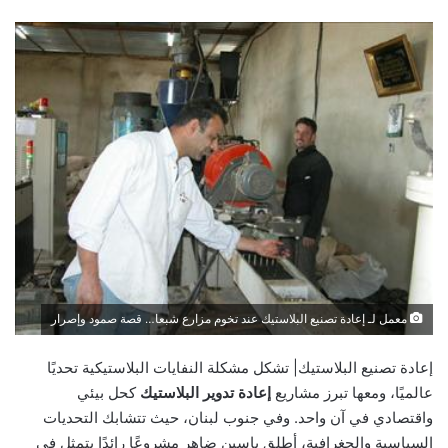
معمل لـ إعادة تصنيع البلاستيك عند تخوم مزارع شبعا… قصة صمود وإصرار
إعادة تصنيع البلاستيك| تشكل مشكلة النفايات البلاستيكية تحديًا
عالميًا، ومعها تبرز مشاريع
إعادة تدوير البلاستيك
كحل بيئي
واقتصادي في آن واحد. وفي جنوب لبنان، حيث تتشابك التحديات
السياسية والجغرافية، أطلق ياسين ضاهر مشروعًا رائدًا يتمثل في