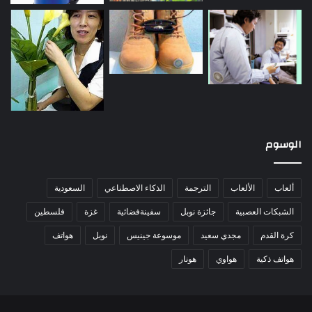
الوسوم
ألعاب
الألعاب
الترجمة
الذكاء الاصطناعي
السعودية
الشبكات العصبية
جائزة نوبل
سفينةفضائية
غزة
فلسطين
كرة القدم
مجدي سعيد
موسوعة جينيس
نوبل
هواتف
هواتف ذكية
هواوي
هونار