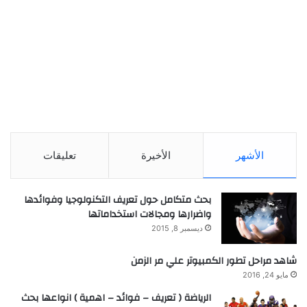
الأشهر
الأخيرة
تعليقات
بحث متكامل حول تعريف التكنولوجيا وفوائدها
واضرارها ومجالات استخداماتها
ديسمبر 8, 2015
شاهد مراحل تطور الكمبيوتر علي مر الزمن
مايو 24, 2016
الرياضة ( تعريف – فوائد – اهمية ) انواعها بحث