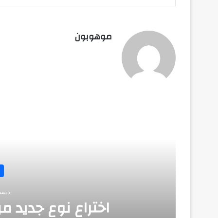
موهوبون
أق
ديسمبر 
اختراع نوع جديد من