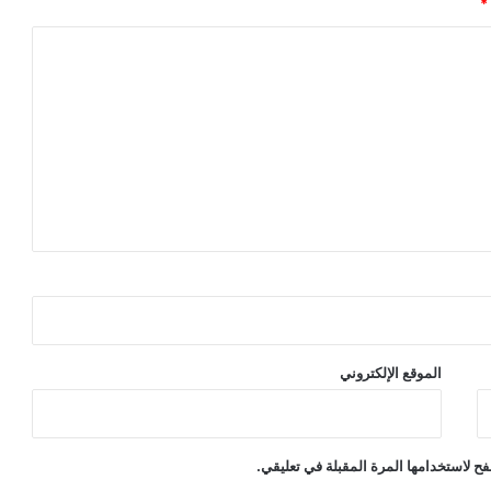
*
أ
ب
ح
ا
ث
ه
ا
س
ت
م
ر
ت
2
5
ع
ا
الموقع الإلكتروني
م
ا
ح لاستخدامها المرة المقبلة في تعليقي.