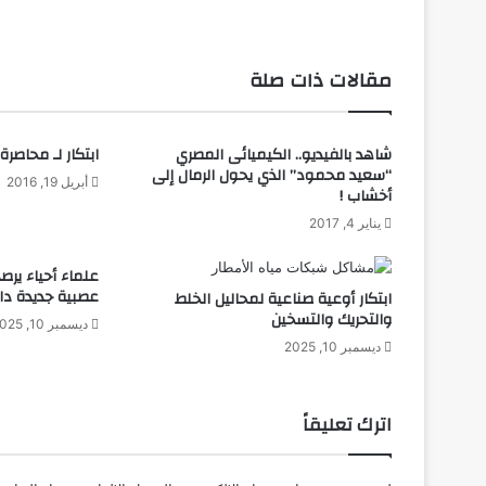
ا
ل
م
مقالات ذات صلة
ص
ا
ب
شاهد بالفيديو.. الكيميائى المصري
ابتكار لـ محاصرة
ي
“سعيد محمود” الذي يحول الرمال إلى
ح
أبريل 19, 2016
أخشاب !
ا
يناير 4, 2017
ل
ك
ه
علماء أحياء يرصد
عصبية جديدة داخ
ر
ابتكار أوعية صناعية لمحاليل الخلط
والتحريك والتسخين
ب
ديسمبر 10, 2025
ا
ديسمبر 10, 2025
ئ
ي
ة
اترك تعليقاً
ع
ن
ب