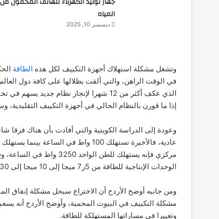
جهاز توليد الكهرباء للهاتف المحمول من
المياه
ديسمبر 10, 2025
وتشغل مشكلة استهلاك أجهزة التكييف لكل هذه
الطاقة
الحك
في الوقت الراهن، والتي ألقت بظلالها على كافة دول العالم
إذا ما قورن بالنظام الحالي في أجهزة التكييف التقليدية، و
وعودة إلى الدراسة الكويتية والتي أفادت بأن هناك فرقا شاس
مركزي فإنه يستهلك للطن الو
الوحدات الإنتاجية للطاقة من 5ر7 ميجا إلى 10 ميجا إلى 30 ميجا ثم 134 ميجا واط و150 ميجا حتى وصل إلى 300 ميجا”.
ومن جانبه أوضح الأردح أن الاختراع سيحل مشكلة إنفاق الم
مشكلة التكييف في البيوت المحمية، وأوضح الأردح أنه يسعى 
وتغييرا في مساراتها المستهلكة للطاقة.