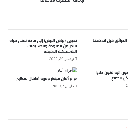
أبحاثه استمرت 25 عاما
ا
ر
ة
ت
ع
م
 الحرائق قبل اندلاعها
تحويل (بياض البيض) إلى مادة تنقى مياه
ل
البحر من الملوحة والجسيمات
ب
البلاستيكية الدقيقة
ا
نوفمبر 30, 2022
ل
ط
ا
ون آلية تكون خلايا
ل الدماغ
ق
حزام أمان مبتكر وعربة أطفال بمكابح
ة
مارس 7, 2009
ا
ل
ش
م
س
ي
ة