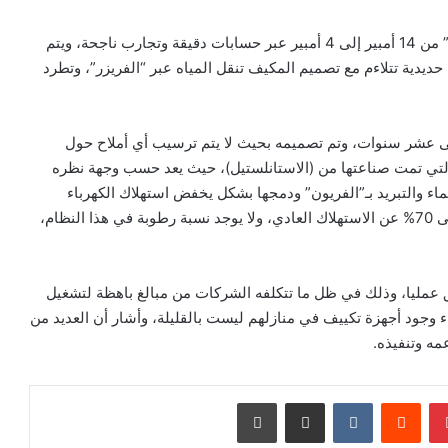
ويشرح الأردح الاختراع قائلا: “تم تخفيض كمبروسر “الفريون” من 14 أمبير إلى 4 أمبير عبر حسابات دقيقة وتجارب ناجحة، ويتم
يدية تتلاءم مع تصميم المكيف تنقل المياه عبر “الفريزر”، وتطرد
إلى عشر سنوات، وتم تصميمه بحيث لا يتم ترسيب أي أملاح حول
والتي تمت صناعتها من (الاستانلستيل)، حيث يعد حسب وجهة نظره
لماء والتبريد بـ”الفريون” ودمجها بشكل يخفض استهلاك الكهرباء
واستهلاك المياه، حيث تصل نسبة خفض استهلاك الكهرباء إلى 70% عن الاستهلاك العادي، ولا يوجد نسبة رطوبة في هذا النظام،
بق عمليا، وذلك في ظل ما تتكلفه الشركات من مبالغ باهظة لتشغيل
جراء وجود أجهزة تكييف في منازلهم ليست بالقليلة، وأشار أن العديد من
مه وتنفيذه.
بينتيريست
‏Reddit
‏VKontakte
مشاركة عبر البريد
طباعة