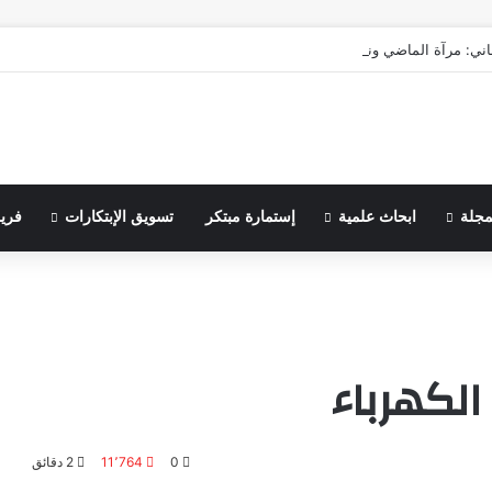
اني: مرآة الماضي ونبوءة الزوال
مجلة
ابحاث علمية
إستمارة مبتكر
تسويق الإبتكارات
فري
0
11٬764
2 دقائق