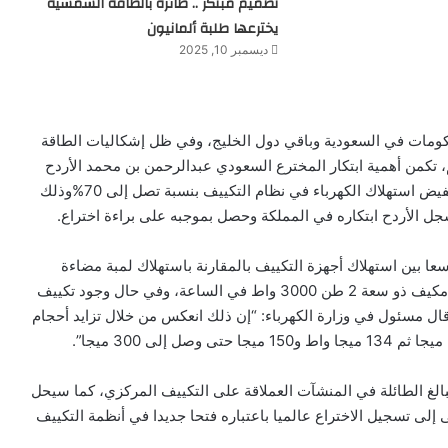
تصميم مبتكر .. طائرة بالطاقة الشمسية
يخترعها طلبة ألمانيون
ديسمبر 10, 2025
ومات في السعودية وباقي دول الخليج، وفي ظل إشكاليات الطاقة
، تكمن أهمية ابتكار المخترع السعودي عبدالرحمن بن محمد الأردح
الذي عكف أكثر من 12 شهرا لإنجاز نظام جديد يسهم في تخفيض استهلاك الكهرباء في نظام التكييف بنسبة تصل إلى 70%وذلك
سجل الأردح ابتكاره في المملكة وحصل بموجبه على براءة اختراع.
عا بين استهلاك أجهزة التكييف بالمقارنة باستهلاك لمبة مضاءة
عادية، فالأخيرة تستهلك 100 واط في الساعة بينما يستهلك مكيف ذو سعة 2 طن 3000 واط في الساعة، وفي حال وجود تكييف
احد 3250 واط في الساعة، وقال مسئول في وزارة الكهرباء: “إن ذلك انعكس من خلال تزايد أحجام
بالغ الطائلة في المنشآت العملاقة على التكييف المركزي، كما سيحل
إلى تسجيل الاختراع عالميا باعتباره فتحا جديدا في أنظمة التكييف