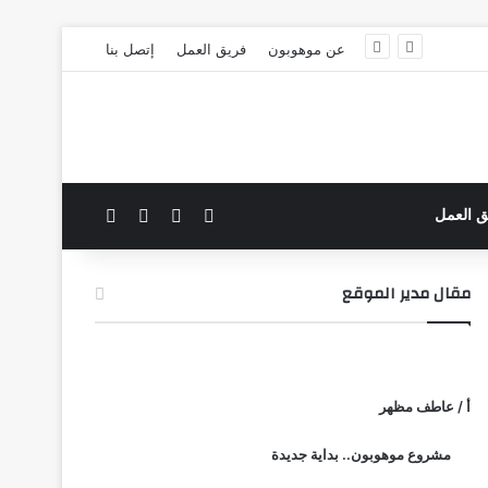
عن موهوبون
فريق العمل
إتصل بنا
‫X
فيسبوك
بحث عن
الوضع المظلم
ق العمل
مقال مدير الموقع
أ / عاطف مظهر
مشروع موهوبون.. بداية جديدة