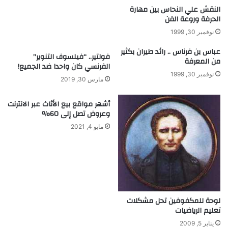
ج
ع
النقش علي النحاس بين مهارة
ر
الحرفة وروعة الفن
ل
ا
ا
نوفمبر 30, 1999
ل
ج
ر
ا
عباس بن فرناس .. رائد طيران بكثير
فولتير.. “فيلسوف التنوير”
من المعرفة
س
ت
الفرنسي كان واحدا ضد الجميع!
م
ا
نوفمبر 30, 1999
مارس 30, 2019
ي
ل
ة
ح
أشهر مواقع بيع الأثاث عبر الانترنت
؟
م
وعروض تصل إلى 60%
ض
ا
مايو 4, 2021
ل
ن
و
و
ي
ا
لوحة للمكفوفين تحل مشكلات
ل
تعليم الرياضيات
ر
ي
يناير 5, 2009