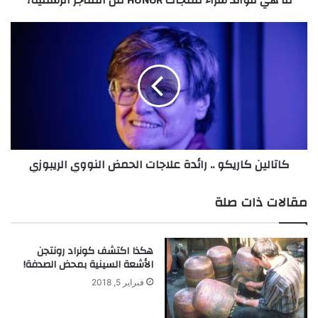
ر
ا
ك
ء
ا
م
ت
ن
ا
ت
ل
ج
ي
ا
ن
ت
ك
H
ا
كاتالين كاريكو .. رائدة علاجات الحمض النووي الريبوزي
O
ر
N
ي
O
ك
مقالات ذات صلة
R
و
م
.
ن
.
هكذا اكتشف كونراد رونتجن
ا
ر
الأشعة السينية بمحض الصدفة!
ل
ا
م
ئ
فبراير 5, 2018
ت
د
ا
ة