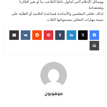
ووسائل الإعلام التي تُحاول دائمًا التلاعب بنا أو تغير أفكارنا
ومُعتقداتنا.
لذلك، فعلى المعلمين والأساتذة مُساعدة التلاميذ أو الطلبة على
تنمية مهارات التفكير بمستوياتها الثلاث.
لينكدإن
‏Tumblr
بينتيريست
‏Reddit
‏VKontakte
مشاركة عبر البريد
طباعة
موهوبون