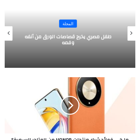
المجلة
طفل مصري يخرج قصاصات الورق من أنفه
وفمه
م
ا
ه
ي
ف
و
ا
ئ
د
ما هي فوائد شراء منتجات HONOR من المتاجر الرسمية؟
ش