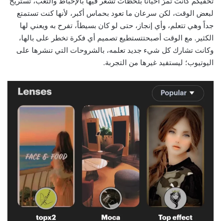
تخفيكم كانت تمرّ أحياناً بلحظات تشعر فيها بالإحباط والتعب، تستريح
لبعض الوقت، لكن سرعان ما تعود بحماس أكبر، لأنها كنت تستمتع
جداً وهي تتعلم، وأي إنجاز، حتى لو كان بسيطاً، تفرح به ويعني لها
الكثير. مع الوقت أصبحتتستطيع تصميم أي فكرة تخطر على بالها،
وكانت تشارك كل شيء جديد تعلمه، بالشروحات التي تنشرها على
اليوتيوب؛ ليستفيد غيرها من التجربة.