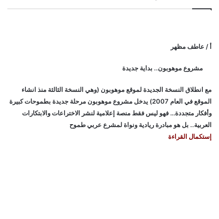
أ / عاطف مظهر
مشروع موهوبون.. بداية جديدة
مع انطلاق النسخة الجديدة لموقع موهوبون (وهي النسخة الثالثة منذ انشاء
الموقع في العام 2007) يدخل مشروع موهوبون مرحلة جديدة بطموحات كبيرة
وأفكار متجددة… فهو ليس فقط منصة إعلامية لنشر الاختراعات والابتكارات
العربية.. بل هو مبادرة ريادية ونواة لمشرع عربي طموح
إستكمال القراءة