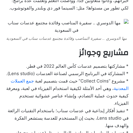
خبراتهم، وكانوا متعاونين جداً. وواصلت التعلم وتعلمت عدة برامج؛
لكي تطور من مستواها؛ مثل: السينما فور دي وبلندر والفوتوشوب.
مها الدوسري .. سفيرة المناصب وقائدة مجتمع عدسات سناب في السعودية
مشاريع وجوائز
* مشاركتها بتصميم عدسات كأس العالم 2022 في قطر.
* المشاركة في البرنامج الرسمي لصناعة العدسات (Lens studio).
* مشروع “Collect Coins” حيث قمت بتصميم لعبة
جمع العملات
المعدنية
، وهي أحد الأمثلة لكيفية استخدام الفيزياء في لعبة، ومعرفة
كيفية حدوث عملية التصادم، وإنشاء عناصر عشوائية تستخدم
الفيزياء.
* تنفيذ أفكار إبداعية في عدسات سناب؛ باستخدام التقنيات الرائعة
في Lens studio، بحيث إن المستخدم للعدسة يستشعر الفكرة
والهدف منها.
* عدسات للمناسبات الوطنية والعالمية، مثل (عدسات حج عام