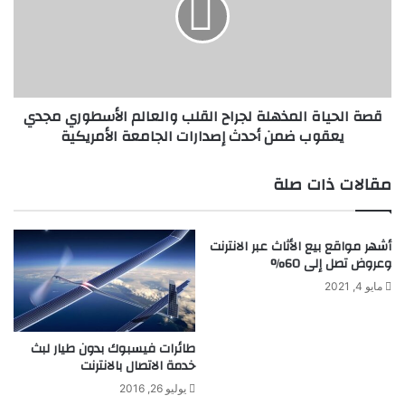
ا
ي
ل
و
ح
ي
ي
ة
ا
"
ة
قصة الحياة المذهلة لجراح القلب والعالم الأسطوري مجدي
ن
ا
يعقوب ضمن أحدث إصدارات الجامعة الأمريكية
ا
ل
د
م
ي
ذ
مقالات ذات صلة
ة
ه
س
ل
م
ة
أشهر مواقع بيع الأثاث عبر الانترنت
ك
ل
وعروض تصل إلى 60%
"
ج
.
ر
مايو 4, 2021
.
ا
و
ح
ا
ا
طائرات فيسبوك بدون طيار لبث
ل
ل
خدمة الاتصال بالانترنت
ن
ق
يوليو 26, 2016
ض
ل