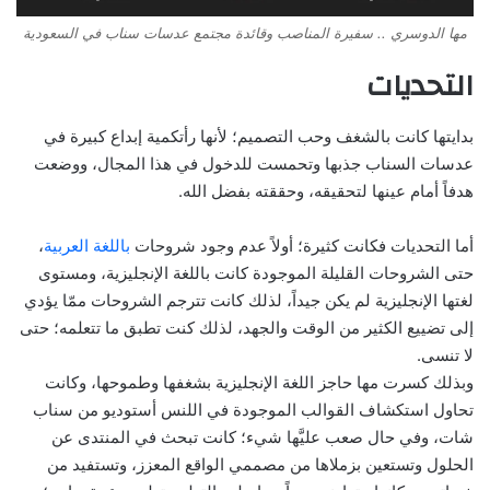
مها الدوسري .. سفيرة المناصب وقائدة مجتمع عدسات سناب في السعودية
التحديات
بدايتها كانت بالشغف وحب التصميم؛ لأنها رأتكمية إبداع كبيرة في
عدسات السناب جذبها وتحمست للدخول في هذا المجال، ووضعت
هدفاً أمام عينها لتحقيقه، وحققته بفضل الله.
أما التحديات فكانت كثيرة؛ أولاً عدم وجود شروحات
باللغة العربية
،
حتى الشروحات القليلة الموجودة كانت باللغة الإنجليزية، ومستوى
لغتها الإنجليزية لم يكن جيداً، لذلك كانت تترجم الشروحات ممّا يؤدي
إلى تضييع الكثير من الوقت والجهد، لذلك كنت تطبق ما تتعلمه؛ حتى
لا تنسى.
وبذلك كسرت مها حاجز اللغة الإنجليزية بشغفها وطموحها، وكانت
تحاول استكشاف القوالب الموجودة في اللنس أستوديو من سناب
شات، وفي حال صعب عليَّها شيء؛ كانت تبحث في المنتدى عن
الحلول وتستعين بزملاها من مصممي الواقع المعزز، وتستفيد من