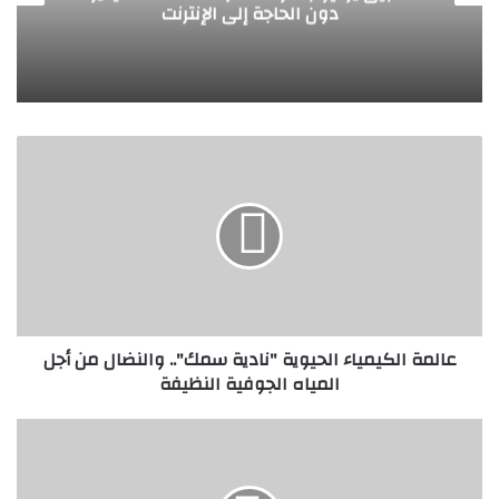
شاهد معنا
ع
ا
ل
م
ة
ا
ل
ك
ي
عالمة الكيمياء الحيوية "نادية سمك".. والنضال من أجل
م
المياه الجوفية النظيفة
ي
ا
ء
ق
ا
ص
ل
ة
ح