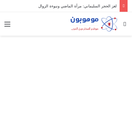
لغز الحجر السليماني: مرآة الماضي ونبوءة الزوال
بحث عن
الق