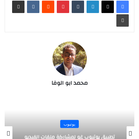
لينكدإن
‏Tumblr
بينتيريست
‏Reddit
‏VKontakte
مشاركة عبر البريد
طباعة
محمد ابو الوفا
إنترنت
جوجل كروم يتيح خاصية التصفح بدون انترنت