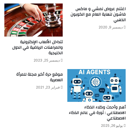
ا
ب
اغتنم عروض نمشي و ماكس
ل
و
فاشون لنهاية العام مع الكوبون
م
ا
الذهبي
ن
ل
ديسمبر 9, 2020
أ
ع
ج
ا
ل
تتداخل الألعاب الإلكترونية
ل
والمراهنات الرياضية في الدول
ا
م
الخليجية
ل
ا
م
ل
ديسمبر 25, 2023
ي
أ
ا
س
موقع حرة أكبر مجلة للمرأة
ه
ط
العصرية
ا
و
فبراير 23, 2021
ل
ر
ج
ي
و
م
أهم وأحدث وكلاء الذكاء
ف
ج
الاصطناعي : ثورة في عالم الذكاء
ي
د
الاصطناعي
ة
ي
ا
يوليو 26, 2025
ي