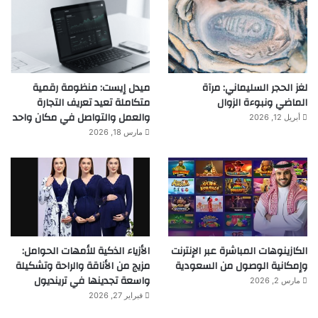
لغز الحجر السليماني: مرآة
ميدل إيست: منظومة رقمية
الماضي ونبوءة الزوال
متكاملة تعيد تعريف التجارة
والعمل والتواصل في مكان واحد
أبريل 12, 2026
مارس 18, 2026
الكازينوهات المباشرة عبر الإنترنت
الأزياء الذكية للأمهات الحوامل:
وإمكانية الوصول من السعودية
مزيج من الأناقة والراحة وتشكيلة
واسعة تجدينها في ترينديول
مارس 2, 2026
فبراير 27, 2026