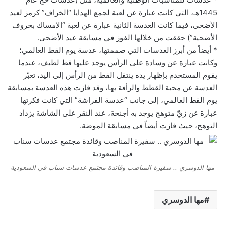
1445هـ، التي كانت عبارة عن لعبة لجمع الهدايا “الخراف” كرمز لعيد
الأضحى، فيما كانت العدسة الثانية عبارة عن لعبة “الإمساك بخروف
الأضحية”) حققت من خلالها الفوز في مسابقة عيد الأضحى.
* أيضاً من أبرز العدسات التي صممتها، عدسة يوم القط العالمي؛
وكانت عبارة عن وسادة على الرأس يوجد عليها قط لطيف، عندما
يقوم المستخدم بإظهار يده ينتقل القط من الرأس إلى اليد، تعبّر
العدسة عن محبة القطط والرأفة بها، وقد فازت هذه العدسة بمسابقة
يوم القط العالمي، إلى جانب “عدسة الفراشة” التي كانت فكرتها
عبارة عن زيّ متوهج يوجد به أجنحة، عند النقر على الشاشة يزداد
التوهج، حيث فازت أيضاً في مسابقة الموضة.
مها الدوسري .. سفيرة المناصب وقائدة مجتمع عدسات سناب في السعودية
مها الدوسري