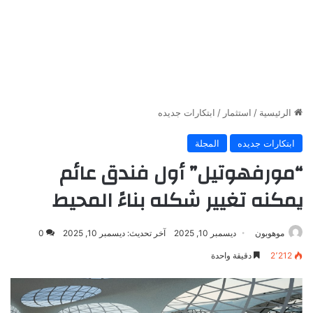
الرئيسية
/
استثمار
/
ابتكارات جديده
ابتكارات جديده
المجلة
“مورفهوتيل” أول فندق عائم
يمكنه تغيير شكله بناءً المحيط
موهوبون
ديسمبر 10, 2025
آخر تحديث: ديسمبر 10, 2025
0
2٬212
دقيقة واحدة