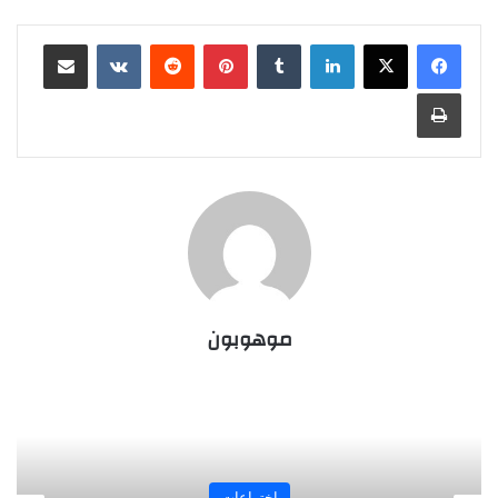
لينكدإن
‏Tumblr
بينتيريست
‏Reddit
‏VKontakte
مشاركة عبر البريد
طباعة
موهوبون
المجلة