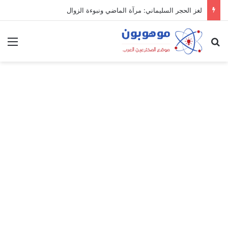
لغز الحجر السليماني: مرآة الماضي ونبوءة الزوال
بحث عن
الق