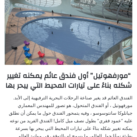
“مورفهوتيل” أول فندق عائم يمكنه تغيير
شكله بناءً على تيارات المحيط التي يبحر بها
الفندق العائم قد يغير صناعة الرحلات البحرية الترفيهية إلى الأبد.
مورفهوتيل ، أو الفندق المتحول، هو تصور للمهندس المعماري
جيانلوكا سانتوسوسو ، وفيه يتمحور الفندق حول ما يمكن أن نطلق
عليه “عمود فقري” بطول نصف ميل كامل! الفندق الفريد من نوعه
يمكنه تغيير شكله بناءً على تيارات المحيط التي يبحر بها بسرعة
بطيئة نوعًا حول العالم، ما يسمح له بالتوقف في موانئ العالم