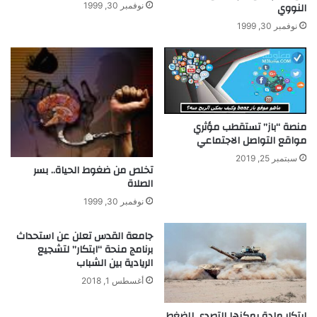
النووي
نوفمبر 30, 1999
ط
ت
ا
ص
نوفمبر 30, 1999
ئ
ح
ر
ي
ة
ح
ب
و
د
ض
و
ع
منصة “باز” تستقطب مؤثري
ن
ي
مواقع التواصل الاجتماعي
ط
ة
ي
ا
سبتمبر 25, 2019
تخلص من ضغوط الحياة.. بسر
ا
ل
الصلاة
ر
ج
ل
نوفمبر 30, 1999
و
س
جامعة القدس تعلن عن استحداث
ت
برنامج منحة “ابتكار” لتشجيع
الريادية بين الشباب
د
ل
أغسطس 1, 2018
ي
ك
ابتكار مادة يمكنها التصدي للضغط