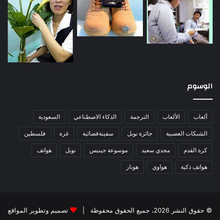
الوسوم
ألعاب
الألعاب
الترجمة
الذكاء الاصطناعي
السعودية
الشبكات العصبية
جائزة نوبل
سفينةفضائية
غزة
فلسطين
كرة القدم
مجدي سعيد
موسوعة جينيس
نوبل
هواتف
هواتف ذكية
هواوي
هونار
© حقوق النشر 2026، جميع الحقوق محفوظة |
تصميم وتطوير المواقع