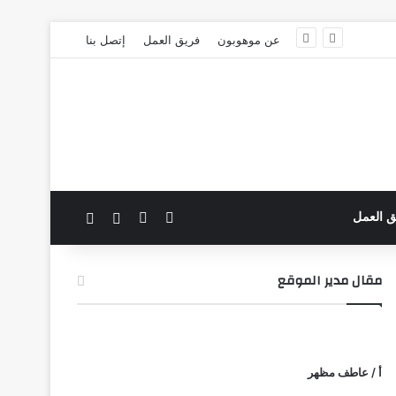
عن موهوبون
فريق العمل
إتصل بنا
‫X
فيسبوك
بحث عن
الوضع المظلم
ق العمل
مقال مدير الموقع
أ / عاطف مظهر