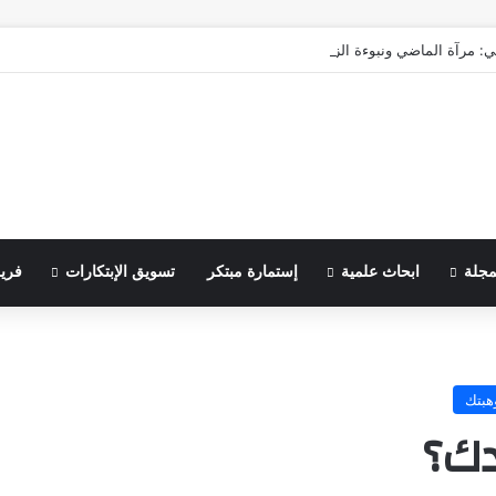
ي: مرآة الماضي ونبوءة الزوال
مجلة
ابحاث علمية
إستمارة مبتكر
تسويق الإبتكارات
فري
هبتك
دك؟