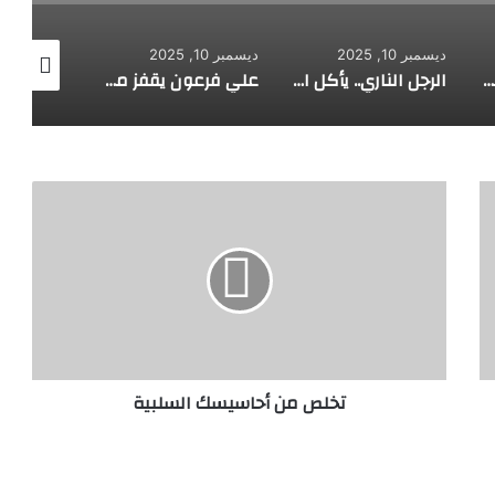
ديسمبر 10, 2025
ديسمبر 10, 2025
ديسمبر 10, 2025
طفل مصري يخرج قصاصات الورق من أنفه وفمه
الرجل الناري.. يأكل الجمر ويثني الحديد بأسنانه
علي فرعون يقفز من الطابق العشرين ويأكل النار ويحطم سورا
ت
خ
ل
ص
م
ن
أ
ح
ا
تخلص من أحاسيسك السلبية
س
ي
س
ك
ا