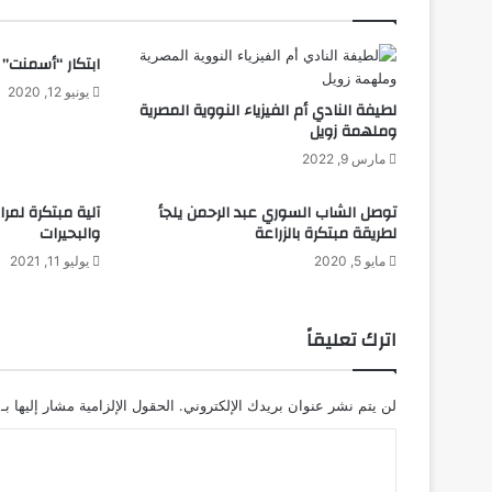
ت
ف
ابتكار “أسمنت”
ي
ا
يونيو 12, 2020
لطيفة النادي أم الفيزياء النووية المصرية
ل
وملهمة زويل
ع
مارس 9, 2022
م
ل
ا
توصل الشاب السوري عبد الرحمن يلجأ
آلية مبتكرة لمرا
لطريقة مبتكرة بالزراعة
والبحيرات
ل
ن
مايو 5, 2020
يوليو 11, 2021
ا
ج
ح
اترك تعليقاً
لن يتم نشر عنوان بريدك الإلكتروني.
الحقول الإلزامية مشار إليها بـ
ا
ل