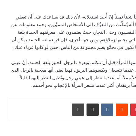
 شيئاً ثميناً إنْ أُجيد استغلاله، لأن ذلك قد يساعدك على أن تعطي
 يُمكِّنك من التعرُّف إلى الأشخاص المميَّزين، وجمع معلومات عن
النفسيون وحتى التجار، حيث يعتمدون على معرفتهم الجيدة بلغة
 التي يجنيها زملاؤهم. ومن جهة أخرى، فإن قراءة لغة الجسد يمكن أن
ندما تكون في تجمُّع يضم مجموعة من الناس، حتى لو كانوا غرباء عنك.
ا المرأة قبل أن تتكلم. ويعرف الرجل الخبير بلغة الجسد، أنّ عيني
 عندما تتسعان ويكسوهما البريق، فهذا يعني أنها معجبة بالرجل الذي
اً مملاً. أما عندما تنظر إلى عيني رجل وتُطيل النظر إليهما قليلاً
أيضاً يرتفعان أكثر عندما تشعر المرأة بالإعجاب نحو أحدهم.
بينتيريست
‏Reddit
‏VKontakte
مشاركة عبر البريد
طباعة