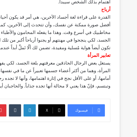
اهتمام بذلك الشخص سيبدأ.
أرباح
القدرة على قراءة لغة أجساد الآخرين، هي أمر قد يكون أحياناً
أفضل صورة ممكنة عن نفسك، وأن تتحدث إلى الآخرين، كما أنه
مخاطبيك في أسرع وقت. وهذا ما يفعله المحامون والأطباء 
الجسد، لكي ينجحوا في مهنتهم أو يجنوا أرباحاً أكبر من تلك
تكون أيضاً هواية مُسلية ومفيدة، تضمن لك ألّا تَملِّ أبداً ع
تعابير المرأة
يستغل بعض الرجال الحاذقين معرفتهم بلغة الجسد، لكي يفهمو
المرأة، وهما من أكثر أعضاء جسمها تعبيراً عن ما في نفسها،
أمامها، أو على الأقل نجح في إثارة اهتمامها، وأنها لا تجده رجل
وتبتسم، فإنّ هذا يعني لا محالة أنها تجده جذاباً. والحاجبان 
لينكدإن
‏Tumblr
فيسبوك
‫X