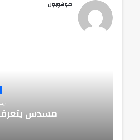
موهوبون
أق
ديسمبر 
مسدس يتعرف 