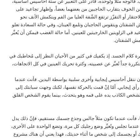
فالوجه مثلاً ولوحده، قادر على التعبير عن ستة أحاسيس أساسية،
وعن الخوف بتقارب الحاجبين من بعضهما بعضاً، وإظهار تجاعيد على
احتقار أو التقزّز ترتفع الشّفة العليا من الفم وينكمش الأنف نحو
الشفتان ويتقوس الحاجبان وتلمع العينان، وفي حالة السعادة تعلو
يد في الزاويتين الخارجيتين للعينين. أما حالة الغضب فيمكن أن يُعبِّر
نكمش الشفتان.
ة كلام الجسد. إذ يكفيك في كثير من الأحيان النظر إلى مُخاطبك في
ررة جداً تُعبِّر عن عصبيته، وكثرة تحريك العينين في كل الاتجاهات،
ن ننقل أحاسيس إيجابية وأخرى سلبية بواسطة اليدين. فأنت عندما
 رأي إيجابي. أمّا إنْ قمت بالحركة نفسها، لكنك وجهت سبابتك إلى
ضع الشخص الكاذب يده على فمه وهو يتحدث، بينما يقوم الشخص القلق
، فأنت عندما تكون مثلاً جالس وجذع جسمك مستقيم، فإنّ ذلك يدل
عندما تجلس وتُغيِّر وضع رجليك كل مرة، وتضع الواحدة على الأخرى،
ك أو بجسمك إلى شخص ما أثناء حديثك، فهذا يعني أن هناك مشروع