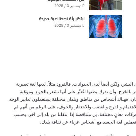
ديسمبر 10, 2025
ابتكار رئة اصطناعية جديدة
ديسمبر 10, 2025
ر، ولكن أيضاً لدى الحيوانات. فالقرود مثلاً، لديها لغة تعبيرية
َرَج، وأن تفرك بطنها لتُعبِّر على أنها تشعر بالجوع. ومَوهَبة
نسان، فهناك أشخاص من مناطق وبلدان مختلفة يستعملون تعابير الوجه
الاهتمام والفرح والغضب والاحتقار والخوف، على الرغم من أنهم لم
حركات معانٍ مختلفة، بل متناقضة إذا انتقلنا من بلد إلى آخر، بحسب
ستعملين لغة الجسد مع أشخاص غرباء عن ثقافة بلدك.