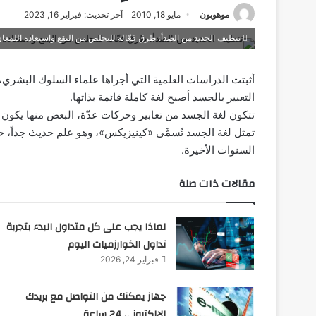
موهوبون
مايو 18, 2010
آخر تحديث: فبراير 16, 2023
تنظيف الحديد من الصدأ: طرق فعّالة للتخلص من البقع واستعادة اللمعا
أثبتت الدراسات العلمية التي أجراها علماء السلوك البشري، أ
التعبير بالجسد أصبح لغة كاملة قائمة بذاتها.
تتكون لغة الجسد من تعابير وحركات عدّة، البعض منها يكون
تمثل لغة الجسد تُسمَّى «كينيزيكس»، وهو علم حديث جداً، حيث 
السنوات الأخيرة.
مقالات ذات صلة
لماذا يجب على كل متداول البدء بتجربة
تداول الخوارزميات اليوم
فبراير 24, 2026
جهاز يمكنك من التواصل مع بريدك
الإلكتروني 24 ساعة