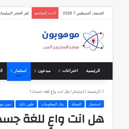
الجمعة, أغسطس 7 2026
أحدث المواضيع
لغز الحجر السليمان
الرئيسية
اختراعات
مبدعون
استثمار
ال
الرئيسية
/
استثمار
/
هل انت واعٍ للغة جسدك؟
استثمار
المجلة
بنك المعلومات
طور ذاتك
نمي مو
هل انت واعٍ للغة جس