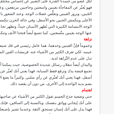
لكل عضو من جسدنا القدرة على التعبير عن إحساس مختلف. 
فهو يُعبِّر عن المفاجأة بعينين واسعتين وحاجبين مرتفعين، 
الجَبين، وبروز العينين وتقلُّص عضلات الوجه. وعند الشعور بال
الأعلى وينكمش الجبين نحو الأسفل، وفي حالة الحزن تنكمش 
الوجه الابتسامة الكبيرة التي تُظهر الأسنان جيداً، وتظهر تجاع
عنها الوجه بعينين متَّسعتين، كما تتسع أيضاً فتحتا الأنف وت
نزاهة
وعموماً فإنَّ العينين وحدهما، هما عامل رئيسي في فك شيفر
عينيه، لكي تعرف الكثير من الأشياء عنه. فرمشات العين المتك
تدل على عدم النَّزاهة لديه.
واليدان أيضاً تنقلان رسائل شديدة الخصوصية، حيث يمكننا أ
تجمع قبضة يدك وترفع فقط السبابة، فهذا يعني أنك تُعبِّر عن
أسفل، فهذا يعني أنك تُعبِّري عن رأي سلبي. وكثيراً ما ي
بضم يديه الواحدة إلى الأخرى، من دون أن يقصد ذلك.
اهتمام
حتى وضعية جذع الجسم تقول الكثير من الأشياء عن صاحبها
على أنك إيجابي وواثق بنفسك. وبالنسبة إلى الساقين، فإنك 
فهذا يدل على أنك إنسان تستحق الثقة. وعندما تشير بإصبع