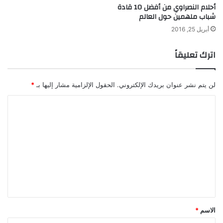
أحلام النصراوي من أفضل 10 قادة
ث
شباب ملهمين حول العالم
م
ش
أبريل 25, 2016
ت
ر
اترك تعليقاً
ك
اً
ل
لن يتم نشر عنوان بريدك الإلكتروني.
الحقول الإلزامية مشار إليها بـ
*
ل
ب
ا
ت
ل
ر
و
ت
ل
ع
ل
ي
ق
*
الاسم
*