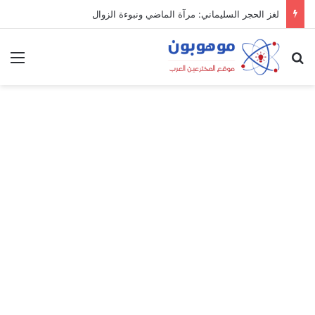
لغز الحجر السليماني: مرآة الماضي ونبوءة الزوال
بحث عن
الق