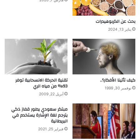
ك
س
ف
بحث عن الكربوهيدرات
و
يناير 13, 2024
ر
د
»
ت
ن
ش
ئ
ا
كيف تأتينا الأفكار؟..
تقنية الحركة الانسحابية توفر
93% من مياه الري
ن
نوفمبر 30, 1999
م
أبريل 22, 2009
ر
ك
مبتكر سعودي يطور قفاز ذكي
ز
يترجم لغة الإشارة يستخدم في
أ
البريطانية
ب
فبراير 25, 2021
ح
ا