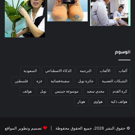
الوسوم
ألعاب
الألعاب
الترجمة
الذكاء الاصطناعي
السعودية
الشبكات العصبية
جائزة نوبل
سفينةفضائية
غزة
فلسطين
كرة القدم
مجدي سعيد
موسوعة جينيس
نوبل
هواتف
هواتف ذكية
هواوي
هونار
© حقوق النشر 2026، جميع الحقوق محفوظة |
تصميم وتطوير المواقع