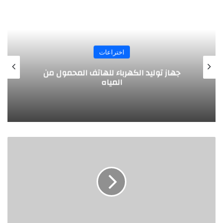
اختراعات
تصميم مبتكر .. طائرة بالطاقة الشمسية
يخترعها طلبة ألمانيون
إ
د
ا
ر
ة
ا
ل
ا