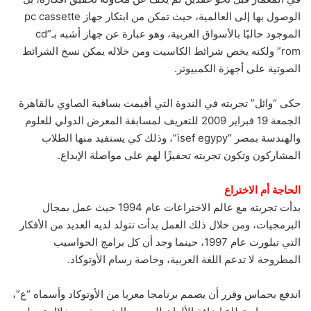
الوصول بها إلى العالمية، حيث تمكن من ابتكار جهاز pc cassette
الموجود حاليًا بالأسواق العربية، وهو عبارة عن جهاز أشبه بـ”cd
rom” ولكنه يخص شرائط الكاسيت ومن خلاله يمكن نسخ الشرائط
الصوتية على أجهزة الكمبيوتر.
حكى “وائل” تجربته في الندوة التي أقيمت بساقية الصاوي بالقاهرة
الجمعة 19 فبراير 2009 للتعريف لمسابقة المعرض الدولي للعلوم
والهندسة بمصر “isef egypy”، وذلك كي يستفيد منها الطلاب
المشاركون وتكون تجربته تحفيزًا لهم على مواصلة الإبداع.
الحاجة أم الاختراع
بدأت تجربته مع عالم الاختراعات عام 1994 حيث عمل بمجال
البرمجيات، ومن خلال ذلك العمل بدأت تتولد لديه العديد من الأفكار
التي تبلورت عام 1997، حينما وجد أن كل برامج الحواسيب
المطروحة لا تدعم اللغة العربية، وخاصة رسام الأوتوكاد.
اندفع بحماس وقرر أن يصمم برنامجا معربا من الأوتوكاد وأسماه “ع”،