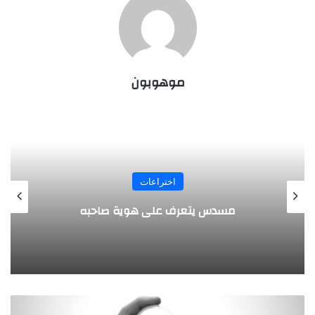
موهوبون
المجلة
طفل مصري يخرج قصاصات الورق من أنفه
وفمه
أ