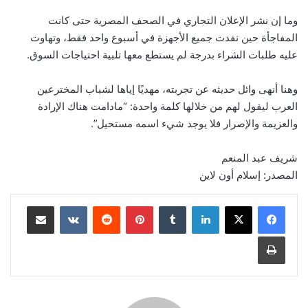
وما إن نشر الإعلان التجاري في الصحف المصرية حتى كانت
المفاجأة حين نفدت جميع الأجهزة في أسبوع واحد فقط، وتهاوت
عليه طلبات الشراء بدرجة لم يستطع معها تلبية احتياجات السوق.
وهنا أنهى وائل حديثه عن تجربته، مهديًا إياها لشباب المخترعين
العرب ليقول لهم من خلالها كلمة واحدة: “مادامت هناك الإرادة
والعزيمة والإصرار فلا يوجد شيء اسمه مستحيل”.
شريف عبد المنعم
المصدر: إسلام أون لاين
لينكدإن
‏Tumblr
بينتيريست
‏Reddit
‏VKontakte
مشاركة عبر البريد
طباعة