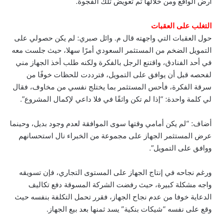
أرض الواقع ومن خلالها تم تعويض تلك الفجوة.
التغلب على العقبات
حول العقبات التي واجهته قال م. وائل صبري: لم يكن حصولي على
التمويل الضخم من المستثمر السعودي أمرًا سهلا، حيث جلست معه
في أحد الفنادق، واقتنع الرجل بالفكرة ولكنه طلب أخذ الجهاز مني
لفحصه قبل أن يوافق على التمويل، فترددت للحظات خوفًا من
سرقة الفكرة، فأحس المستثمر بما يختلج نفسي من مخاوف، فقال
لي كلمة واحدة: “إذا لم تكن واثقًا في فلا داعي لإكمال المشروع”.
أضاف: “لم يكن أمامي وقتها سوى الموافقة لعدم وجود بديل، وحينما
عرض المستثمر الجهاز على مجموعة من الخبراء نال استحسانهم
ووافق على التمويل”.
ورغم نجاحه في إنتاج الجهاز على المستوى التجاري، فإن تسويقه
واجه مشكلة كبيرة، حيث رفضت الشركة المسوقة دفع تكاليف
الدعاية خوفا من عدم نجاح الجهاز، فقرر تحمل التكلفة بنفسه حيث
وقع على نفسه “شيكات بنكية” يسد ثمنها بعد بيع الجهاز.