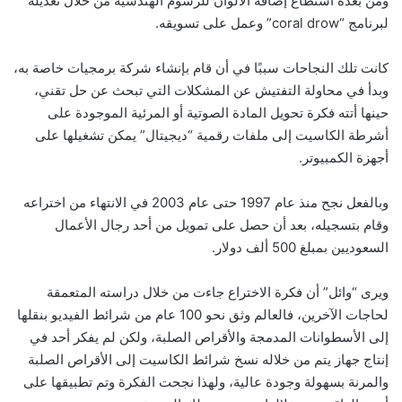
ومن بعده استطاع إضافة الألوان للرسوم الهندسية من خلال تعديله
لبرنامج “coral drow” وعمل على تسويقه.
كانت تلك النجاحات سببًا في أن قام بإنشاء شركة برمجيات خاصة به،
وبدأ في محاولة التفتيش عن المشكلات التي تبحث عن حل تقني،
حينها أتته فكرة تحويل المادة الصوتية أو المرئية الموجودة على
أشرطة الكاسيت إلى ملفات رقمية “ديجيتال” يمكن تشغيلها على
أجهزة الكمبيوتر.
وبالفعل نجح منذ عام 1997 حتى عام 2003 في الانتهاء من اختراعه
وقام بتسجيله، بعد أن حصل على تمويل من أحد رجال الأعمال
السعوديين بمبلغ 500 ألف دولار.
ويرى “وائل” أن فكرة الاختراع جاءت من خلال دراسته المتعمقة
لحاجات الآخرين، فالعالم وثق نحو 100 عام من شرائط الفيديو بنقلها
إلى الأسطوانات المدمجة والأقراص الصلبة، ولكن لم يفكر أحد في
إنتاج جهاز يتم من خلاله نسخ شرائط الكاسيت إلى الأقراص الصلبة
والمرنة بسهولة وجودة عالية، ولهذا نجحت الفكرة وتم تطبيقها على