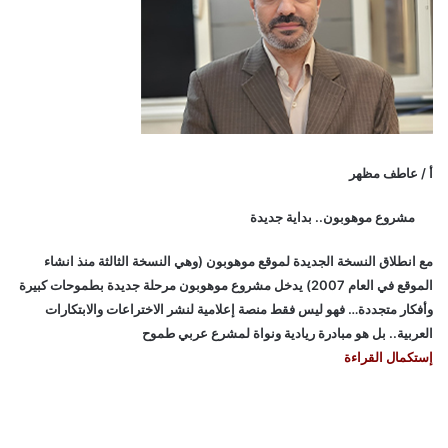
أ / عاطف مظهر
مشروع موهوبون.. بداية جديدة
مع انطلاق النسخة الجديدة لموقع موهوبون (وهي النسخة الثالثة منذ انشاء
الموقع في العام 2007) يدخل مشروع موهوبون مرحلة جديدة بطموحات كبيرة
وأفكار متجددة… فهو ليس فقط منصة إعلامية لنشر الاختراعات والابتكارات
العربية.. بل هو مبادرة ريادية ونواة لمشرع عربي طموح
إستكمال القراءة