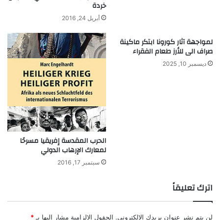
خردة
ا
ل
أبريل 24, 2016
ت
و
لمواجهة آثار كورونا ابتكر ماكينة
ف
صراف الى للأرز طعام الفقراء
ي
ديسمبر 10, 2025
ر
الحرب المقدسة إفريقيا مسرحًا
لمعارك الإرهاب الدولي
سبتمبر 17, 2016
اترك تعليقاً
لن يتم نشر عنوان بريدك الإلكتروني.
الحقول الإلزامية مشار إليها بـ
*