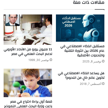
مقالات ذات صلة
م
ع
و
ش
ت
ر
د
د
ر
و
ب
ل
ا
ر
ا
مستقبل الذكاء الاصطناعي في
11 مليون يورو من الاتحاد الأوروبي
عام 2026: بين الثورة التقنية
ت
لدعم البحث العلمي في مصر
والتحديات الأخلاقية
ت
م
نوفمبر 30, 1999
نوفمبر 8, 2025
ن
ح
هل يساعد الذكاء الاصطناعي في
ك
تكوين عالم خالٍ من اللحوم؟
ا
أغسطس 7, 2018
ل
أ
م
ن
قصة أول براءة اختراع في مصر
باعت وزارة البحث العلمي النموذج
و