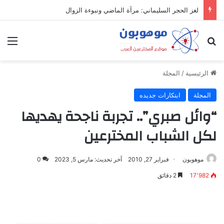
لغز الحجر السليماني: مرآة الماضي ونبوءة الزوال
بحث عن
الق
الرئيسية
/
المجلة
المجلة
ابتكارات جديده
“وائل صبري”.. تجربة ناجحة يهديها
لكل الشباب المخترعين
موهوبون
فبراير 27, 2010
آخر تحديث: مارس 5, 2023
0
17٬982
2 دقائق