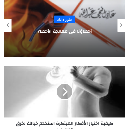
المجلة
بريطانيان من رواد الأعمال يبتكران كرة
مطاطية لصنع الموسيقى
ك
ي
ف
ي
ة
ا
خ
ت
ي
كيفية اختيار الأفكار المبتكرة استخدم خيالك لخرق
ا