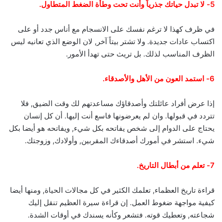
5- لا تبدل حياتك جذرياً وأنت تحت وطأة الضغط المتطاول.
في ظرف كهذا لا ترغم نفسك على الانسجام مع أناس جدد أو على
اكتساب عادات جديدة. ولا تشتر بيتاً آخر, لان الوضع الذي تعانيه ليس
الظرف المناسب لذلك. بل تريث حتى تهدأ الأمور.
6- استمد العون من الأهل والأصدقاء.
إذا عرض أفراد عائلتك وأصدقاؤك مساعدتهم لك وقت الضيق, فلا
تتردد في قبولها. وان لم يعرضونها فاسع أنت إليها. أن كل إنسان
يحتاج على الدوام إلى شخص يفاتحه بكل شيء, ويفاتحه هو أيضا بكل
شيء. استشر في أمورك أصدقاءك المقربين, وأولادك, وزوجتك.
7- تعلم من أبطال التاريخ.
قراءة تاريخ العظماء, تعلمك الكثير في كل مجالات الحياة, ومنها أيضا
كيفية مواجهة ضغوط العمل. إن قراءة سيرة العظيم تنقل إليك
شجاعته, وتعطيك قوته. فتشعر وكأنه يسندك في أوقات الشدة.