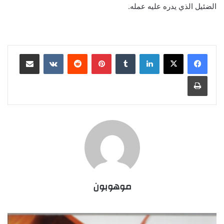
الضئيل الذي يدره عليه عمله.
لينكدإن
‏Tumblr
بينتيريست
‏Reddit
‏VKontakte
مشاركة عبر البريد
طباعة
موهوبون