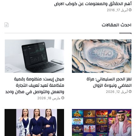
أهم الحقائق والمعلومات عن كوكب الارض
أبريل 17, 2016
احدث المقالات
لغز الحجر السليماني: مرآة
ميدل إيست: منظومة رقمية
الماضي ونبوءة الزوال
متكاملة تعيد تعريف التجارة
والعمل والتواصل في مكان واحد
أبريل 12, 2026
مارس 18, 2026