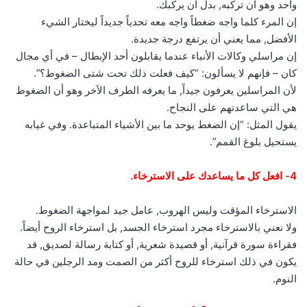
واحد وهو ان تركبه, بدل أن يركبك.
إن المرء كلما واجه ضغطاً واجه معه تحدياً جديداً ليختار الشيء
الأفضل, مما يعني أن يرتفع درجة جديدة.
إن مراسلي وكالات الأنباء عندما يقابلون أحد الإبطال – في أي مجال
كان – فإنهم لا يسألون: “كيف فعلت ذلك تحت شتى الضغوط؟”.
لأن المراسلين يعرفون جيداً, ما يعرفه الطرف الآخر وهو أن الضغوط
هي التي ساعدتهم على النجاح.
يقول المثل: “إن الضغط يوحد ما بين الأشياء المتباعدة. وفي غيابه
يستحيل بلوغ القمم”.
4- افعل كل ما يساعدك على الاسترخاء.
الاسترخاء المؤقت وليس الهروب, عامل جيد لمواجهة الضغوط.
ولا نعني بالاسترخاء مجرد استرخاء الجسد, بل استرخاء الروح أيضاً.
فقراءة سورة قرآنية, أو قصيدة شعرية, أو كتابة رسالة لصديق, قد
يكون في ذلك استرخاء للروح أكثر من الصمت ومد الرجلين في حالة
النوم.