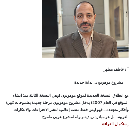
أ / عاطف مظهر
مشروع موهوبون.. بداية جديدة
مع انطلاق النسخة الجديدة لموقع موهوبون (وهي النسخة الثالثة منذ انشاء
الموقع في العام 2007) يدخل مشروع موهوبون مرحلة جديدة بطموحات كبيرة
وأفكار متجددة… فهو ليس فقط منصة إعلامية لنشر الاختراعات والابتكارات
العربية.. بل هو مبادرة ريادية ونواة لمشرع عربي طموح
إستكمال القراءة