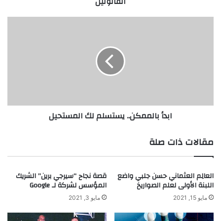
القانونين
ر
ا
ل
ا
أ
ب
ف
د
ك
أ
ا
ب
ر
ا
ا
ل
ل
م
م
م
ابدأ بالممكن.. يستسلم لك المستحيل
ب
ك
ت
ن
ك
.
مقالات ذات صلة
ر
.
ة
ي
ا
س
العالِم العثماني حسن جلبي واضع
قصة نجاح “سيرجي برين” الشريك
س
ت
اللبنة الأولى لعلم الصواريخ
المؤسس لشركة لـ Google
ت
س
خ
ل
مايو 15, 2021
مايو 3, 2021
د
م
م
ل