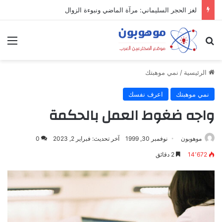
لغز الحجر السليماني: مرآة الماضي ونبوءة الزوال
بحث عن
الق
الرئيسية
/
نمي موهبتك
نمي موهبتك
اعرف نفسك
واجه ضغوط العمل بالحكمة
موهوبون
نوفمبر 30, 1999
آخر تحديث: فبراير 2, 2023
0
14٬672
2 دقائق