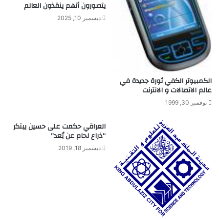
ث
ا
يتصورون أنهم ينقذون العالم
أ
ل
ديسمبر 10, 2025
د
أ
و
م
ا
ل
ت
ت
ا
ن
ل
م
الكمبيوتر الكفي ثورة جديدة في
ع
ي
عالم الاتصالات و الانترنت
ل
ة
نوفمبر 30, 1999
ا
ا
ج
ل
العراقي حكمت على حسين يبتكر
ا
ق
“ذراع لحام عن بُعد”
ل
د
ط
ر
ديسمبر 18, 2019
ب
ا
ي
ت
ع
ا
ي
ل
ع
ق
ل