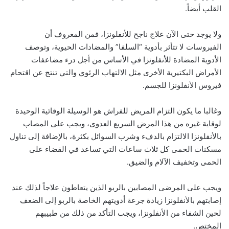
القلب أيضاً.
ولا يوجد حتى الآن علاج ناجح للأنفلونزا، فمن المعروف أن
الفيروسات لا تتأثر بأدوية “السلفا” والمضادات الحيوية، وتوصف
الأدوية المضادة للأنفلونزا في الأساس من أجل درء مضاعفات
الأمراض البكتيرية الأخرى مثل الالتهاب الرئوي والتي تنتج عن اقتحام
فيروس الأنفلونزا للجسم.
وغالبا ما يكون التزام المريض للفراش هو الوسيلة الوقائية الوحيدة
لوقاية غيره من هذا المرض السريع العدوى، ويجب على المصاب
بالأنفلونزا الالتزام بالدفء وشرب السوائل بكثرة، بالإضافة إلى تناول
مسكنات الحمى كل ثلاث ساعات التي تساعد في القضاء على
الحمى وتخفيف الآلام والضيق.
ويجب على المرضى المصابين بالربو الذين يتعاطون علاجاً لذلك عند
إصابتهم بالأنفلونزا زيادة جرعة أدويتهم الخاصة بالربو إلى الضعف
لحين الشفاء من الأنفلونزا، ويجب التأكد من ذلك من طبيبهم
المختص.