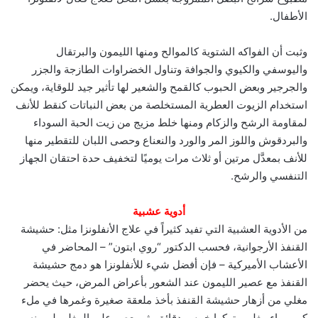
الأطفال.
وثبت أن الفواكه الشتوية كالموالح ومنها الليمون والبرتقال
واليوسفي والكيوي والجوافة وتناول الخضراوات الطازجة والجزر
والجرجير وبعض الحبوب كالقمح والشعير لها تأثير جيد للوقاية، ويمكن
استخدام الزيوت العطرية المستخلصة من بعض النباتات كنقط للأنف
لمقاومة الرشح والزكام ومنها خلط مزيج من زيت الحبة السوداء
والبردقوش واللوز المر والورد والنعناع وحصى اللبان للتقطير منها
للأنف بمعدَّل مرتين أو ثلاث مرات يوميًا لتخفيف حدة احتقان الجهاز
التنفسي والرشح.
أدوية عشبية
من الأدوية العشبية التي تفيد كثيراً في علاج الأنفلونزا مثل: حشيشة
القنفذ الأرجوانية، فحسب الدكتور “روي ابتون” – المحاضر في
الأعشاب الأميركية – فإن أفضل شيء للأنفلونزا هو دمج حشيشة
القنفذ مع عصير الليمون عند الشعور بأعراض المرض، حيث يحضر
مغلي من أزهار حشيشة القنفذ بأخذ ملعقة صغيرة وغمرها في ملء
كوب ماء مغلي وتركها خمس دقائق، ثم يعصر على المغلي ليمونه