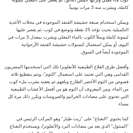
كاملة، ويشرب منه 3 مرات يومياً.
ويمكن استخدام صبغة حشيشة القنفذ الموجودة في محلات الأغذية
التكميلية بحيث تؤخذ 25 نقطة وتوضع في كوب، ثم يعصر عليها
ليمونة كاملة ويملأ الكوب بالماء المغلي ويشرب بمعدل 3 مرات في
اليوم، أو يمكن استعمال كبسولات حشيشة القنفذ الأرجوانية
الموجودة أيضاً في السوق.
وأفضل طرق العلاج الطبيعية للأنفلونزا تلك التي استخدمها المصريون
القدامى وهي التي تعتمد على استعمال “الثوم”، وتتم بتقطيع ثلاثة
فصوص من الثوم الأخضر الطازج وبلعهم ثم يعقبه بشرب ملء كوب
من الماء، ومن المعروف أن الثوم هو من أفضل الأعشاب الطبيعية
التي تحتوي على مضادات الجراثيم والفيروسات ويكرر ذلك مرة كل
مساء.
كما يحتوي “النعناع” على “زيت طيار” وهو المركب الرئيس في
“المنثول” الذي يعد من مضادات البرد والأنفلونزا، ويستخدم النعناع