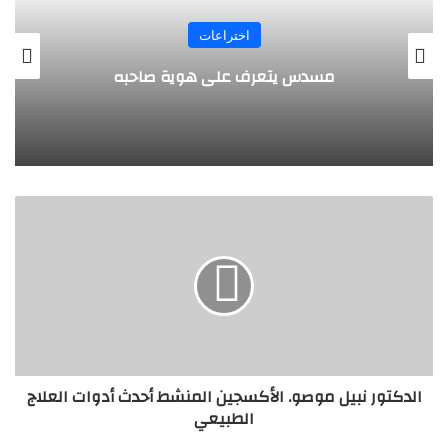
المجلة
طفل مصري يخرج قصاصات الورق من أنفه
وفمه
ا
ل
د
ك
ت
و
ر
ن
ب
الدكتور نبيل موصو. الأكسجين المنشط أحدث أدوات العلاج
ي
الطبيعي
ل
م