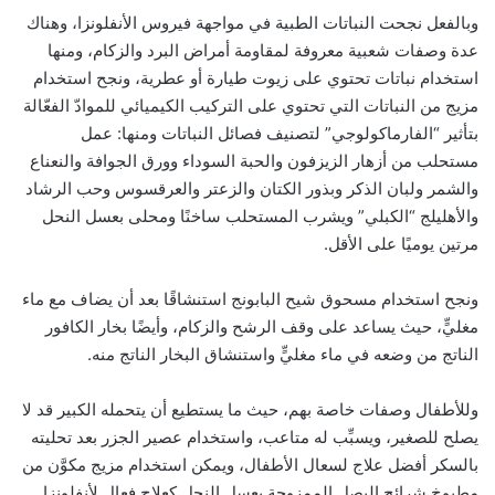
وبالفعل نجحت النباتات الطبية في مواجهة فيروس الأنفلونزا، وهناك
عدة وصفات شعبية معروفة لمقاومة أمراض البرد والزكام، ومنها
استخدام نباتات تحتوي على زيوت طيارة أو عطرية، ونجح استخدام
مزيج من النباتات التي تحتوي على التركيب الكيميائي للموادّ الفعّالة
بتأثير “الفارماكولوجي” لتصنيف فصائل النباتات ومنها: عمل
مستحلب من أزهار الزيزفون والحبة السوداء وورق الجوافة والنعناع
والشمر ولبان الذكر وبذور الكتان والزعتر والعرقسوس وحب الرشاد
والأهليلج “الكبلي” ويشرب المستحلب ساخنًا ومحلى بعسل النحل
مرتين يوميًا على الأقل.
ونجح استخدام مسحوق شيح البابونج استنشاقًا بعد أن يضاف مع ماء
مغليٍّ، حيث يساعد على وقف الرشح والزكام، وأيضًا بخار الكافور
الناتج من وضعه في ماء مغليٍّ واستنشاق البخار الناتج منه.
وللأطفال وصفات خاصة بهم، حيث ما يستطيع أن يتحمله الكبير قد لا
يصلح للصغير، ويسبِّب له متاعب، واستخدام عصير الجزر بعد تحليته
بالسكر أفضل علاج لسعال الأطفال، ويمكن استخدام مزيج مكوَّن من
مطبوخ شرائح البصل الممزوجة بعسل النحل كعلاج فعال لأنفلونزا