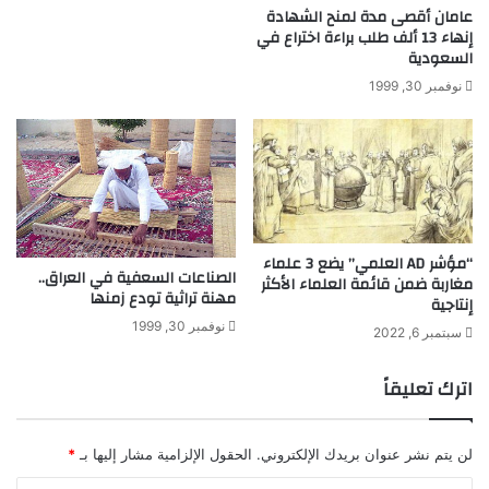
عامان أقصى مدة لمنح الشهادة
ي
إنهاء 13 ألف طلب براءة اختراع في
ة
السعودية
ل
نوفمبر 30, 1999
ط
ف
ل
ه
ا
“مؤشر AD العلمي” يضع 3 علماء
الصناعات السعفية في العراق..
مغاربة ضمن قائمة العلماء الأكثر
مهنة تراثية تودع زمنها
إنتاجية‎‎
نوفمبر 30, 1999
سبتمبر 6, 2022
اترك تعليقاً
لن يتم نشر عنوان بريدك الإلكتروني.
الحقول الإلزامية مشار إليها بـ
*