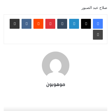
صلاح عبد الصبور
لينكدإن
‏Tumblr
بينتيريست
‏Reddit
‏VKontakte
مشاركة عبر البريد
طباعة
موهوبون