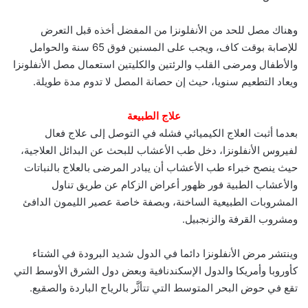
وهناك مصل للحد من الأنفلونزا من المفضل أخذه قبل التعرض
للإصابة بوقت كاف، ويجب على المسنين فوق 65 سنة والحوامل
والأطفال ومرضى القلب والرئتين والكليتين استعمال مصل الأنفلونزا
ويعاد التطعيم سنويا، حيث إن حصانة المصل لا تدوم مدة طويلة.
علاج الطبيعة
بعدما أثبت العلاج الكيميائي فشله في التوصل إلى علاج فعال
لفيروس الأنفلونزا، دخل طب الأعشاب للبحث عن البدائل العلاجية،
حيث ينصح خبراء طب الأعشاب أن يبادر المرضى بالعلاج بالنباتات
والأعشاب الطبية فور ظهور أعراض الزكام عن طريق تناول
المشروبات الطبيعية الساخنة، وبصفة خاصة عصير الليمون الدافئ
ومشروب القرفة والزنجبيل.
وينتشر مرض الأنفلونزا دائما في الدول شديد البرودة في الشتاء
كأوروبا وأمريكا والدول الإسكندنافية وبعض دول الشرق الأوسط التي
تقع في حوض البحر المتوسط التي تتأثَّر بالرياح الباردة والصقيع.