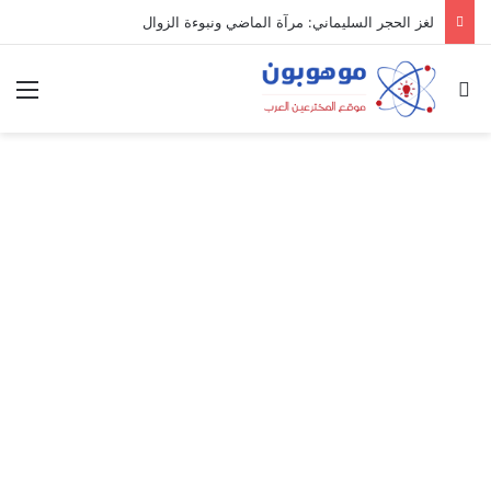
لغز الحجر السليماني: مرآة الماضي ونبوءة الزوال
بحث عن
الق