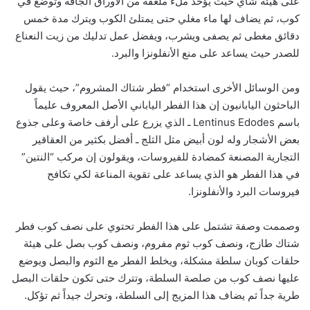
على هيئة شاي حيث يؤخذ ملء ملعقة من الأوراق الجافة وتوضع في
كوب، ثم يضاف لها ماء مغلي حتى يمتلئ الكوب ويترك مدة خمس
دقائق مغطى ثم يصفى ويشرب، ويفضل عمل تدليك من زيت النعناع
للصدر حيث يساعد على منع الأنفلونزا والبرد.
ومن الوسائل الأخرى استخدام “فطر شتاك المشروم”، حيث يقول
الباحثون اليابانيون إن هذا الفطر الياباني الأصل المعروف عليماً
باسم Lentinus Edodes ـ الذي يزرع على أرفف خاصة وعلى جذوع
بعض الأشجار وله لون أبيض مثل الثلج ـ أفضل بكثير من العقاقير
التجارية المصنعة كمضادة للفيروسات، ويقولون إن مركب “النتين”
في هذا الفطر هو الذي يساعد على تقوية المناعة لكي تكافح
فيروسات البرد والأنفلونزا.
وصممت وصفة تشتمل على هذا الفطر تحتوي على نصف كوب فطر
شتاك طازج، ونصف كوب ثوم مفروم، ونصف كوب بصل على هيئة
حلقات كوبان سلطة مشكلة، ويخلط الفطر مع الثوم والبصل ويوضع
عليها نصف كوب من صلصة السلطة، وتترك حتى تكون حلقات البصل
طرية جداً ثم يضاف هذا المزيج إلى السلطة، وتحرك جيداً ثم تؤكل.