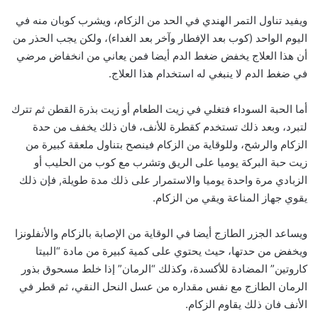
ويفيد تناول التمر الهندي في الحد من الزكام، ويشرب كوبان منه في
اليوم الواحد (كوب بعد الإفطار وآخر بعد الغداء)، ولكن يجب الحذر من
أن هذا العلاج يخفض ضغط الدم أيضا فمن يعاني من انخفاض مرضي
في ضغط الدم لا ينبغي له استخدام هذا العلاج.
أما الحبة السوداء فتغلي في زيت الطعام أو زيت بذرة القطن ثم تترك
لتبرد، وبعد ذلك تستخدم كقطرة للأنف، فان ذلك يخفف من حدة
الزكام والرشح، وللوقاية من الزكام فينصح بتناول ملعقة كبيرة من
زيت حبة البركة يوميا على الريق وتشرب مع كوب من الحليب أو
الزبادي مرة واحدة يوميا والاستمرار على ذلك مدة طويلة, فإن ذلك
يقوي جهاز المناعة ويقي من الزكام.
ويساعد الجزر الطازج أيضا في الوقاية من الإصابة بالزكام والأنفلونزا
ويخفض من حدتها، حيث يحتوي على كمية كبيرة من مادة “البيتا
كاروتين” المضادة للأكسدة، وكذلك “الرمان” إذا خلط مسحوق بذور
الرمان الطازج مع نفس مقداره من عسل النحل النقي، ثم قطر في
الأنف فان ذلك يقاوم الزكام.