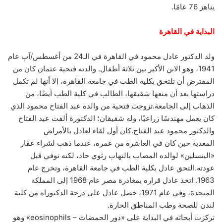
يناهز 76 عامًا.
البداية في القاهرة
ولد الدكتور عادل محمود في القاهرة في الـ24 من أغسطس/آب عام
1941، وهو الابن الأكبر بين ثلاثة أطفال. والدته فتحية عثمان كان من
المفترض أن تلتحق بكلية الطب في جامعة القاهرة، إلا أنها لم تكمل
دراستها بعد أن منعها شقيقها، الطالب في كلية الطب أيضًا، من
الذهاب إلى الجامعة.تزوجت فتحية من والده عبد الفتاح محمود الذي
كان يعمل مهندسًا زراعيًا، وله شقيقان؛ الدكتورة ألفت عبد الفتاح
والدكتور محمود عبد الفتاح.كان أول لقاء لعادل بالأمراض
المعدية حين كان في العاشرة من عمره، عندما ذهب لشراء عقار
«البنسلين» لوالده المصاب بالتهاب رئوي حاد، لكنه توفي قبل
عودته.التحق عادل بكلية الطب في جامعة القاهرة، وتخرج عام
1963. اتخذ عادل قراره بمغادرة مصر عام 1968 إلى المملكة
المتحدة، وفي عام 1971، حصل عادل على درجة الدكتوراه من كلية
لندن للصحة وطب المناطق الحارة.
تركزت أبحاثه في البداية على «دور الحمضات – eosinophils» وهو