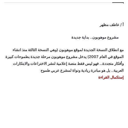
أ / عاطف مظهر
مشروع موهوبون.. بداية جديدة
مع انطلاق النسخة الجديدة لموقع موهوبون (وهي النسخة الثالثة منذ انشاء
الموقع في العام 2007) يدخل مشروع موهوبون مرحلة جديدة بطموحات كبيرة
وأفكار متجددة… فهو ليس فقط منصة إعلامية لنشر الاختراعات والابتكارات
العربية.. بل هو مبادرة ريادية ونواة لمشرع عربي طموح
إستكمال القراءة