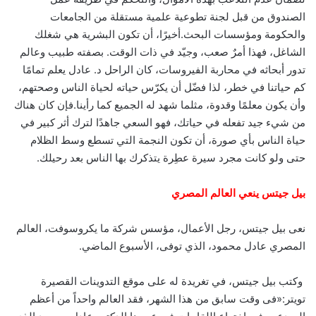
الصندوق من قبل لجنة تطوعية علمية مستقلة من الجامعات
والحكومة ومؤسسات البحث.أخيرًا، أن تكون البشرية هي شغلك
الشاغل، فهذا أمرٌ صعب، وجيّد في ذات الوقت. بصفته طبيب وعالم
تدور أبحاثه في محاربة الفيروسات، كان الراحل د. عادل يعلم تمامًا
كم حياتنا في خطر، لذا فضّل أن يكرّس حياته لحياة الناس وصحتهم،
وأن يكون معلمًا وقدوة، مثلما شهد له الجميع كما رأينا.فإن كان هناك
من شيء جيد تفعله في حياتك، فهو السعي جاهدًا لترك أثر كبير في
حياة الناس بأي صورة، أن تكون النجمة التي تسطع وسط الظلام
حتى ولو كانت مجرد سيرة عطِرة يتذكرك بها الناس بعد رحيلك.
بيل جيتس ينعي العالم المصري
نعى بيل جيتس، رجل الأعمال، مؤسس شركة ما يكروسوفت، العالم
المصري عادل محمود، الذي توفى، الأسبوع الماضي.
وكتب بيل جيتس، في تغريدة له على موقع التدوينات القصيرة
تويتر:«فى وقت سابق من هذا الشهر، فقد العالم واحداً من أعظم