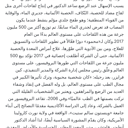
يسبب الإسهال عند الرضع.ساعد الدكتور في إنتاج لقاحات أخرى مثل
لقاح مضاد للحصبة، النّكاف، الحصبة الألمانية، جديري الماء، والوقاية
من القوباء المنطقية؛ وهو طفح جلدي مؤلم ينشط عندما يكون
المصاب قد تعرض لجدري الماء سابقًا. تم توزيع أكثر من 500 مليون
جرعة من هذه اللقاحات على مستوى العالم بدءًا من العام
2017.وكان لـ«محمود» دورًا فعّالاً في تطوير اللقاحات والتسويق
للعلاج، ومن بين الأدوية التي طوّرها، علاج أمراض المعدة والحصبة
الألمانية، حتى أن الشركة أطلقت إحصائية في 2017 تؤكد
بيع
500
مليون جرعة من اللقاحات التي طورها البروفيسور، على مستوى
العالم.وعلّق رئيس مجلس إدارة الشركة والمدير التنفيذي، كين
فرايزر، بعد رحيله: «كان شخصية محبوبة، وترك تأثيرها الكبير في
مجال الطب على مستوى العالم، بل وله الفضل في إنقاذ وشفاء
العديد من الرضع والمراهقين، ويعتبر من الشخصيات القليلة التي
تركت بصمتها في الطب عالميًا».وفي 2006، تقاعد البروفيسور من
العمل بالشركة، وعاد إلى الدراسة الأكاديمية مقدمًا النصائح إلى أبناء
جامعة «وينستون سالم ستيت»، الواقعة في ولاية نورث كارولينا
الأمريكية، وكان يقدّم المشورة السياسية أيضًا، لذا أشاد الدكتور
أنطوني فاوتشي، مدير المعهد الوطني للحساسية والأمراض المعدية،