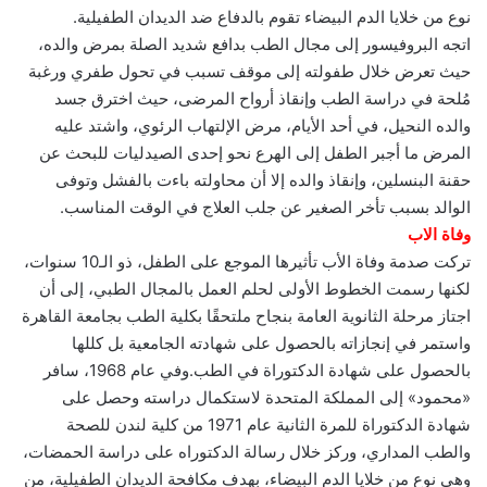
نوع من خلايا الدم البيضاء تقوم بالدفاع ضد الديدان الطفيلية.
اتجه البروفيسور إلى مجال الطب بدافع شديد الصلة بمرض والده،
حيث تعرض خلال طفولته إلى موقف تسبب في تحول طفري ورغبة
مُلحة في دراسة الطب وإنقاذ أرواح المرضى، حيث اخترق جسد
والده النحيل، في أحد الأيام، مرض الإلتهاب الرئوي، واشتد عليه
المرض ما أجبر الطفل إلى الهرع نحو إحدى الصيدليات للبحث عن
حقنة البنسلين، وإنقاذ والده إلا أن محاولته باءت بالفشل وتوفى
الوالد بسبب تأخر الصغير عن جلب العلاج في الوقت المناسب.
وفاة الاب
تركت صدمة وفاة الأب تأثيرها الموجع على الطفل، ذو الـ10 سنوات،
لكنها رسمت الخطوط الأولى لحلم العمل بالمجال الطبي، إلى أن
اجتاز مرحلة الثانوية العامة بنجاح ملتحقًا بكلية الطب بجامعة القاهرة
واستمر في إنجازاته بالحصول على شهادته الجامعية بل كللها
بالحصول على شهادة الدكتوراة في الطب.وفي عام 1968، سافر
«محمود» إلى المملكة المتحدة لاستكمال دراسته وحصل على
شهادة الدكتوراة للمرة الثانية عام 1971 من كلية لندن للصحة
والطب المداري، وركز خلال رسالة الدكتوراه على دراسة الحمضات،
وهي نوع من خلايا الدم البيضاء، بهدف مكافحة الديدان الطفيلية، من