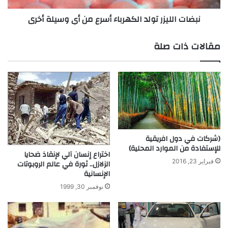
ي
ي
نبضات الليزر تولد الكهرباء أسرع من أي وسيلة أخرى
ة
ز
ا
ر
ل
ت
مقالات ذات صلة
ه
و
ج
ل
ي
د
ن
ا
ة
ل
ف
ك
ي
ه
ف
ر
ئ
ب
(شركات في دول افريقية
ة
للإستفادة من الموارد المحلية)
ا
اختراع إنسان آلي لإنقاذ ضحايا
ا
ء
فبراير 23, 2016
الزلازل.. ثورة في عالم الروبوتات
ل
أ
الإنسانية
س
س
نوفمبر 30, 1999
ي
ر
د
ع
ا
م
ن
ن