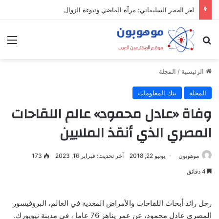
لغز الحجر السليماني: مرآة الماضي ونبوءة الزوال
بحث عن
الق
الرئيسية
/
المجلة
المجلة
بنك المعلومات
وفاة «عادل محمود» عالم اللقاحات
المصري الذي أنقذ الملايين
موهوبون
يونيو 22, 2018
آخر تحديث: فبراير 16, 2023
173
4 دقائق
رحل رائد أبحاث اللقاحات والأمراض المعدية في العالم، البروفيسور
المصري عادل محمود، عن عمر يناهز 76 عاما ، في مدينة نيويورك.