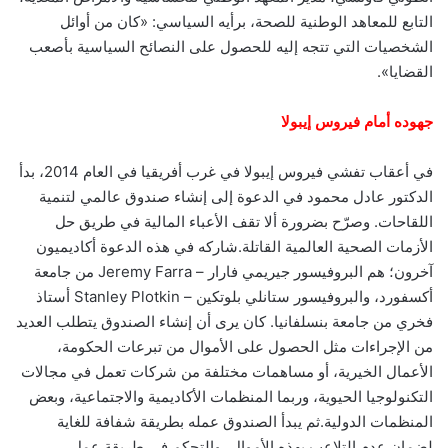
التابع للمعاهد الوطنية للصحة، برأيه السياسي: «كان من أوائل
الشخصيات التي تتجه إليه للحصول على النصائح السياسية بأصعب
القضايا».
جهوده أمام فيروس إيبولا
في أعقاب تفشي فيروس إيبولا في غرب أفريقيا في العام 2014، بدأ
الدكتور عادل محمود في الدعوة إلى إنشاء صندوق عالمي لتنمية
اللقاحات. وصرّح بضرورة ألا تقف الأعباء المالية في طريق حل
الأزمات الصحية العالمية القاتلة.شاركه في هذه الدعوة أكاديميون
آخرون؛ هم البروفيسور جيريمي فارار – Jeremy Farra من جامعة
أكسفورد، والبروفيسور ستانلي بلوتكين – Stanley Plotkin أستاذ
فخري من جامعة بنسلفانيا. كان يرى أن إنشاء الصندوق يتطلب العديد
من الإجراءات مثل الحصول على الأموال من تبرعات الحكومة،
الأعمال الخيرية، أو مساهمات مختلفة من شركات تعمل في مجالات
التكنولوجيا الحيوية، وربما المنظمات الأكاديمية والاجتماعية، وبعض
المنظمات الدولية.ثم يبدأ الصندوق عمله بطريقة شفافة للغاية
لضمان عدم التلاعب بهذه الأموال، والتحكم في طريقة عمل