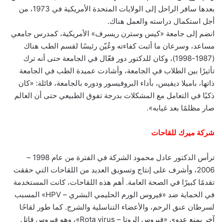
بعدها سافر الراحل إلى الولايات المتحدة الأمريكية في 1973، من
أجل استكمال دراسته والعمل هناك.
انضم إلى جامعة «كيس وسترن ريسرف» الأمريكية، كمدرس جامعي
مساعد، وسرعان ما أثبت كفاءته وعُيّن رئيسًا لقسم الطب هناك
(1987-1998)، وكان للدكتور دور فعّال في الجامعة حتى أنه ترك
تأثيرًا بين الطلاب في الجامعة، وأشادت عميدة الطب في الجامعة
ذاتها، باميلا ديفيس، بأداء البروفيسور ودوره بالجامعة، قائلة: «كان
ذكيًا في التعامل مع المشكلات بدرجة تفوق الطبيعي حتى أن العالم
صار مظلمًا بعد غيابه».
شركة ميرك للقاحات
ترأس الدكتور عادل محمود الشركة في الفترة من عام 1998 –
2006، وأشرف على إنتاج وتسويق العديد من اللقاحات التي حققت
تقدمًا كبيرًا في الصحة العامة. أهم هذه اللقاحات، كانت المستخدمة
في الحماية ضد «فيروس الورم الحليمي البشري – HPV» المسبب
لسرطان عنق الرحم، والأعضاء التناسلية والشرج. كما طور لقاحًا
آخر يمنع عدوى «فيروس الروتا – Rota virus»، وهو فيروس قاتل