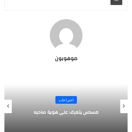
موهوبون
المجلة
طفل مصري يخرج قصاصات الورق من أنفه
وفمه