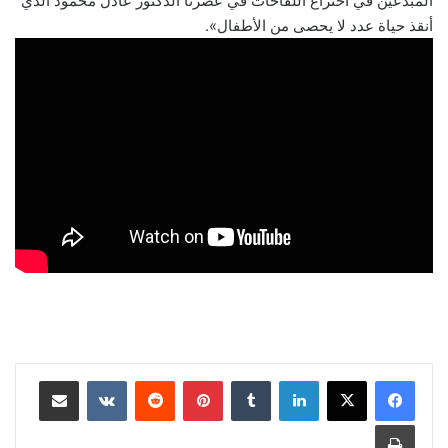
المبدعين في اختراع اللقاحات في عصرنا الدكتور عادل محمود الذي
أنقذ حياة عدد لا يحصى من الأطفال».
لينكدإن
‏Tumblr
بينتيريست
‏Reddit
‏VKontakte
مشاركة عبر البريد
طباعة