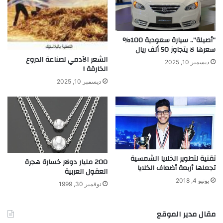
أ
ي
و
س
“أصيلة”.. سيارة سعودية 100%
ي
سعرها لا يتجاوز 50 ألف ريال
ل
الشعر الآدمي لصناعة الدروع
ديسمبر 10, 2025
ة
الخارقة !
أ
ديسمبر 10, 2025
خ
ر
ى
تقنية لتطوير الخلايا الشمسية
200 مليار دولار خسارة هجرة
تجعلها أربعة أضعاف الخلايا
العقول العربية
يونيو 4, 2018
نوفمبر 30, 1999
مقال مدير الموقع