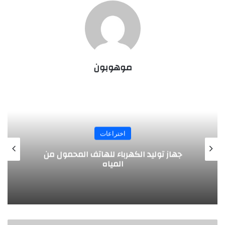
موهوبون
اختراعات
 الكهرباء للهاتف المحمول من
تصميم مبتكر .
المياه
يخترعه
باحث