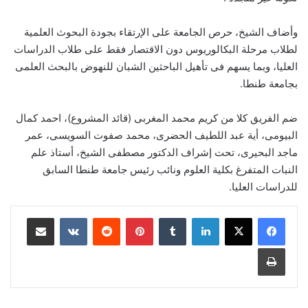
وأضاف الشيخ، حرص الجامعة على الإرتقاء بجودة البحوث العلمية
لطلاب مرحلة البكالوريوس دون الاقتصار فقط على طلاب الدراسات
العليا، وبما يسهم فى تأهيل الباحثين الشبان للنهوض بالبحث العلمى
بجامعة طنطا.
ضم الفريق كلا من كريم محمد المغربى (قائد المشروع)، احمد كمال
البيومى، أية عبد اللطيف الحضرى، محمد صفوت السويسى، عمر
ماجد البحيرى، تحت إشراف الدكتور مصطفى الشيخ، أستاذ علم
النبات المتفرغ بكلية العلوم ونائب رئيس جامعة طنطا السابق
للدراسات العليا.
لينكدإن
بينتيريست
مشاركة عبر البريد
طباعة