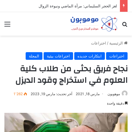
لغز الحجر السليماني: مرآة الماضي ونبوءة الزوال
بحث عن
الق
الرئيسية
/
اختراعات
اختراعات
ابتكارات جديده
اختراعات بيئية
المجلة
نجاح فريق بحثى من طلاب كلية
العلوم في استخراج وقود الديزل
موهوبون
مارس 18, 2021
آخر تحديث: مارس 19, 2023
1٬262
دقيقة واحدة