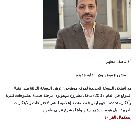
أ / عاطف مظهر
مشروع موهوبون.. بداية جديدة
مع انطلاق النسخة الجديدة لموقع موهوبون (وهي النسخة الثالثة منذ انشاء
الموقع في العام 2007) يدخل مشروع موهوبون مرحلة جديدة بطموحات كبيرة
وأفكار متجددة… فهو ليس فقط منصة إعلامية لنشر الاختراعات والابتكارات
العربية.. بل هو مبادرة ريادية ونواة لمشرع عربي طموح
إستكمال القراءة