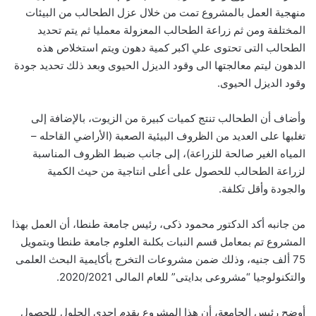
منهجية العمل بالمشروع تمت من خلال عزل الطحالب من البيئات
المختلفة ومن ثم زراعة الطحالب المعزولة معمليا ثم يتم تحديد
الطحالب التى تحتوى علي اكبر كمية دهون ويتم استخلاص هذه
الدهون ليتم معالجتها الى وقود الديزل الحيوى وبعد ذلك تحديد جودة
وقود الديزل الحيوى.
وأضاف أن الطحالب تنتج كميات كبيرة من الزيوت، بالإضافة إلى
تغلبها على العديد من الظروف البيئية الصعبة (الأراضي القاحله –
المياه الغير صالحة للزراعة)، إلى جانب ضبط الظروف المناسبة
لزراعة الطحالب للحصول على أعلى انتاجية من حيث الكمية
والجودة وأقل تكلفة.
من جانبه أكد الدكتور محمود ذكى، رئيس جامعة طنطا، أن العمل بهذا
المشروع تم بمعامل قسم النبات بكلىة العلوم جامعة طنطا وبتمويل
75 ألف جنيه، وذلك ضمن مشروعات التخرج بأكايمية البحث العلمى
والتكنولوجيا “مشروعى بدايتى” للعام المالى 2020/2021.
أوضح رئيس الجامعة، أن هذا المشروع يقدم إحدى الحلول للحصول