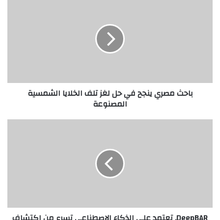
مصري
ينجح
في
حل
لغز
تلف
الخلايا
الشمسية
باحث مصري ينجح في حل لغز تلف الخلايا الشمسية
المصنوعة
المصنوعة
DeepBAR.
تعتمد
على
الذكاء
الاصطناعي
تسرع
من
اكتشاف
الأدوية
DeepBAR. تعتمد على الذكاء الاصطناعي تسرع من اكتشاف