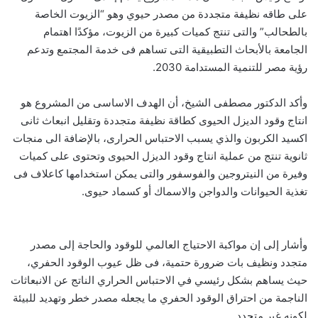
على طاقه نظيفة متجددة من مصدر حيوي وهو “الزيوت الخاصة
بالطحالب” والتى تنتج كميات كبيرة من الزيوت، مؤكدًا اهتمام
الجامعة بالأبحاث التطبيقية التى تساهم فى خدمة المجتمع وتدعم
رؤية مصر للتنمية المستدامة 2030.
وأكد الدكتور مصطفى الشيخ، أن الهدف الاساسى من المشروع هو
انتاج وقود الديزل الحيوى كطاقة نظيفة متجددة وتقليل انبعاث ثانى
اكسيد الكربون والذي يسبب الاحتباس الحرارى، بالإضافة الى منجات
ثانوية تنتج من عملية انتاج وقود الديزل الحيوى وتحتوى على كميات
وفيرة من النيتروجين والفوسفور والتى يمكن استخدامها كاعلاف فى
تغذية الحيوانات والدواجن والاسماك أو كسماد حيوى.
وأشار إلى إن مواكبة الاحتياج العالمي للوقود والحاجة إلى مصدر
متجدد ونظيف بات ضرورة حتمية، فى ظل عيوب الوقود الحفري،
حيث يساهم بشكل رئيسي في الاحتباس الحراري الناتج عن الانبعاثات
الناجمة من احتراق الوقود الحفري ما يجعله مصدر خطر وتهديد للبيئة
لكونه غير متجدد .