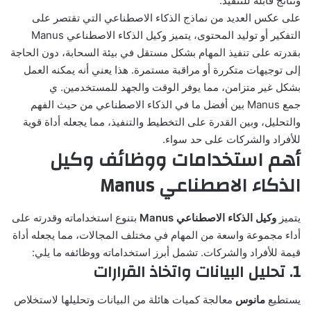
ونتائج قابلة للتنفيذ.
على عكس العديد من نماذج الذكاء الاصطناعي التي تقتصر على
التفكير أو توليد المحتوى، يتميز
وكيل الذكاء الاصطناعي Manus
بقدرته على تنفيذ المهام بشكل مستقل في بيئة السحابة، دون الحاجة
إلى توجيهات متكررة أو مراقبة مستمرة. هذا يعني أنه يمكنه العمل
بشكل غير متزامن، مما يوفر الوقت والجهد للمستخدمين. ي
جمع Manus بين أفضل ما في الذكاء الاصطناعي من حيث الفهم
والتحليل، وبين القدرة على التخطيط والتنفيذ، مما يجعله أداة قوية
للأفراد والشركات على حد سواء.
أهم استخدامات ووظائف وكيل
الذكاء الاصطناعي Manus
يتميز
وكيل الذكاء الاصطناعي Manus
بتنوع استخداماته وقدرته على
أداء مجموعة واسعة من المهام في مختلف المجالات، مما يجعله أداة
قيمة للأفراد والشركات. تشمل أبرز استخداماته ووظائفه ما يلي:
1. تحليل البيانات واتخاذ القرارات
يستطيع
مانوس
معالجة كميات هائلة من البيانات وتحليلها لاستخلاص