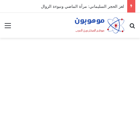
لغز الحجر السليماني: مرآة الماضي ونبوءة الزوال
بحث عن
الق