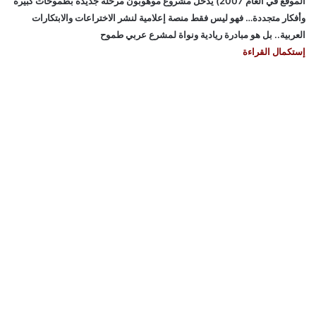
الموقع في العام 2007) يدخل مشروع موهوبون مرحلة جديدة بطموحات كبيرة
وأفكار متجددة… فهو ليس فقط منصة إعلامية لنشر الاختراعات والابتكارات
العربية.. بل هو مبادرة ريادية ونواة لمشرع عربي طموح
إستكمال القراءة