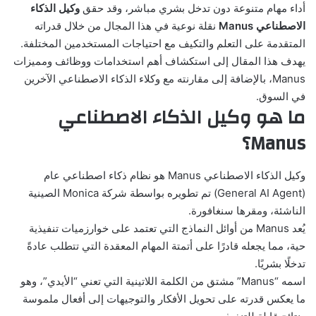
أداء مهام متنوعة دون تدخل بشري مباشر، وقد حقق
وكيل الذكاء
الاصطناعي Manus
نقلة نوعية في هذا المجال من خلال قدراته
المتقدمة على التعلم والتكيف مع احتياجات المستخدمين المختلفة.
يهدف هذا المقال إلى استكشاف أهم استخدامات ووظائف ومميزات
Manus، بالإضافة إلى مقارنته مع وكلاء الذكاء الاصطناعي الآخرين
في السوق.
ما هو وكيل الذكاء الاصطناعي
Manus؟
وكيل الذكاء الاصطناعي Manus
هو نظام ذكاء اصطناعي عام
(General AI Agent) تم تطويره بواسطة شركة Monica الصينية
الناشئة، ومقرها سنغافورة.
يُعد Manus من أوائل النماذج التي تعتمد على خوارزميات تنفيذية
حية، مما يجعله قادرًا على أتمتة المهام المعقدة التي تتطلب عادةً
تدخلًا بشريًا.
اسمه “Manus” مشتق من الكلمة اللاتينية التي تعني “الأيدي”، وهو
ما يعكس قدرته على تحويل الأفكار والتوجيهات إلى أفعال ملموسة