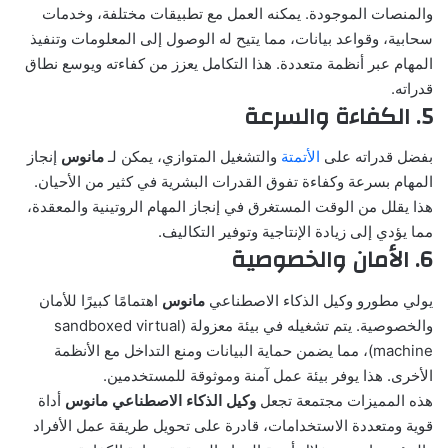
والمنصات الموجودة. يمكنه العمل مع تطبيقات مختلفة، وخدمات
سحابية، وقواعد بيانات، مما يتيح له الوصول إلى المعلومات وتنفيذ
المهام عبر أنظمة متعددة. هذا التكامل يعزز من كفاءته ويوسع نطاق
قدراته.
5. الكفاءة والسرعة
بفضل قدراته على
الأتمتة
والتشغيل المتوازي، يمكن لـ
مانوس
إنجاز
المهام بسرعة وكفاءة تفوق القدرات البشرية في كثير من الأحيان.
هذا يقلل من الوقت المستغرق في إنجاز المهام الروتينية والمعقدة،
مما يؤدي إلى زيادة الإنتاجية وتوفير التكاليف.
6. الأمان والخصوصية
يولي مطورو
وكيل الذكاء الاصطناعي
مانوس
اهتمامًا كبيرًا للأمان
والخصوصية. يتم تشغيله في بيئة معزولة (sandboxed virtual
machine)، مما يضمن حماية البيانات ومنع التداخل مع الأنظمة
الأخرى. هذا يوفر بيئة عمل آمنة وموثوقة للمستخدمين.
هذه المميزات مجتمعة تجعل
وكيل الذكاء الاصطناعي مانوس
أداة
قوية ومتعددة الاستخدامات، قادرة على تحويل طريقة عمل الأفراد