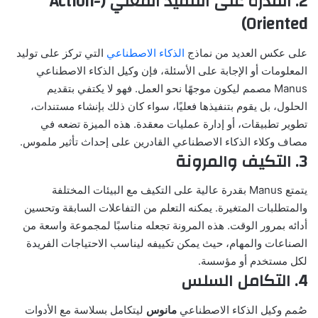
2. القدرة على التنفيذ الفعلي (Action-
Oriented)
على عكس العديد من نماذج
الذكاء الاصطناعي
التي تركز على توليد
المعلومات أو الإجابة على الأسئلة، فإن
وكيل الذكاء الاصطناعي
Manus
مصمم ليكون موجهًا نحو العمل. فهو لا يكتفي بتقديم
الحلول، بل يقوم بتنفيذها فعليًا، سواء كان ذلك بإنشاء مستندات،
تطوير تطبيقات، أو إدارة عمليات معقدة. هذه الميزة تضعه في
مصاف وكلاء الذكاء الاصطناعي القادرين على إحداث تأثير ملموس.
3. التكيف والمرونة
يتمتع Manus بقدرة عالية على التكيف مع البيئات المختلفة
والمتطلبات المتغيرة. يمكنه التعلم من التفاعلات السابقة وتحسين
أدائه بمرور الوقت. هذه المرونة تجعله مناسبًا لمجموعة واسعة من
الصناعات والمهام، حيث يمكن تكييفه ليناسب الاحتياجات الفريدة
لكل مستخدم أو مؤسسة.
4. التكامل السلس
صُمم
وكيل الذكاء الاصطناعي
مانوس
ليتكامل بسلاسة مع الأدوات