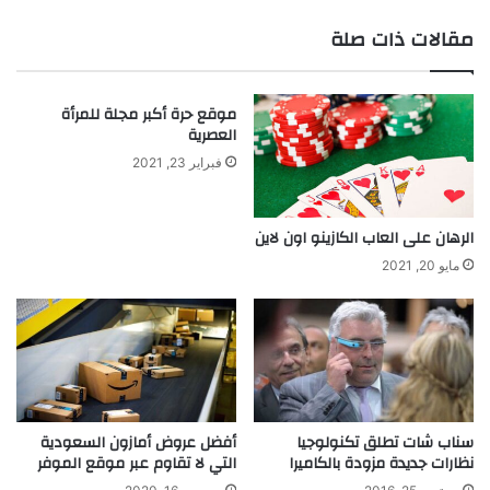
إ
ر
ل
ا
مقالات ذات صلة
ى
ن
ع
ي
ا
:
موقع حرة أكبر مجلة للمرأة
ل
د
العصرية
م
ر
ا
ع
فبراير 23, 2021
ل
ك
ح
ا
ر
ل
الرهان على العاب الكازينو اون لاين
ي
ر
مايو 20, 2021
ة
ق
و
م
ا
ي
ل
ف
ق
ي
و
ع
ة
ا
سناب شات تطلق تكنولوجيا
أفضل عروض أمازون السعودية
ل
نظارات جديدة مزودة بالكاميرا
التي لا تقاوم عبر موقع الموفر
م
م