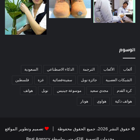
الوسوم
ألعاب
الألعاب
الترجمة
الذكاء الاصطناعي
السعودية
الشبكات العصبية
جائزة نوبل
سفينةفضائية
غزة
فلسطين
كرة القدم
مجدي سعيد
موسوعة جينيس
نوبل
هواتف
هواتف ذكية
هواوي
هونار
© حقوق النشر 2026، جميع الحقوق محفوظة |
تصميم وتطوير المواقع
وخدمات التسويق الإلكتروني بواسطة Real Agency