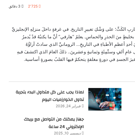
2٬725
3 دقائق
ِ الكَثِّ؛ على وَشْكِ تغييرِ التاريخ. في غرفةٍ داخلَ منزلِهِ الإنجليزيِّ
 بخليطٍ منَ الحذرِ والحماسِ. يعلمُ “هارفي” أنَّ ما يكتبُهُ قدْ يُدمرُ
يَ أحدِ أعظمِ الأطباءِ في التاريخِ… الرومانيِّ الذي سادتْ آراؤُهُ
عامِ ألفٍ وستِّمِئَةٍ وثمانيةٍ وعشرينَ.. ذلكَ العامَ الذي اكتشفَ فيهِ
عبرَ الجسدِ في دورةٍ مغلقةٍ يتحكمُ فيها القلبُ بصورةٍ أساسية.
لماذا يجب على كل متداول البدء بتجربة
تداول الخوارزميات اليوم
فبراير 24, 2026
جهاز يمكنك من التواصل مع بريدك
الإلكتروني 24 ساعة
ديسمبر 10, 2025