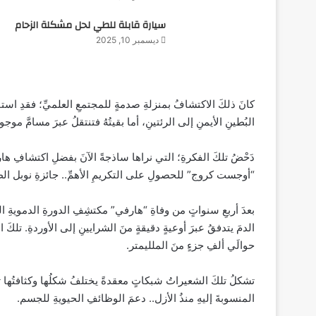
سيارة قابلة للطي لحل مشكلة الزحام
ديسمبر 10, 2025
كانَ ذلكَ الاكتشافُ بمنزلةِ صدمةٍ للمجتمعِ العلميِّ؛ فقدِ استقرَّ 
البُطينِ الأيمنِ إلى الرئتينِ، أما بقيتُهُ فتنتقلُ عبرَ مسامَّ مو
دَحْضُ تلكَ الفكرةِ؛ التي نراها ساذجةً الآنَ بفضلِ اكتشافِ هارف
“أوجست كروج” للحصولِ على التكريمِ الأهمِّ.. جائزةِ نوبل الط
بعدَ أربعِ سنواتٍ من وفاةِ “هارفي” مكتشِفِ الدورةِ الدمويةِ الكبر
الدمَ يتدفقُ عبرَ أوعيةٍ دقيقةٍ منَ الشرايينِ إلى الأوردةِ. تلكَ ا
حوالَي ألفِ جزءٍ منَ الملليمتر.
تشكلُ تلكَ الشعيراتُ شبكاتٍ معقدةً يختلفُ شكلُها وكثافتُها تبعًا
المنسوبةَ إليهِ منذُ الأزل.. دعمَ الوظائفِ الحيويةِ للجسم.