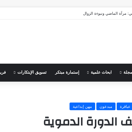
ي: مرآة الماضي ونبوءة الزوال
مجلة
ابحاث علمية
إستمارة مبتكر
تسويق الإبتكارات
فري
عباقرة
مبدعون
مهن إبداعية
 الدورة الدموية