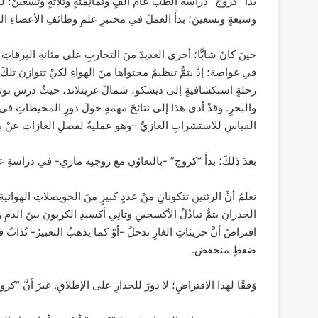
بدأَ “كروج” دراسةَ الطبِّ عامَ ألفٍ وثمانِمئةٍ وثلاثةٍ وتسعينَ؛ لكن
وسبعةٍ وتسعينَ؛ بدأَ العملَ في مختبرِ علمِ وظائفِ الأعضاءِ 
حينَ كانَ شابًّا؛ أجرى العديدَ منَ التجاربِ على مثانةِ اليرقاتِ ال
في غواصة؛ إذْ يتمُّ تنظيمُ محتواها منَ الهواءِ لكيْ تتوازنَ تلك
رحلةٍ استكشافيةٍ إلى ديسكو، شمالَ غرينلاند، حيثُ درسَ توترَ 
والبحرِ. وقدْ أدى هذا إلى نتائجَ مهمةٍ حولَ دورِ المحيطاتِ في
القياسِ للاستشرابِ الغازيِّ –وهو عمليةٌ لفصلِ الغازاتِ عنْ 
بعدَ ذلكَ؛ بدأَ “كروج” -بالتعاوُنِ مع زوجتِه ماري- في دراسةِ ع
نعلمُ أنَّ الرئتينِ تتكونانِ منْ عددٍ كبيرٍ منَ الحويصلاتِ الهوائية
الجدرانِ يتمُّ تبادُلُ الأكسجينِ وثانِي أكسيدِ الكربونِ بينَ الدمِ و
افتراضُ أنَّ جزيئاتِ الغازِ تدخلُ -أوْ كما يذهبُ التعبيرُ- تُذاب
ضغطٍ منخفض.
وَفقًا لهذا الافتراضِ؛ لا دورَ للجدارِ على الإطلاقِ. غيرَ أنَّ “ك