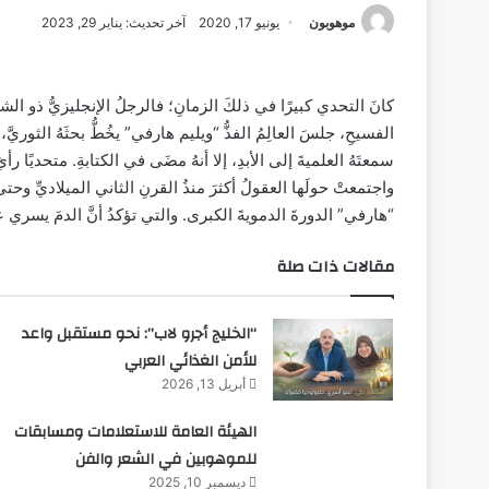
موهوبون
يونيو 17, 2020
آخر تحديث: يناير 29, 2023
كانَ التحدي كبيرًا في ذلكَ الزمانِ؛ فالرجلُ الإنجليزيُّ ذو الشارب
الفسيحِ، جلسَ العالِمُ الفذُّ “ويليم هارفي” يخُطُّ بحثَهُ الثوريَّ،
سمعتَهُ العلميةَ إلى الأبدِ، إلا أنهُ مضَى في الكتابةِ. متحديًا رأ
واجتمعتْ حولَها العقولُ أكثرَ منذُ القرنِ الثاني الميلاديِّ وحتى 
“هارفي” الدورةَ الدمويةَ الكبرى. والتي تؤكدُ أنَّ الدمَ يسري 
مقالات ذات صلة
“الخليج أجرو لاب”: نحو مستقبل واعد
للأمن الغذائي العربي
أبريل 13, 2026
الهيئة العامة للاستعلامات ومسابقات
للموهوبين في الشعر والفن
ديسمبر 10, 2025