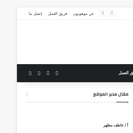
عن موهوبون
فريق العمل
إتصل بنا
‫X
فيسبوك
بحث عن
الوضع المظلم
ق العمل
مقال مدير الموقع
أ / عاطف مظهر