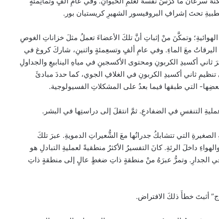
َّهُ سُرعانَ ما كرَّسَ نفسَهُ لعلمِ الحيوانِ. وفي عامِ ألفٍ وثمانِمئةٍ
الطبيةِ تحتَ إشرافِ البروفيسور الشهيرِ كريستيان بور.
هوائيةِ؛ وتمكَّنَ منْ إثباتِ أنَّ تلكَ الأعضاءَ تعملُ مثلَ خزاناتِ الغوصِ
َ اليرقاتُ معَ الماءِ. وفي عامِ ألفٍ وتسعِمئةٍ واثنينِ، شاركَ كروغ في
ثاني أكسيدِ الكربونِ ومحتوى الأكسجينِ في مياهِ الينابيعِ والجداولِ
 تنظيمِ ثاني أكسيدِ الكربونِ في الغلافِ الجوي، كما حددَ مبادئَ
بعضِها- التي طبقها فيما بعدُ على المشكلاتِ الفسيولوجية.
مليةِ التنفسِ في الضفادعِ. ثمَّ انتقلَ إلى دراستِها في البشر.
ِ الصغيرةِ التي تتشابكُ جدرانُها معَ الشُّعيراتِ الدمويةِ. عبرَ تلكَ
الهواءِ داخلَ الرئةِ. كانَ التفسيرُ الأكثرُ منطقيةً لعمليةِ التبادلِ هو
ُ في الجدارِ. وتمرُّ عبرَهُ منْ منطقةٍ ذاتِ ضغطٍ عالٍ إلى منطقةٍ ذاتِ
روج” أثبتَ خطأَ ذلكَ الافتراض.