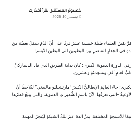
كمبيوتر المستقبل يقرأ أفكارك
ديسمبر 10, 2025
يقينُ العلماءِ طيلةَ خمسةَ عشَرَ قرنًا على أنَّ الدَّمَ ينتقلُ بعضُهُ منَ
جودةٍ في الجدارِ الفاصلِ بين البطينينِ إلى البطينِ الأيسر!
ي الدورةَ الدمويةَ الكبرى؛ كانَ بدايةَ الطريقِ الذي قادَ الدنماركيَّ
بِّ لعامِ ألفٍ وتسعِمئةٍ وعشرين.
ى؛ جاءَ العالِمُ الإيطاليُّ الكبيرُ “مارتشيللو مالبيغي” ليُلاحظَ أنَّ
لأوعيةُ -التي نعرفُها الآنَ باسمِ الشُّعيراتِ الدموية، والتي يبلغُ قطرُها
 للأنسجةِ المختلفة. يمرُّ الدمُ عبرَ تلكَ الشبكةِ ليُنجزَ المهمةَ