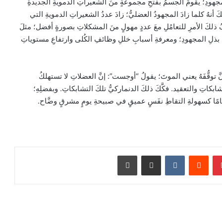
لمجهودِ؛ يقومُ الجسمُ بفتحِ مجموعةٍ منَ الشعيراتِ الدمويةِ الجديدةِ
أنهُ كلما زادَ المجهودُ العضليُّ؛ زادَ عددُ الشعيراتِ الدمويةِ التي
 ذلكَ الأمرِ للتعامُلِ معَ عددٍ مهولٍ منَ المشكلاتِ بصورةٍ أفضل؛ مثلَ
على بذلِ المجهودِ؛ ومعرفةِ أسبابِ خللِ وظائفِ الكُلى وارتفاعِ مستوياتِ
 توقُّفَهُ يعني الموتَ؛ يقولُ “أوجست”: إنَّ العضلاتِ لا تستهلكُ
شابكاتِ والتعقيد. فكَّكَ ذلكَ الدنماركيُّ تلكَ التشابكاتِ. وبفضلِهِ؛
تمامًا كسهولةِ التقاطِ نفَسٍ عميقٍ في صبيحةِ يومٍ مشرقٍ وضَّاح.
بينتيريست
مشاركة عبر البريد
طباعة