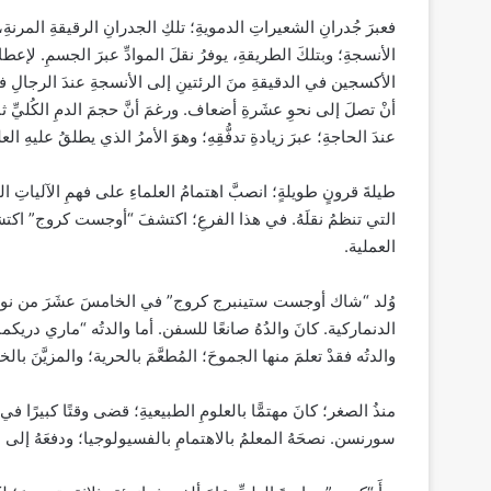
فعبرَ جُدرانِ الشعيراتِ الدمويةِ؛ تلكِ الجدرانِ الرقيقةِ المرنةِ،
الأنسجةِ؛ وبتلكَ الطريقةِ، يوفرُ نقلَ الموادِّ عبرَ الجسمِ. لإعطاءِ
الأكسجين في الدقيقةِ منَ الرئتينِ إلى الأنسجةِ عندَ الرجالِ في 
أنْ تصلَ إلى نحوِ عشَرةِ أضعاف. ورغمَ أنَّ حجمَ الدمِ الكُليِّ ث
عندَ الحاجةِ؛ عبرَ زيادةِ تدفُّقِهِ؛ وهوَ الأمرُ الذي يطلقُ عليهِ ال
طيلةَ قرونٍ طويلةٍ؛ انصبَّ اهتمامُ العلماءِ على فهمِ الآلياتِ ا
التي تنظمُ نقلَهُ. في هذا الفرعِ؛ اكتشفَ “أوجست كروج” اكتشافًا 
العملية.
وُلد “شاك أوجست ستينبرج كروج” في الخامسَ عشَرَ من نوفمبر 
الدنماركية. كانَ والدُهُ صانعًا للسفن. أما والدتُه “ماري دريكمان
والدتُه فقدْ تعلمَ منها الجموحَ؛ المُطعَّمَ بالحرية؛ والمزيَّنَ بالخ
منذُ الصغر؛ كانَ مهتمًّا بالعلومِ الطبيعيةِ؛ قضى وقتًا كبيرًا في
سورنسن. نصحَهُ المعلمُ بالاهتمامِ بالفسيولوجيا؛ ودفعَهُ إلى ال