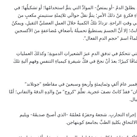
 يطلقُ الدمُ -أو يمتصُّ- الموادَّ التي يتمُّ استخدامُها؛ أو تشكيلُها؛ في
 فكرةٍ عنْ ذلكَ الأمرِ؛ يتمُّ نقلُ حوالَي ثلاثِمئَةِ سنتيمترٍ مكعبٍ منَ
وقتِ الراحةِ. تزدادُ تلكُ الكميةُ خلالَ العملِ العضليِّ الثقيلِ، ويمكنُ
ابتٌ؛ إلا أنَّ الجسمَ يستطيعُ تحميلَهُ بأضعافٍ مُضاعفةٍ منَ الأكسجينِ
علماءُ اسمَ “حجمِ الدمِ الفعال”.
لتي تتحكمُ في تدفقِ الدمِ عبرَ الشعيراتِ الدمويةِ؛ وكذلكَ العملياتِ
كبيرًا؛ بعدَ أنْ نجحَ في فكِّ شيفرةِ كيمياءِ التنفسِ وفهمِ آليةِ تلكَ
عامَ ألفٍ وثمانِمئةٍ وأربعةٍ وسبعينَ في مقاطعةِ “جوتلاند”
” فقدْ كانتْ نصفَ غجرية. تعلَّمَ “كروج” منْ والدِهِ الدقةَ والتفاني؛ أمَّا
يال.
 إجراءِ التجاربِ. شجعهُ وحفزَهُ مُعلمُهُ -الذي أصبحَ صديقَهُ- ويليم
التحاقِ بكليةِ الطبِّ بجامعةِ كوبنهاجن.