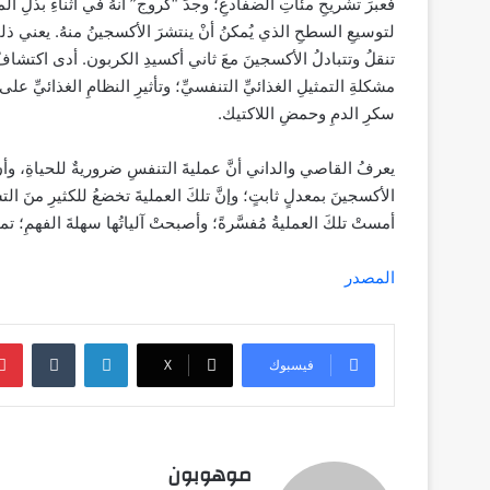
فعبرَ تشريحِ مئاتِ الضفادعِ؛ وجدَ “كروج” أنهُ في أثناءِ بذلِ ا
لتوسيعِ السطحِ الذي يُمكنُ أنْ ينتشرَ الأكسجينُ منهُ. يعني ذلكَ 
تنقلُ وتتبادلُ الأكسجينَ معَ ثاني أكسيدِ الكربون. أدى اكتشافُ
مشكلةِ التمثيلِ الغذائيِّ التنفسيِّ؛ وتأثيرِ النظامِ الغذائيِّ 
سكرِ الدمِ وحمضِ اللاكتيك.
يعرفُ القاصي والداني أنَّ عمليةَ التنفسِ ضروريةٌ للحياةِ، وأنَّ
الأكسجينَ بمعدلٍ ثابتٍ؛ وإنَّ تلكَ العمليةَ تخضعُ للكثيرِ منَ الت
أمستْ تلكَ العمليةُ مُفسَّرةً؛ وأصبحتْ آلياتُها سهلةَ الفهمِ؛ 
المصدر
لينكدإن
فيسبوك
‫X
موهوبون