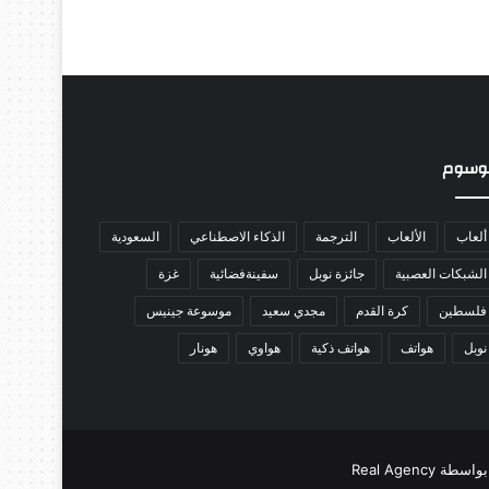
وسوم
ألعاب
الألعاب
الترجمة
الذكاء الاصطناعي
السعودية
الشبكات العصبية
جائزة نوبل
سفينةفضائية
غزة
فلسطين
كرة القدم
مجدي سعيد
موسوعة جينيس
نوبل
هواتف
هواتف ذكية
هواوي
هونار
Real Agen