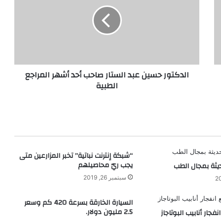
عبد
الستار
صاحب
أحد
أشهر
المراجع
الطبية
الدكتور حسين عبد الستار صاحب أحد أشهر المراجع
الطبية
“شبكة إنترنت نباتية” تخبر المزارعين متى
يجب ريّ محاصيلهم
يثة بمجال الطب
سبتمبر 26, 2019
السيارة الخارقة بسرعة 420 كم وسعر
2.5 مليون دولار.
فجار أنابيب البوتاجاز