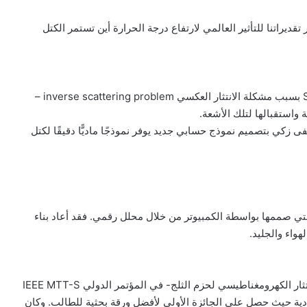
 SWE أن يحسّن بشكلٍ كبير تقديراتنا للتأثير العالمي لارتفاع درجة الحرارة أين تستمر الكتل
ومع ذلك، يصعب التمييز الدقيق للغاية لمكافئ ثلج-ماء SWE بسبب مشكلة الانتثار العكسي inverse scattering problem –
استقبالها لتلك الأشعة.
 العكسي وتحسين تقدير SWE، قام مصطفى زكي بتصميم نموذج حسابي جديد يوفر نموذجًا ماديًّا دقيقًا لكتل
ناطيسي EMD من عينات الثلج التي صممها بواسطة الكمبيوتر من خلال محلل رقمي. فقد أعاد بناء
هواء والجليد.
قدم زكي ورقته – النمذجة القائمة على الفيزياء وحساب الانتثار الكهرومغناطيسي لحزم الثلج- في المؤتمر الدولي IEEE MTT-S
لعددية حيث حصل على الجائزة الأولى لأفضل ورقة بحثية للطالب. وكان