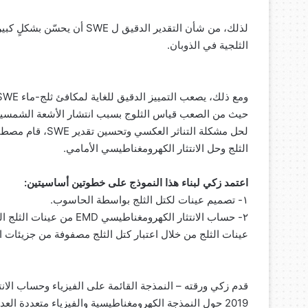
لذلك، من شأن التقدير الدقيق ل
الثلجية في الذوبان.
حيث من الصعب قياس الثلوج بسبب انتشار الأشعة الشمسية و
لحل مشكلة التناثر
الثلج وحل الانتثار الكهرومغناطيسي الأمامي.
اعتمد زكي لبناء هذا النموذج على خطوتين أساسيتين:
١- تصميم عينات لكتل الثلج بواسطة الحاسوب.
٢- حساب الانتثار الكهرومغ
عينات الثلج من خلال اعتبار كتل الثلج مصفوفة من جزيئات ال
2019 حول النمذجة الكهرومغناطيسية والفيزياء متعددة ا