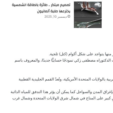
تصميم مبتكر .. طائرة بالطاقة الشمسية
يخترعها طلبة ألمانيون
ديسمبر 10, 2025
منها يتواجد على شكل أكوام (كتل) ثلجية.
الدكتوراه مصطفى زكي نموذجًا حسابيًّا جديدًا، والمعروف باسم
اه العذبة للولايات الغربية بالولايات المتحدة الأمريكية، وتُعدّ القمم الجليدية القطبية
بإغراق المدن والسواحل كما يمكن أن يؤثر هذا التدفق للمياه الذائبة
ثل Gulf Stream مما سيؤثر بشكلٍ كبير على المناخ في شمال شرق الولايات المتحدة وشمال غرب