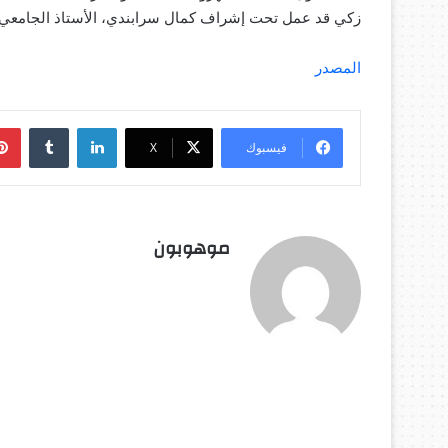
زكي قد عمل تحت إشراف كمال سرابندي، الأستاذ الجامعي ل
المصدر
لينكدإن
فيسبوك
‫X
موهوبون
أق