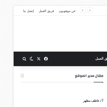
عن موهوبون
فريق العمل
إتصل بنا
‫X
فيسبوك
بحث عن
الوضع المظلم
ق العمل
مقال مدير الموقع
أ / عاطف مظهر