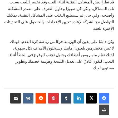
قد تطرأ بعض المشاكل التقنية أثناء اللعب وقد تخسر اللعب بسبب
تلك المشاكل، ولكن كن صبورًا وحاول التعرف على مصدر المشكلة
وأصلحه، وفي حال لم تستطيع التغلب على المشاكل التقنية، يمكنك
التواصل مع الشركة لإعادة تعيين الإعدادات والحصول على التحديثات
الأخيرة للعبة.
وكن دائمًا على يقين أن الهزيمة جزءًا من رياضة كرة القدم، فهناك
لاعبين مخضرمين يلعبون أمامك ويسجلون الأهداف بكل سهولة،
لذلك تعلم منهم ومن أخطاءك وحاول تجنب الوقوع في الخطأ أثناء
اللعب؛ لتكون قادرًا على تعديل النتيجة وهزيمة خصمك وتطوير
مستوى لعبك.
لينكدإن
‏Tumblr
بينتيريست
‏Reddit
‏VKontakte
مشاركة عبر البريد
طباعة