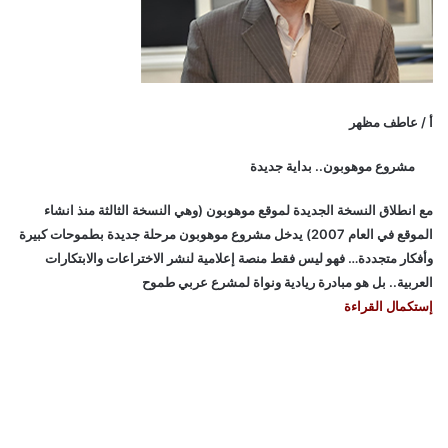
أ / عاطف مظهر
مشروع موهوبون.. بداية جديدة
مع انطلاق النسخة الجديدة لموقع موهوبون (وهي النسخة الثالثة منذ انشاء
الموقع في العام 2007) يدخل مشروع موهوبون مرحلة جديدة بطموحات كبيرة
وأفكار متجددة… فهو ليس فقط منصة إعلامية لنشر الاختراعات والابتكارات
العربية.. بل هو مبادرة ريادية ونواة لمشرع عربي طموح
إستكمال القراءة