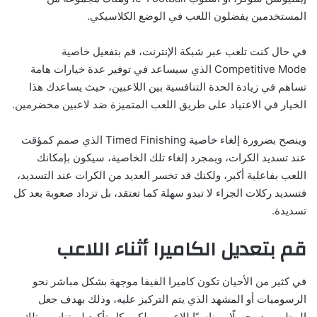
المستخدمين يفضلون اللعب في الوضع الكلاسيكي.
في حال كنت تلعب عبر شبكة الإنترنت، قم بتفعيل خاصية
Competitive Mode الذي سيساعد في توفير عدة خيارات هامة
تساهم في زيادة الحدة التنافسية بين اللاعبين، حيث يساعدك هذا
الخيار في الاعتياد على طريق اللعب المتميزة ضد لاعبين مخضرمين.
وينصح بضرورة إلغاء خاصية Timed Finishing الذي صمم كمؤقت
عند تسديد الكرات، وبمجرد إلغاء تلك الخاصية، سيكون بإمكانك
اللعب بفاعلية أكبر، ولكنك قد تخسر العديد من الكرات عند التسديد،
فتسديد ركلات الجزاء لا تبدو سهلة كما تعتقد، بل تزداد صعوبة بعد كل
تسديدة.
قم بتعديل الكاميرا أثناء اللاعب
في كثير من الأحيان تكون كاميرا الفيفا موجهة بشكل مباشر نحو
الرسوميات أو المشهد الذي يتم التركيز عليه، وذلك بهدف جعل
المظهر يبدو جميلًا ومناسبًا للاعبين، ولكن بكل تأكيد لن تناسب تلك