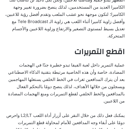
الكاميرا العديد من المستخدمين، لذلك ينصح بضرورة تغيير وجهة
الكاميرا؛ لتكون موجهة نحو عشب الملعب وتقدم أفضل رؤية للاعبين،
وأفضل زاوية كاميرا أثناء اللعب هي زاوية الـ Tele Broadcast مع
تعديل بسيط لمستوى التصغير والارتفاع وزاوية اللاعبين والأجسام
المتحركة.
اقطع التمريرات
عملية التمرير داخل لعبة الفيفا تبدو خطيرة جدًا في الهجمات
المضادة، خاصة وأن هذه الخاصية مرتبطة بتقنية الذكاء الاصطناعي
بعد أن يترك المدافعين ثغرات في الخط الخلفي يستغلها المهاجمين
ويسجلون من خلالها الأهداف، لذلك ينصح دومًا بالتحكم الفعال
بالمدافعين والخط الخلفي لقطع التمريرات ومنع الهجمات المضادة
من اللاعبين.
يمكنك فعل ذلك من خلال النقر على أزرار أداة اللعب L2/LT واحرص
دومًا على أبقاء وجه المدافعين للأمام لمحاولة قطع التمريرات