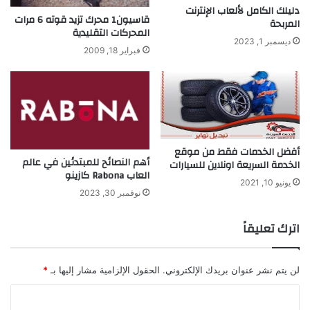
ا
ل
دليلك الكامل لألعاب الإنترنت
ل
إ
قاسيون1 محرك تزيد قوته 6 مرات
المربحة
ت
المحركات التقليدية
ن
ديسمبر 1, 2023
خ
ت
فبراير 18, 2009
ص
ر
ص
ن
ت
و
ف
قً
ا
أفضل الخدمات فقط من موقع
أهم النصائح للمبتدئين في عالم
ل
الخدمة السريعة اونلاين للسيارات
العاب Rabona كازينو
م
يونيو 10, 2021
س
نوفمبر 30, 2023
ت
و
اترك تعليقاً
ى
ا
ل
لن يتم نشر عنوان بريدك الإلكتروني.
الحقول الإلزامية مشار إليها بـ
*
ا
ب
ا
ت