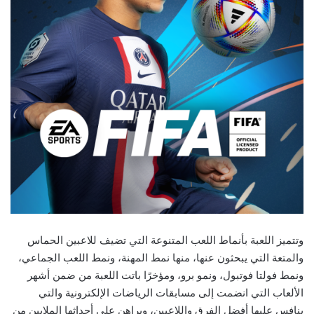
وتتميز اللعبة بأنماط اللعب المتنوعة التي تضيف للاعبين الحماس
والمتعة التي يبحثون عنها، منها نمط المهنة، ونمط اللعب الجماعي،
ونمط فولتا فوتبول، ونمو برو، ومؤخرًا باتت اللعبة من ضمن أشهر
الألعاب التي انضمت إلى مسابقات الرياضات الإلكترونية والتي
ينافس عليها أفضل الفرق واللاعبين، ويراهن على أحداثها الملايين من