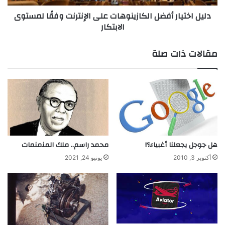
ي
ا
دليل اختيار أفضل الكازينوهات على الإنترنت وفقًا لمستوى
و
ر
الابتكار
ت
أ
أ
ف
ث
ض
مقالات ذات صلة
ي
ل
ر
ا
ه
ل
ا
ك
ا
ا
ل
ز
ف
ي
ع
ن
ا
و
هل جوجل يجعلنا أغبياء؟!
محمد راسم.. ملك المنمنمات
ل
ه
أكتوبر 3, 2010
يونيو 24, 2021
ف
ا
ي
ت
م
ع
ج
ل
ا
ى
ل
ا