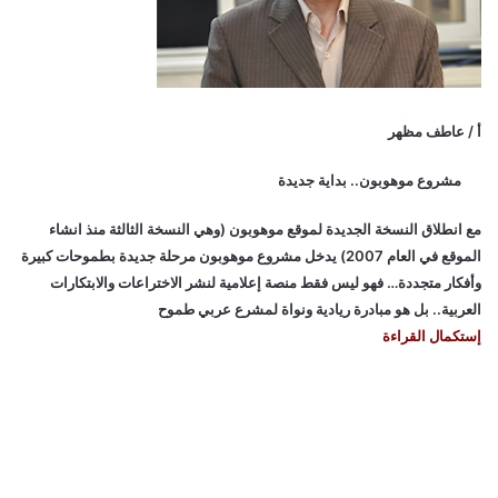
أ / عاطف مظهر
مشروع موهوبون.. بداية جديدة
مع انطلاق النسخة الجديدة لموقع موهوبون (وهي النسخة الثالثة منذ انشاء
الموقع في العام 2007) يدخل مشروع موهوبون مرحلة جديدة بطموحات كبيرة
وأفكار متجددة… فهو ليس فقط منصة إعلامية لنشر الاختراعات والابتكارات
العربية.. بل هو مبادرة ريادية ونواة لمشرع عربي طموح
إستكمال القراءة