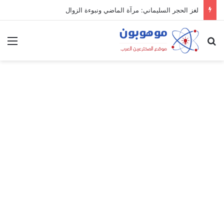
لغز الحجر السليماني: مرآة الماضي ونبوءة الزوال
بحث عن
الق