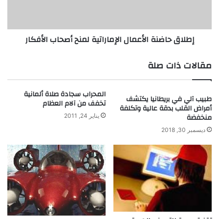
م
ا
ت
ض
ع
ن
إطلاق حاضنة الأعمال الإماراتية لمنح أصحاب الأفكار
ة
ة
و
ا
ا
ل
مقالات ذات صلة
ل
أ
ت
ع
ع
م
المحراب سجادة صلاة ألمانية
طبيب آلي في بريطانيا يكتشف
ل
ا
تخفف من آلام العظام
أمراض القلب بدقة عالية وتكلفة
م
ل
منخفضة
يناير 24, 2011
ت
ا
ت
ديسمبر 30, 2018
ل
ن
إ
ا
م
و
ا
ل
ر
ن
ا
ج
ت
ا
ي
ح
ة