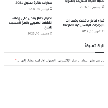
تقنية جديدة للتعريف بالهوية
سيارات طائرة بحلول 2031
ا
ل
ت
ديسمبر 10, 2025
م
نوفمبر 30, 1999
م
ن
ذ
اختراع جهاز يعمل على إيقاف
ح
شراء تذاكر حافلات وقطارات
النشاط الكهربي بالمخ المسبب
ه
أ
بالزجاجات البلاستيكية الفارغة!
للصرع
ل
ص
أكتوبر 30, 2019
ة
ح
ديسمبر 10, 2025
ف
ا
ي
ب
اترك تعليقاً
ر
ا
ي
ل
ا
أ
لن يتم نشر عنوان بريدك الإلكتروني.
الحقول الإلزامية مشار إليها بـ
*
د
ف
ة
ك
ا
ا
ا
ل
ل
ر
أ
ت
ع
ع
م
ل
ا
ل
ي