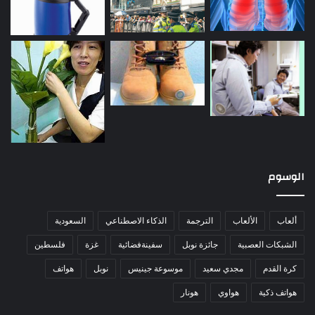
الوسوم
ألعاب
الألعاب
الترجمة
الذكاء الاصطناعي
السعودية
الشبكات العصبية
جائزة نوبل
سفينةفضائية
غزة
فلسطين
كرة القدم
مجدي سعيد
موسوعة جينيس
نوبل
هواتف
هواتف ذكية
هواوي
هونار