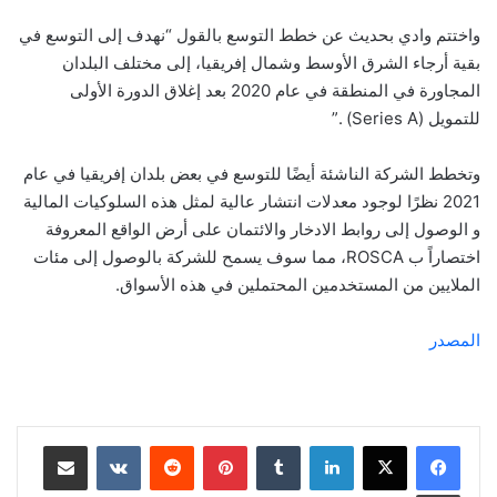
واختتم وادي بحديث عن خطط التوسع بالقول “نهدف إلى التوسع في
بقية أرجاء الشرق الأوسط وشمال إفريقيا، إلى مختلف البلدان
المجاورة في المنطقة في عام 2020 بعد إغلاق الدورة الأولى
للتمويل (Series A) .”
وتخطط الشركة الناشئة أيضًا للتوسع في بعض بلدان إفريقيا في عام
2021 نظرًا لوجود معدلات انتشار عالية لمثل هذه السلوكيات المالية
و الوصول إلى روابط الادخار والائتمان على أرض الواقع المعروفة
اختصاراً ب ROSCA، مما سوف يسمح للشركة بالوصول إلى مئات
الملايين من المستخدمين المحتملين في هذه الأسواق.
المصدر
لينكدإن
‏Tumblr
بينتيريست
‏Reddit
‏VKontakte
مشاركة عبر البريد
طباعة