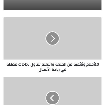
1
0
أ
ف
ل
ا
م
و
ث
10أفلام وثائقية من المتعة والتعلم تتناول نجاحات مذهلة
ا
في ريادة الأعمال
ئ
ق
ي
إ
ة
ط
م
ل
ن
ا
ا
ق
ل
ح