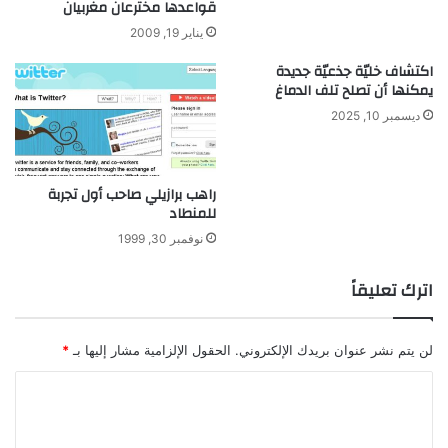
قواعدها مخترعان مغربيان
ا
ت
يناير 19, 2009
خ
ع
ت
م
اكتشاف خليّة جذعيّة جديدة
ر
ل
يمكنها أن تصلح تلف الدماغ
ا
ب
ديسمبر 10, 2025
ع
ش
ك
ل
د
راهب برازيلي صاحب أول تجربة
ا
للمنطاد
ئ
نوفمبر 30, 1999
م
اترك تعليقاً
لن يتم نشر عنوان بريدك الإلكتروني.
الحقول الإلزامية مشار إليها بـ
*
ا
ل
ت