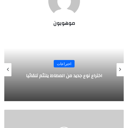
موهوبون
اختراعات
روبوت جديد لاستكشاف أعماق البحار
ا
ل
ك