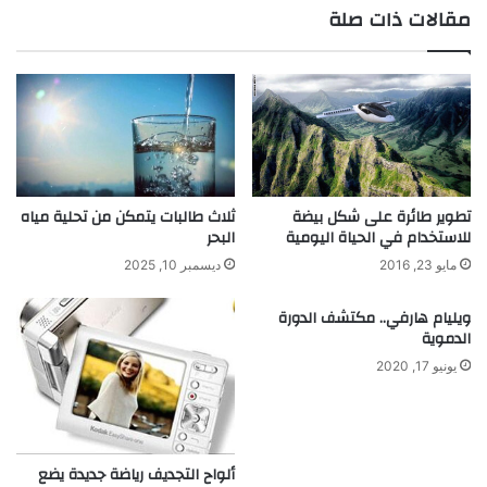
ع
ه
مقالات ذات صلة
ة
ر
م
ب
خ
ا
ت
ء
ر
ج
ع
د
ي
ي
ن
د
ك
ة
تطوير طائرة على شكل بيضة
ثلاث طالبات يتمكن من تحلية مياه
و
و
للاستخدام في الحياة اليومية
البحر
ي
ق
مايو 23, 2016
ديسمبر 10, 2025
ت
و
ي
د
ويليام هارفي.. مكتشف الدورة
ي
ه
الدموية
ن
ا
يونيو 17, 2020
ب
ا
ر
ل
ا
م
ء
ا
ا
ء
ألواح التجديف رياضة جديدة يضع
ت
و