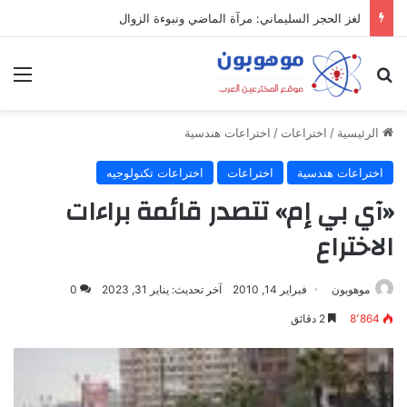
لغز الحجر السليماني: مرآة الماضي ونبوءة الزوال
بحث عن
الق
الرئيسية
/
اختراعات
/
اختراعات هندسية
اختراعات هندسية
اختراعات
اختراعات تكنولوجيه
«آي بي إم» تتصدر قائمة براءات
الاختراع
موهوبون
فبراير 14, 2010
آخر تحديث: يناير 31, 2023
0
8٬864
2 دقائق