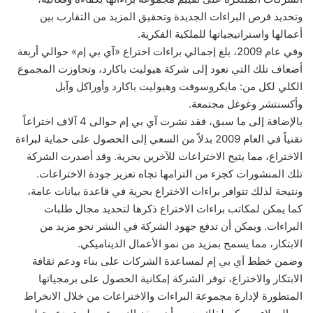
وتحديد فرص البراءات الجديدة وتحقيق المزيد من التقارب بين
أعمالها واستراتيجياتها للملكية الفكرية.
وفي عام 2009، بلغ إجمالي براءات اختراع «آي بي إم» حوالي أربعة
أضعاف تلك التي تعود إلى شركة هيوليت باكارد، وتجاوزت المجموع
الكلي لكل من: مايكروسوفت وهيوليت باكارد وأوراكل وآبل
وأكسنتشر وغوغل مجتمعة.
بالإضافة إلى ما سبق، فقد نشرت آي بي إم حوالى 4 آلاف اختراعاً
تقنياً في العام 2009 بدلاً من السعي إلى الحصول على حماية لبراءة
الاختراع، مما يتيح الاختراعات للآخرين بحرية. وقد أصدرت الشركة
تلك المنشورات كجزء من التزامها تجاه تعزيز جودة الاختراعات.
ونتيجة لذلك تتوافر براءات الاختراع بحرية في قاعدة بيانات عامة،
كما يمكن لمكاتب براءات الاختراع ذكرها لتحديد مجال طلبات
البراءات. ويمكن أن تدفع جهود الشركة في النشر نحو مزيد من
الابتكار، مما يسمح بمزيد من نمو الأعمال الديناميكي.
وضمن خطط آي بي إم لمساعدة الشركات على بناء ودعم ثقافة
الابتكار والاختراع، توفر الشركة إمكانية الحصول على برمجياتها
المتطورة لإدارة مجموعة البراءات والاختراعات من خلال الانخراط