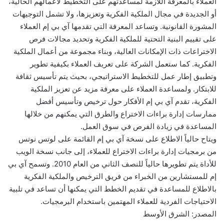
العملاء بالمعرفة اللازمة لمساعدتهم على التخطيط لأعمالهم الحالية،
أو الجديدة في مجال الملكية الفكرية وتعزيزها، ولا تشمل التوجيهات
المشورة القانونية. وتساعد المعرفة التي تقدمها آي بي إم العملاء
على تقييم البنية التحتية للملكية الفكرية وتحديد مجالات فرص
الاختراعات ذات الإمكانات العالية، وبناء مجموعة من أعمال الملكية
الفكرية. كما ستعمل الشركة على تعريف العملاء بكيفية تطوير
وتطبيق إطار عمل للتخطيط الاستراتيجي، بحيث يتم تأسيس ثقافة
للابتكار. ولمساعدة العملاء على معرفة مزيد عن تعزيز الملكية
الفكرية، تقدم آي بي إم الأفكار حول ترخيص وتأسيس أفضل
ممارسات إدارة براءات الاختراع والطرق التي يمكنهم من خلالها
المساعدة في زيادة الفرص في سوق العمل.
ويتاح حالياً الاطلاع على نسخة آي بي إم القائمة على لوتس نوتس
من برمجيات إدارة براءات الاختراع للعملاء، إلى جانب نسخة الويب
للأداة يتم تطويرها حالياً للنصف الثاني من العام 2010. وتسمح آي بي
إم للمستشارين من الخبراء من فريق الترخيص والملكية الفكرية
بالاطلاع للمساعدة في تقديم الخطط التي يمكنها أن تساعد في تلبية
الاحتياجات الفردية للعملاء المهتمين باستخدام البرمجيات.
المصدر: الشرق الأوسط