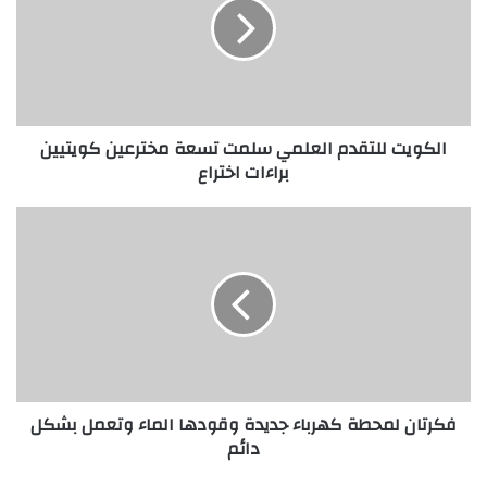
و
ي
ت
ل
ل
ت
الكويت للتقدم العلمي سلمت تسعة مخترعين كويتيين
ق
براءات اختراع
د
م
ا
ف
ل
ك
ع
ر
ل
ت
م
ا
ي
ن
س
ل
ل
م
م
ح
فكرتان لمحطة كهرباء جديدة وقودها الماء وتعمل بشكل
ت
ط
دائم
ت
ة
س
ك