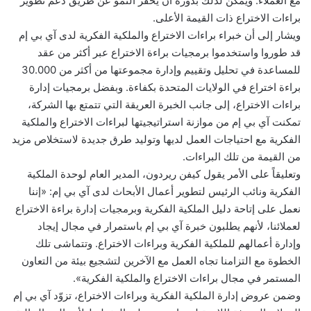
مع العملاء. ويمكن لذلك بدوره أن يحفز النمو عن طريق دعم تطوير
براءات الاختراع ذات القيمة الأعلى.
ويشار إلى أن خبراء براءات الاختراع والملكية الفكرية لدى آي بي إم
قد طوروا واستخدموا برمجيات براءة الاختراع عبر أكثر من عقد
للمساعدة في تحليل وتقييم وإدارة مجموعتها من أكثر من 30.000
براءة اختراع في الولايات المتحدة بكفاءة. وبفضل برمجيات إدارة
براءات الاختراع، إلى جانب الخبرة العريقة التي تتمتع بها الشركة،
تمكنت آي بي إم من موازنة استراتيجيتها لبراءات الاختراع والملكية
الفكرية مع احتياجات العمل لديها وتوليد طرق جديدة لاستخلاص مزيد
من القيمة من تلك البراءات.
وتعليقاً على الأمر يقول كيفن ريردون، المدير العام لوحدة الملكية
الفكرية ونائب الرئيس لتطوير أعمال الأبحاث لدى آي بي إم: «إننا
نعمل على إتاحة دليل الملكية الفكرية وبرمجيات إدارة براءة الاختراع
لعملائنا، لأنهم يطلبون خبرة آي بي إم باستمرار في مجال إيجاد
وإدارة أعمالهم للملكية الفكرية وبراءات الاختراع. وتتماشى تلك
الخطوة مع التزامنا تجاه العمل مع الآخرين لتشجيع بيئة من التعاون
المستمر في مجال براءات الاختراع والملكية الفكرية».
وضمن عروض إدارة الملكية الفكرية وبراءات الاختراع، تزوّد آي بي إم