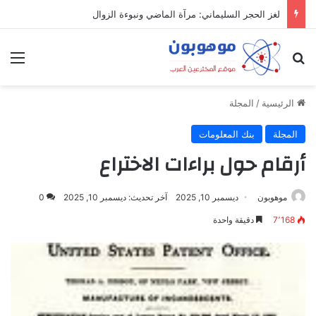
لغز الحجر السليماني: مرآة الماضي ونبوءة الزوال
بحث عن
الق
الرئيسية
/
المجلة
المجلة
بنك المعلومات
أرقام حول براءات الاختراع
موهوبون
ديسمبر 10, 2025
آخر تحديث: ديسمبر 10, 2025
0
7٬168
دقيقة واحدة