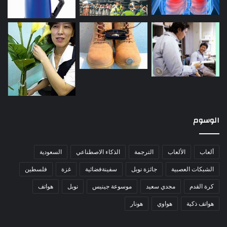
الوسوم
ألعاب
الألعاب
الترجمة
الذكاء الاصطناعي
السعودية
الشبكات العصبية
جائزة نوبل
سفينةفضائية
غزة
فلسطين
كرة القدم
مجدي سعيد
موسوعة جينيس
نوبل
هواتف
هواتف ذكية
هواوي
هونار