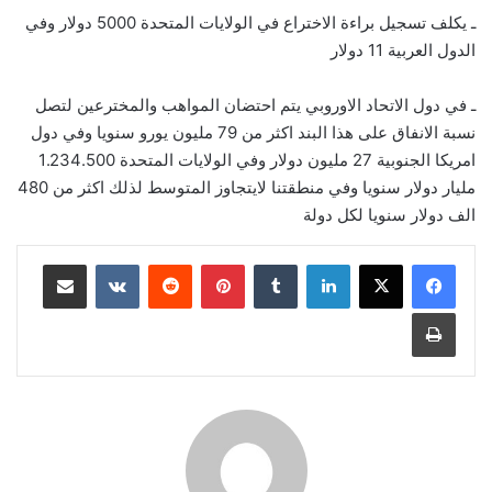
ـ يكلف تسجيل براءة الاختراع في الولايات المتحدة 5000 دولار وفي
الدول العربية 11 دولار
ـ في دول الاتحاد الاوروبي يتم احتضان المواهب والمخترعين لتصل
نسبة الانفاق على هذا البند اكثر من 79 مليون يورو سنويا وفي دول
امريكا الجنوبية 27 مليون دولار وفي الولايات المتحدة 1.234.500
مليار دولار سنويا وفي منطقتنا لايتجاوز المتوسط لذلك اكثر من 480
الف دولار سنويا لكل دولة
لينكدإن
‏Tumblr
بينتيريست
‏Reddit
‏VKontakte
مشاركة عبر البريد
طباعة