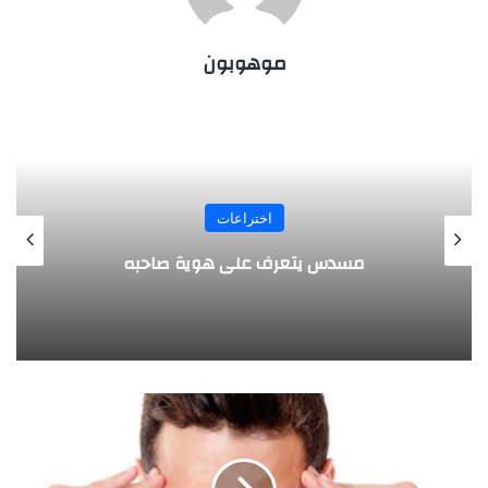
موهوبون
المجلة
طفل مصري يخرج قصاصات الورق من أنفه
وفمه
ا
ل
ع
ز