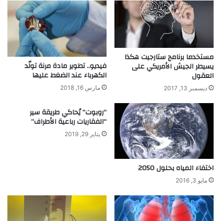
و
ث
ي
م
ك
ن
مستخدما برنامج ستارجيت هكذا
ط
فيديو.. تطوير مادة مرنة تولّد
يسيطر الجيش الأمريكي على
الكهرباء عند الضغط عليها
ي
العقول
ه
مارس 16, 2018
ديسمبر 13, 2017
ا
“روبوت” يُحاكي طريقة سير
“الفقاريات رباعية الأطراف”
يناير 29, 2019
اختفاء المياه بحلول 2050
مايو 3, 2016