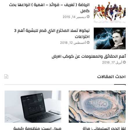
الرياضة ( تعريف – فوائد – اهمية ) انواعها بحث
كامل
ديسمبر 14, 2015
نيكولا تسلا المخترع الذي قدم للبشرية أهم 3
اختراعات
أغسطس 12, 2018
أهم الحقائق والمعلومات عن كوكب الارض
أبريل 17, 2016
احدث المقالات
لغز الحجر السليماني: مرآة
ميدل إيست: منظومة رقمية