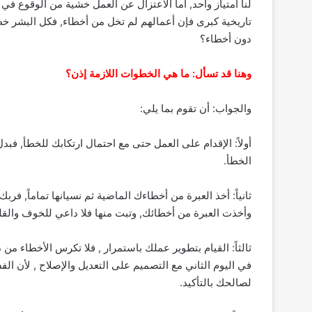
لنا امتياز واحد, أما الاعتزال عن العمل خشية من الوقوع ف
تاريخية كبرى فإن أعمالهم لم تخل من أخطاء, فكل البشر خط
دون أخطاء؟
وهنا قد تسأل: ما هي الخطوات اللازمة إذن؟
والجواب: أن تقوم بما يلي:
أولاً: الإقدام على العمل حتى مع احتمال ارتكابك للخطأ, فبد
الخطأ.
ثانياً: أخذ العبرة من أخطاءك الماضية ثم نسيانها تماماً, 
وأخذت العبرة من أخطائك, وتبت منها فلا داعي للخوف والقل
ثالثاً: القيام بتطوير عملك باستمرار , فلا تكرس الأخطاء من
في اليوم الثاني مع التصميم على التعديل والإصلاح , لأن الف
لصالحك بالتأكيد.