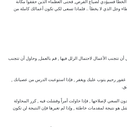
ي الخطأ فسيؤدي لضياع الفرص, فحتى العظماء الذين حققوا مكانة
اء وجل الذي لا يخطأ .. فلماذا تسعى لكي تكون أعمالك كاملة من
ل أن تتجنب الأعمال لاحتمال الزلل فيها , قم بالعمل, وحاول أن تتجنب
فربك غفور رحيم يتوب عليك ويغفر , فإذا استوعبت الدرس من عصيانك ,
ق.
 دون السعي لإصلاحها , فإذا حاولت أمراً وفشلت فيه , كرر المحاولة
شل هو نتيجة لمقدمات خاطئة , وإذا لم تغيرها فإن النتيجة لن تكون