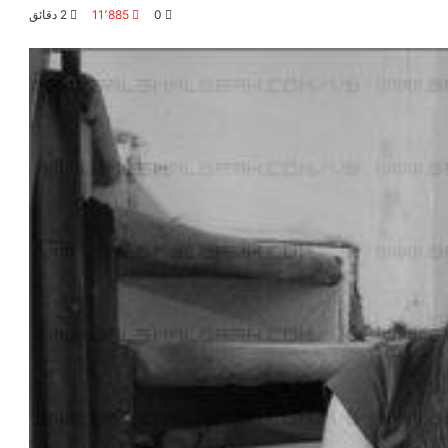
0
11٬885
2 دقائق