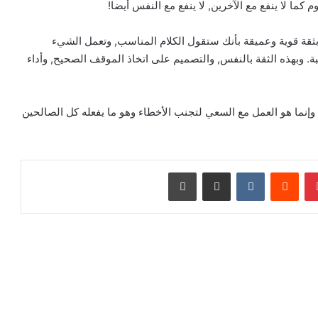
م كما لا ينفع مع الآخرين, لا ينفع مع النفس أيضا!
ل بثقة قوية وعميقة بأنك ستقول الكلام المناسب, وتعمل الشيء
 وبهذه الثقة بالنفس, والتصميم على اتخاذ الموقف الصحيح, وأداء
 وإنما هو العمل مع السعي لتجنب الأخطاء وهو ما يفعله كل الصالحين
بينتيريست
‏Reddit
‏VKontakte
مشاركة عبر البريد
طباعة