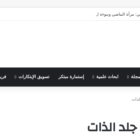
ي: مرآة الماضي ونبوءة الزوال
مجلة
ابحاث علمية
إستمارة مبتكر
تسويق الإبتكارات
فري
لذات
جلد الذات