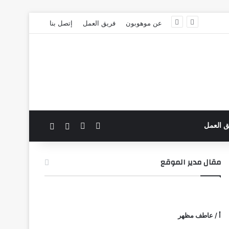
عن موهوبون
فريق العمل
إتصل بنا
‫X
فيسبوك
بحث عن
الوضع المظلم
ق العمل
مقال مدير الموقع
أ / عاطف مظهر