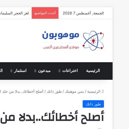
الجمعة, أغسطس 7 2026
أحدث المواضيع
لغز الحجر السليمان
الرئيسية
اختراعات
مبدعون
استثمار
ال
الرئيسية
/
نمي موهبتك
/
طور ذاتك
/
أصلح أخطائك..بدلا من جلد ا
طور ذاتك
أصلح أخطائك..بدلا من 