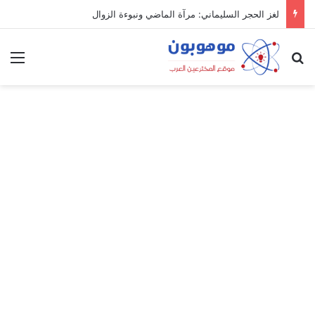
لغز الحجر السليماني: مرآة الماضي ونبوءة الزوال
بحث عن
الق