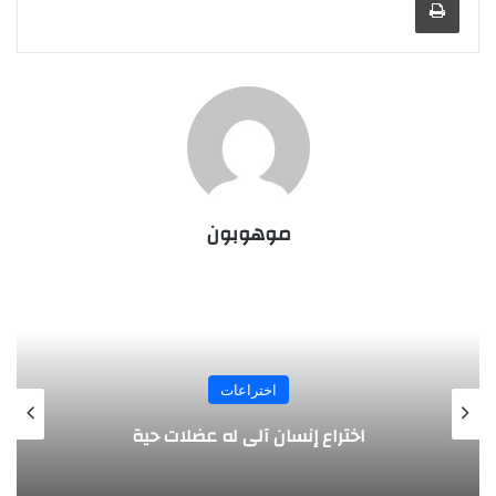
موهوبون
اختراعات
مسدس يتعرف على هوية صاحبه