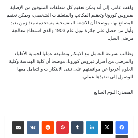
ولفت عامر، إلى أنه يمكن تعقيم كل متعلقات المتوفين من الإصابة
بفيروس كورونا وتعقيم المكاتب والمتعلقات الشخصي، ويمكن تعقيم
المصانع بها، موضحا أن الاشعة البنفسجية مستخدمة منذ زمن بعيد
وأول من حصل على جائزة نوبل عام 1903 والذى استطاع معالجة
مرضى السل.
وطالب بسرعة التعامل مع الابتكار وتطبيقه عمليا لحماية الأطباء
والمرضى من أضرار فيروس كورونا، موضحا أن كلية الهندسة وكلية
العلوم أعربوا عن موافقتهم على تبنى الابتكارات والتعامل معها
للوصول إلى تنفيذها عملي.
المصدر: اليوم السابع
لينكدإن
بينتيريست
مشاركة عبر البريد
طباعة