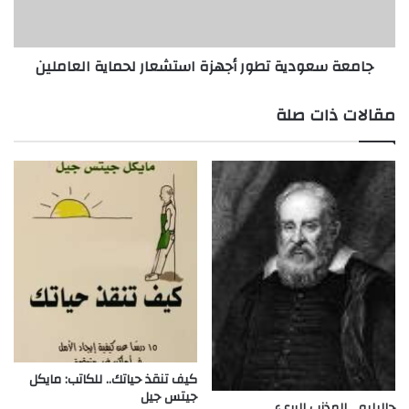
العاملين
جامعة سعودية تطور أجهزة استشعار لحماية العاملين
مقالات ذات صلة
كيف تنقذ حياتك.. للكاتب: مايكل
جيتس جيل
جاليليو… المذنب البريء