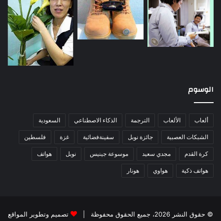
الوسوم
ألعاب
الألعاب
الترجمة
الذكاء الاصطناعي
السعودية
الشبكات العصبية
جائزة نوبل
سفينةفضائية
غزة
فلسطين
كرة القدم
مجدي سعيد
موسوعة جينيس
نوبل
هواتف
هواتف ذكية
هواوي
هونار
© حقوق النشر 2026، جميع الحقوق محفوظة |
تصميم وتطوير المواقع