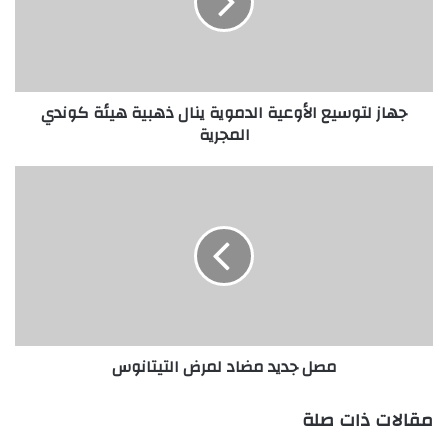
ل
ت
و
س
ي
جهاز لتوسيع الأوعية الدموية ينال ذهبية هيئة كوندي
ع
المجرية
ا
ل
أ
م
و
ص
ع
ل
ي
ج
ة
د
ا
ي
ل
د
د
م
م
ض
مصل جديد مضاد لمرض التيتانوس
و
ا
ي
د
ة
ل
مقالات ذات صلة
ي
م
ن