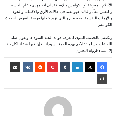
الأحلام المفزعة أو الكوابيس بالإضافة إلى أنه مهدىء عام للجسم
والنفس معاً، و لذلك فهو يفيد في حالات الأرق والاكتئاب والخوف
والأزمات النفسية بوجه عام و التى تزيد خلالها فرصة التعرض لحدوث
الكوابيس.
ونكتفي بالحديث النبوي لمعرفة فوائد الحبة السوداء، ويقول صلى
الله عليه وسلم “عليكم بهذه الحبة السوداء.. فإن فيها شفاء لكل داء
إلا السام))رواه البخاري.
لينكدإن
‏Tumblr
بينتيريست
‏Reddit
‏VKontakte
مشاركة عبر البريد
طباعة