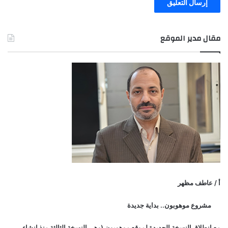
مقال مدير الموقع
أ / عاطف مظهر
مشروع موهوبون.. بداية جديدة
مع انطلاق النسخة الجديدة لموقع موهوبون (وهي النسخة الثالثة منذ انشاء