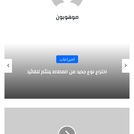
موهوبون
اختراعات
روبوت جديد لاستكشاف أعماق البحار
ج
ه
ا
ز