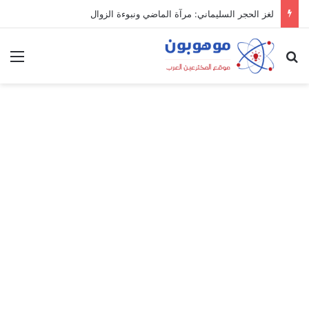
لغز الحجر السليماني: مرآة الماضي ونبوءة الزوال
بحث عن
الق