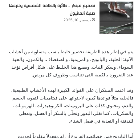
تصميم مبتكر .. طائرة بالطاقة الشمسية يخترعها
طلبة ألمانيون
ديسمبر 10, 2025
يتم في إطار هذه الطريقة تحضير خليط بنسب متساوية من أعشاب
الآتية: الحلبة، والبابونج، والمريمية، والصفصاف، والكمون، والحبة
السوداء، وسكر النبات. ويصنع هذا الخليط على شكل أقراص تؤخذ
عند الضرورة بالكمية التى تتناسب وظروف كل مريض.
وقد اعتمد المبتكران على الفوائد الكبيرة لهذه الأعشاب الطبيعية،
فالحلبة مثلاً فوائدها كبيرة لاحتوائها على فيتامينات لتقوية الجسم
والدم، وتحتوي كذلك على البروتينات، الكربوهيدرات، الهرمونات،
والسكريات، كما تغلى البذور وتحلّى بالسكر أو العسل، وتعطى
للتدفئة أو التغذية في فصل الشتاء.
أما البابونج فمن خصائصه الفريدة أن له مفعولاً مقاوماً لحدوث