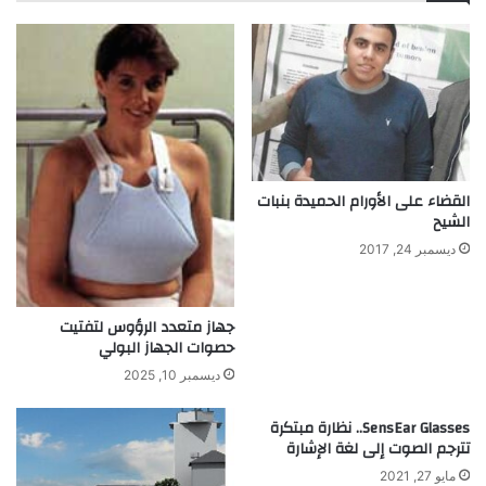
ر
ا
ض
ل
ا
ذ
ل
ه
ت
ب
ي
ي
ت
ة
ا
ه
ن
القضاء على الأورام الحميدة بنبات
ي
و
الشيح
ئ
س
ة
ديسمبر 24, 2017
ك
و
ن
جهاز متعدد الرؤوس لتفتيت
د
حصوات الجهاز البولي
ي
ديسمبر 10, 2025
ا
ل
SensEar Glasses.. نظارة مبتكرة
م
تترجم الصوت إلى لغة الإشارة
ج
مايو 27, 2021
ر