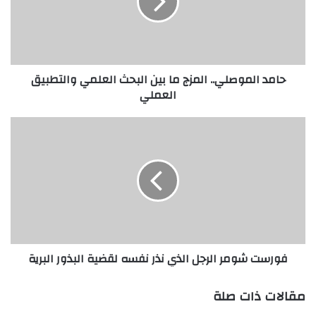
بين
البحث
العلمي
والتطبيق
العملي
حامد الموصلي.. المزج ما بين البحث العلمي والتطبيق
العملي
فورست
شومر
الرجل
الذي
نذر
نفسه
لقضية
البذور
البرية
فورست شومر الرجل الذي نذر نفسه لقضية البذور البرية
مقالات ذات صلة