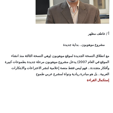
أ / عاطف مظهر
مشروع موهوبون.. بداية جديدة
مع انطلاق النسخة الجديدة لموقع موهوبون (وهي النسخة الثالثة منذ انشاء
الموقع في العام 2007) يدخل مشروع موهوبون مرحلة جديدة بطموحات كبيرة
وأفكار متجددة… فهو ليس فقط منصة إعلامية لنشر الاختراعات والابتكارات
العربية.. بل هو مبادرة ريادية ونواة لمشرع عربي طموح
إستكمال القراءة