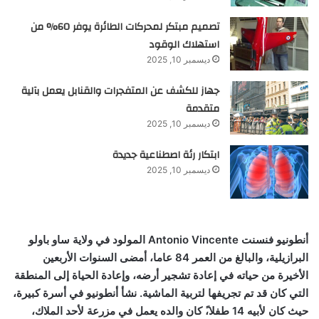
تصميم مبتكر لمحركات الطائرة يوفر 60% من
استهلاك الوقود
ديسمبر 10, 2025
جهاز للكشف عن المتفجرات والقنابل يعمل بآلية
متقدمة
ديسمبر 10, 2025
ابتكار رئة اصطناعية جديدة
ديسمبر 10, 2025
أنطونيو فنسنت
Antonio Vincente
المولود في ولاية ساو باولو
البرازيلية، والبالغ من العمر 84 عاما، أمضى السنوات الأربعين
الأخيرة من حياته في إعادة تشجير أرضه، وإعادة الحياة إلى المنطقة
التي كان قد تم تجريفها لتربية الماشية. نشأ أنطونيو في أسرة كبيرة،
حيث كان لأبيه 14 طفلا،ً كان والده يعمل في مزرعة لأحد الملاك،