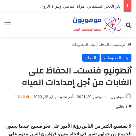
لغز الحجر السليماني: مرآة الماضي ونبوءة الزوال
بحث عن
الق
الرئيسية
/
المجلة
/
بنك المعلومات
بنك المعلومات
المجلة
أنطونيو فنست.. الحفاظ على
الغابات من أجل إمدادات المياه
موهوبون
نوفمبر 20, 2021
آخر تحديث: يناير 28, 2023
1٬046
3 دقائق
لا يستطيع الكثير من الناس رؤية الأمور على نحو صحيح عندما يجدون
الجموع من حولهم تسير في اتجاه معين، فيؤثرون السير معهم على