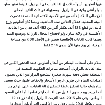
فيها أنطونيو، أسوأ حالات إزالة الغابات في البرازيل، فبينما تعتبر ساو
باولو أغنى ولاية في البرازيل، ومسؤولة عن ثلث الناتج المحلي
الإجمالي للبلاد، إلا أنه مع نمو الأهمية الاقتصادية للمنطقة تدمرت
البيئة المحلية. فخلال الثلاثين سنة الماضية، وبينما كان أنطونيو يزرع
غابته، تم قطع 183 ألف هكتار أكثر من 452 ألف فدان من الغابات
الأطلسية في ولاية ساو باولو لإفساح المجال للزراعة وتوسيع المدن.
وبينما كانت الغابات الأطلسية تغطي في الأصل 69 ٪ من مساحة
الولاية، لم يبق منها الآن سوى 14 ٪ فقط.
سلام على أصحاب البصائر من أمثال أنطونيو، فبعد التدهور الكبير في
بيئة الغابات بالبرازيل، أصبحت مبادرات الحكومة المحلية في
المنطقة تعطي دفعة شهرية صغيرة لتشجيع المزارعين الذين يحمون
إمدادات المياه عن طريق غرس الأشجار والحفاظ عليها، حيث تسعى
ساو باولو حاليا لتحقيق خطة لتصفير إزالة الغابات، على الرغم من
أنه لم يعد يوجد سوى القليل من الغابات ليتم قطعها، أما على الصعيد
الوطني، وفي عام 2015، فقد التزمت البرازيل بإعادة زراعة 12
مليون هكتار 29.6 مليون فدان من الأراضي التي أزيلت أشجارها