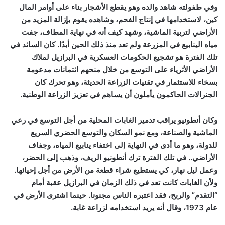
وفي طفولته شاهد والده وهو يقطع الأشجار بناء على أوامر المال
كين، لاستخدامها في إنتاج الفحم، وشاهده يقوم بإزالة المزيد من
الأراضي لتربية الماشية، وشهد كيف أنه في نهاية المطاف، جفت
مياه الينابيع في المزرعة ولم تعد منذ ذلك الحين أبدًا. كان السائد في
تلك الفترة هو تشجيع الحكومات العسكرية في البرازيل لملاك
الأراضي الأثرياء على التوسع من خلال منحهم ائتمانات مدعومة
بسخاء للاستثمار في تقنيات الزراعة الحديثة، وهو تحرك كان
الجنرالات الحاكمون يأملون أن يساهم في تعزيز الزراعة الوطنية.
وكان أنطونيو يراقب تدمير الغابات المحلية من أجل التوسع في رعي
الماشية والصناعة، ومع نمو السكان والتوسع الحضري السريع
للدولة، وهو ما أدى في النهاية إلى اختفاء ينابيع المياه، وجفاف
الأراضي.. في تلك الفترة ترك أنطونيو الريف، وذهب إلى الحضر،
وعمل ليل نهار، كي يستطيع شراء قطعة من الأرض من أجل إحيائها.
ولأن الغابات كانت تعد في ذلك الزمان في البرازيل عقبة أمام
“التقدم” والربح، فقد اعتبره الناس مجنونا. حينما اشترى الأرض في
عام 1973، وقال أنه يريد استخدامه لزراعة غابة.