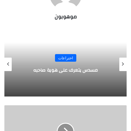
موهوبون
المجلة
طفل مصري يخرج قصاصات الورق من أنفه
وفمه
حامد
الموصلي..
المزج
ما