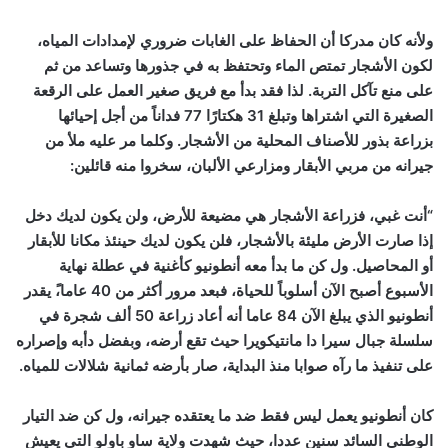
ولأنه كان مدركا أن الحفاظ على الغابات ضروري لإمدادات المياه،
لكون الأشجار تمتص الماء وتحتفظ به في جذورها وتساعد من ثم
على منع تآكل التربة. لذا فقد بدأ مع فريق صغير العمل على الرقعة
الصغيرة التي اشتراها وتبلغ 31 هكتارًا 77 فداناً من أجل إحيائها
بزراعة بذور للأصناف المحلية من الأشجار. وكلما مر عليه ملأ من
جيرانه من مربي الأبقار ومزارعي الألبان، سخروا منه قائلين:
“أنت غبي، فزراعة الأشجار هي مضيعة للأرض، ولن يكون لديك دخل
إذا صارت الأرض مليئة بالأشجار، فلن يكون لديك حينئذ مكانا للأبقار
أو المحاصيل. ول كن ما بدأ معه أنطونيو كأغنية في عطلة نهاية
الأسبوع أصبح الآن أسلوباً للحياة، فبعد مرور أكثر من 40 عاما،ً يقدر
أنطونيو الذي يبلغ الآن 84 عاما أنه أعاد زراعة 50 ألف شجرة في
سلسلة جبال سيرا دا مانتيكويرا حيث تقع أرضه، وبفضل دأبه وإصراره
على تنفيذ ما رآه صوابا منذ البداية، صار بأرضه ثمانية شلالات للمياه.
كان أنطونيو يعمل ليس فقط ضد ما يعتقده جيرانه، ول كن ضد التيار
الوطني السائد سنين عددا، حيث شهدت ولاية ساو باولو التي يعيش