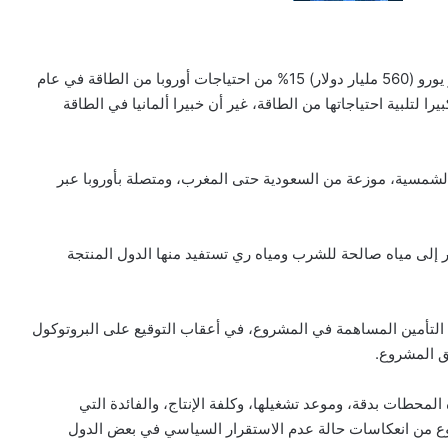
ومن المتوقع أن يغطي المشروع الذي تبلغ تكلفته 400 مليار يورو (560 مليار دولار) 15% من احتياجات أوروبا من الطاقة في عام
را لتلبية احتياجاتها من الطاقة، غير أن خبيرا ألمانيا في الطاقة
شمسية، موزعة من السعودية حتى المغرب، ومتصلة بأوروبا عبر
إلى مياه صالحة للشرب ومياه ري تستفيد منها الدول المنتجة
التأمين المساهمة في المشروع، في أعقاب التوقيع على البروتوكول
يق المشروع.
لمحطات بدقة، وموعد تشغيلها، وكلفة الإنتاج، والفائدة التي
مشروع من انعكاسات حالة عدم الاستقرار السياسي في بعض الدول