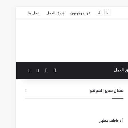
عن موهوبون
فريق العمل
إتصل بنا
‫X
فيسبوك
بحث عن
الوضع المظلم
ق العمل
مقال مدير الموقع
أ / عاطف مظهر