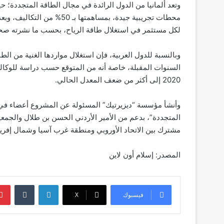
وتعد ألمانيا من الدول الرائدة في مجال الطاقة المتجددة؛
محطات تجريبية جيدة، بمساهمت
لكل مستثمر في استغلال طاقة الرياح، بحسب ما نشرته صحيف
وبالنسبة للدول العربية، فإن استغلال مواردها الغنية من ا
السنوات المقبلة، خاصة أنه من المتوقع حسب دراسة للوكالة 
2020 إلى أكثر من ضعف المعدل الحالي.
وأنشأ مؤسسة “ديزيرتيك” المسئولة عن المشروع أعضاء في 
المتجددة”، بدعم من الأمير الأردني الحسن بن طلال والجمعية
مشترك بين الاتحاد الأوروبي ومنطقة غرب آسيا وشمال إفريق
المصدر: إسلام أون لاين
لينكدإن
‏Tumblr
فيسبوك
‫X