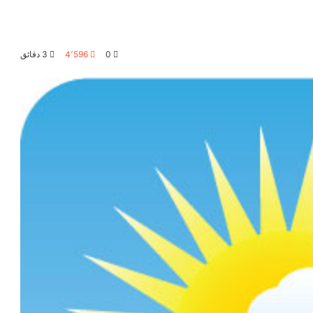
0
4٬596
3 دقائق