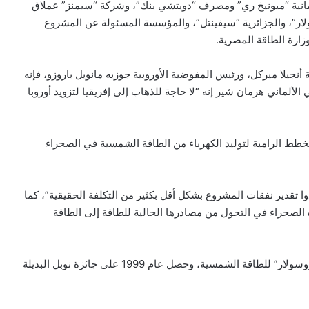
الألمانية “ميونيخ ري” ومصرف “دويتشي بنك”، وشركة “سيمنز” عملاق
ولار”، والجزائرية “سيفينتل”، والمؤسسة المسئولة عن المشروع
زارة الطاقة المصرية.
أنجيلا ميركل، ورئيس المفوضية الأوروبية جوزيه مانويل باروزو، فإنه
الألماني هرمان شير إنه “لا حاجة للذهاب إلى إفريقيا لتزويد أوروبا
خطط الرامية لتوليد الكهرباء من الطاقة الشمسية في الصحراء
 تقدير نفقات المشروع بشكل أقل بكثير من التكلفة الحقيقية”، كما
الصحراء في التحول من مصادرها الحالية للطاقة إلى الطاقة
ويرأس شير المنتدى الدولي للطاقات المتجددة وشركة “يوروسولار” للطاقة الشمسية، وحصل عام 1999 على جائزة نوبل البديلة