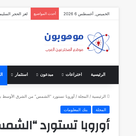
الخميس, أغسطس 6 2026
أحدث المواضيع
لغز الحجر السليم
الرئيسية
اختراعات
مبدعون
استثمار
ال
الرئيسية
/
المجلة
/
أوروبا تستورد “الشمس” من الشرق الأوسط بـ400 مليار يورو
المجلة
بنك المعلومات
أوروبا تستورد “الشم