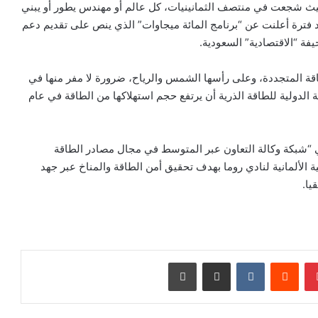
 حيث شجعت في منتصف الثمانينيات، كل عالم أو مهندس يطور أو يبني
ها بـ 50% من التكاليف، وبعد فترة أعلنت عن “برنامج المائة ميجاوات” الذي ينص على تقديم دعم
ة “الاقتصادية” السعودية.
لطاقة المتجددة، وعلى رأسها الشمس والرياح، ضرورة لا مفر منها في
الدولية للطاقة الذرية أن يرتفع حجم استهلاكها من الطاقة في عام
“شبكة وكالة التعاون عبر المتوسط في مجال مصادر الطاقة
 الألمانية لنادي روما بهدف تحقيق أمن الطاقة والمناخ عبر جهد
يا.
بينتيريست
‏Reddit
‏VKontakte
مشاركة عبر البريد
طباعة