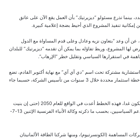
 بينما تذرع مسئولو “ديزيرتيك” بأن العمل يقع الآن على عاتق
إمكانية تنفيذ المشروع الذي أحيط بضجة إعلامية كبيرة.
عن أن وعد “بتعاون نزيه وعادل وعلى قدم المساواة مع الدول
ض لها المشروع، وربط تفاؤله بما يمكن أن تقدمه “ديزيرتيك” للبلدان
ساهمة في استقرارها السياسي وتقليل خطر “الإرهاب”.
شارية مشتركة تحت اسم “دي آي آي” مع نهاية أكتوبر القادم، تضع
المعالم الرئيسية للمشروع والبحث عن طرق تمويله وتقديم خطة استثمار محددة خلال 3 سنوات من تأسيس الشركة، حسبما جاء
لكن إن كان هذا المشروع العملاق سيرى النور فإن ذلك لن يكون غدا، فهذه الخطط أعدت في الواقع للعام 2050 (حتى إن بنيت
منشآت قبل ذلك)، ومسألة التمويل لم تسوَ بعد، وستحتاج لدعم السياسيين، بحسب ما ذكرته وكالة الأنباء الفرنسية الإثنين 13-7-
ركات المساهمة (الكونسرتيوم)، ومنها شركتا الطاقة الألمانيتان