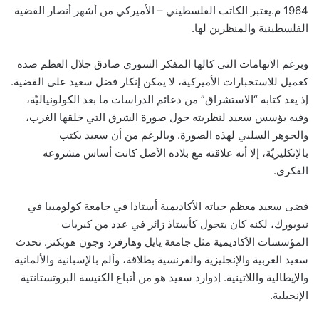
1964 م.يعتبر الكاتب الفلسطيني – الأميركي من أشهر أنصار القضية
الفلسطينية والمنظرين لها.
وبرغم الاتهامات التي كالها المفكر السوري صادق جلال العظم ضده
كعميل للاستخبارات الأميركية، لا يمكن إنكار فضل سعيد على القضية.
إذ يعد كتابه “الاستشراق” من دعائم الدراسات ما بعد الكولونياليّة،
وفيه يؤسس سعيد لنظريته حول صورة الشرق التي خلقها الغرب،
والجوهر السلبي لهذه الصورة. وبالرغم من أن سعيد يكتب
بالإنكليزيّة، إلا أنه علاقته مع بلاده الأصل كانت أساس مشروعه
الفكري.
قضى سعيد معظم حياته الأكاديمية أستاذا في جامعة كولومبيا في
نيويورك، لكنه كان يتجول كأستاذ زائر في عدد من كبريات
المؤسسات الأكاديمية مثل جامعة يايل وهارفرد وجون هوبكنز. تحدث
سعيد العربية والإنجليزية والفرنسية بطلاقة، وألم بالإسبانية والألمانية
والإيطالية واللاتينية. إدوارد سعيد هو من أتباع الكنيسة البروتستانتية
الإنجيلية.