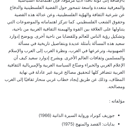
بالإضافة إلى كونه ناقدًا أدبيًا مرموقًا، فإن اهتماماته السياسية
والمعرفية متعددة واسعة تتمحور حول القضية الفلسطينية والدفاع
عن شرعية الثقافة والهوّية الفلسطينية، وعن عدالة هذه القضية
وحقوق الشعب الفلسطيني. كما تتركز اهتماماته والموضوعات التي
يتناولها على العلاقة بين القوة والهيمنة الثقافية الغربية من ناحية،
وتشكيل رؤية الناس للعالم وللقضايا من ناحية أخرى. ويوضح إدوارد
سعيد هذه المسألة بأمثلة عديدة وبتفاصيل تاريخية في مسألة
الصهيونية، وترعرعها في الغرب، ونظرة الغرب إلى العرب والإسلام
والمسلمين وثقافات العالم الأخرى. ويشرح إدوارد سعيد كيف أن
الإعلام الغربي والخبراء وصنّاع السياسة الغربية والإمبريالية الثقافية
الغربية تتضافر كلها لتحقيق مصالح غربية غير عادلة في نهاية
المطاف، وذلك عن طريق إيجاد خطاب غربي منحاز ثقافيًا إلى الغرب
ومصالحه.
مؤلفاته :
جوزيف كونراد ورواية السيرة الذاتية (1966)
بدايات: القصد والمنهج (1975)