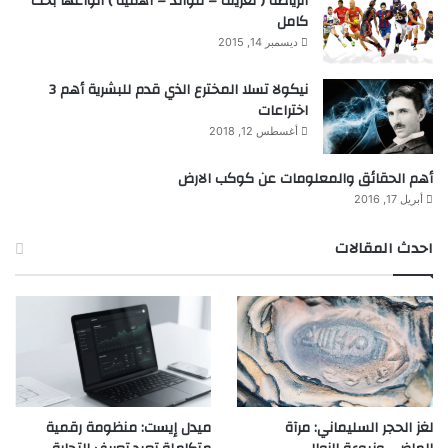
الرياضة ( تعريف – فوائد – اهمية ) انواعها بحث
كامل
ديسمبر 14, 2015
نيكولا تسلا المخترع الذي قدم للبشرية أهم 3
اختراعات
أغسطس 12, 2018
أهم الحقائق والمعلومات عن كوكب الارض
أبريل 17, 2016
احدث المقالات
لغز الحجر السليماني: مرآة
ميدل إيست: منظومة رقمية