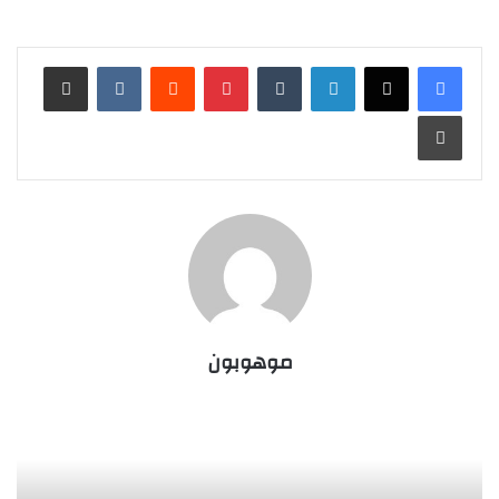
لينكدإن
‏Tumblr
بينتيريست
‏Reddit
‏VKontakte
مشاركة عبر البريد
طباعة
موهوبون