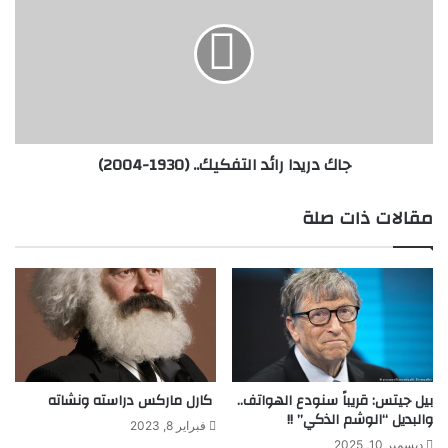
ا
ك
ر
د
ي
ر
ا
ي
ل
د
ح
ا
ا
ر
جاك دريدا رائد التفكيك.. (1930-2004)
ل
ا
م
ئ
(
د
مقالات ذات صلة
1
ا
9
ل
1
ت
3
ف
-
ك
1
ي
9
ك
6
.
0
.
بيل جيتس: قريباً سنودع الهواتف..
كارل ماركس دراسته ونشاته
)
والبديل “الوشم الذكي” !!
(
فبراير 8, 2023
1
ديسمبر 10, 2025