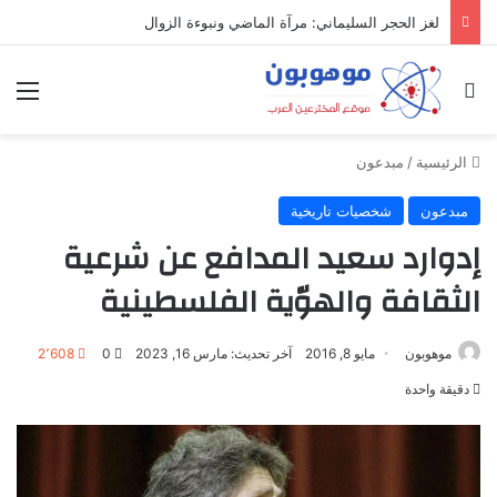
لغز الحجر السليماني: مرآة الماضي ونبوءة الزوال
بحث عن
الق
الرئيسية
/
مبدعون
مبدعون
شخصيات تاريخية
إدوارد سعيد المدافع عن شرعية
الثقافة والهوّية الفلسطينية
موهوبون
مايو 8, 2016
آخر تحديث: مارس 16, 2023
0
2٬608
دقيقة واحدة