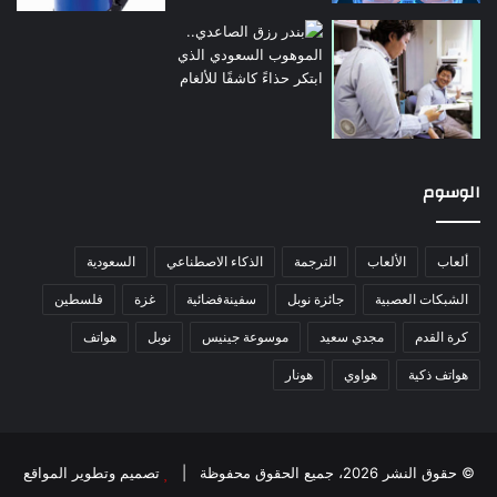
الوسوم
ألعاب
الألعاب
الترجمة
الذكاء الاصطناعي
السعودية
الشبكات العصبية
جائزة نوبل
سفينةفضائية
غزة
فلسطين
كرة القدم
مجدي سعيد
موسوعة جينيس
نوبل
هواتف
هواتف ذكية
هواوي
هونار
© حقوق النشر 2026، جميع الحقوق محفوظة |
تصميم وتطوير المواقع