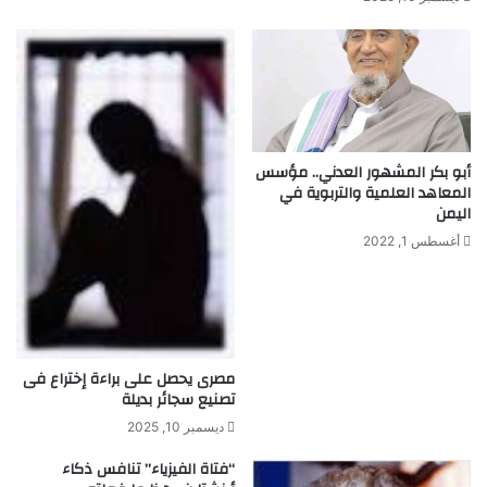
9
3
0
-
2
0
0
أبو بكر المشهور العدني.. مؤسس
4
المعاهد العلمية والتربوية في
)
اليمن
أغسطس 1, 2022
مصرى يحصل على براءة إختراع فى
تصنيع سجائر بديلة
ديسمبر 10, 2025
“فتاة الفيزياء” تنافس ذكاء