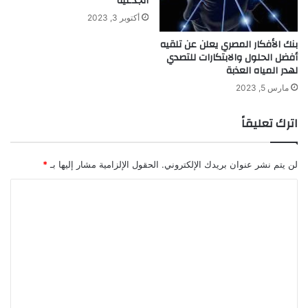
الجذعية
و
ى
ي
م
أكتوبر 3, 2023
ت
ي
بنك الأفكار المصري يعلن عن تلقيه
ح
ا
أفضل الحلول والابتكارات للتصدي
ر
ه
لهدر المياه العذبة
ك
ص
مارس 5, 2023
ا
ل
اترك تعليقاً
ح
ة
ل
ل
لن يتم نشر عنوان بريدك الإلكتروني.
الحقول الإلزامية مشار إليها بـ
*
ش
ا
ر
ب
ل
ت
ع
ل
ي