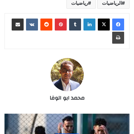
الرياضيات
رياضيات
لينكدإن
‏Tumblr
بينتيريست
‏Reddit
‏VKontakte
مشاركة عبر البريد
طباعة
محمد ابو الوفا