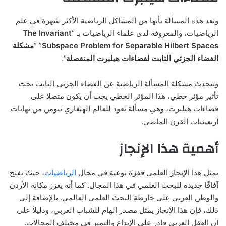
وتعد هذه المسألة بأنها من المشاكل الرياضية الأكثر شهرة في علم
الرياضيات، والمعروفة لدى علماء الرياضيات بـ “
The Invariant
Subspace Problem for Separable Hilbert Spaces
” “
مشكلة
الفضاء الجزئي الثابت لفضاءات هيلبرت المنفصلة
“.
وتتحدث مشكلة المسألة الرياضية عن الفضاء الجزئي الثابت تحت
تأثير مؤثر خطي، هذا المؤثر الخطي يجب أن يكون متصلا على
فضاءات هيلبرت، وهي مسألة تعود للعالم الهنغاري نيومن من نهايات
أربعينيات القرن الماضي.
أهمية هذا الإنجاز
يمثل هذا الإنجاز العلمي قفزة نوعية في مجال
الرياضيات
، حيث يفتح
آفاقًا جديدة للبحث العلمي في هذا المجال. كما أنه يعزز مكانة الأردن
والوطن العربي على خارطة البحث العلمي العالمي. بالإضافة إلى
ذلك، فإن هذا الإنجاز يمثل مصدر إلهام للشباب العربي، ودليلاً على
أن العقل العربي قادر على الإبداع والتميز في مختلف المجالات.