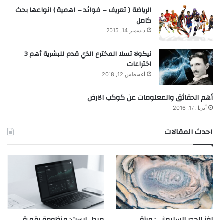
الرياضة ( تعريف – فوائد – اهمية ) انواعها بحث
كامل
ديسمبر 14, 2015
نيكولا تسلا المخترع الذي قدم للبشرية أهم 3
اختراعات
أغسطس 12, 2018
أهم الحقائق والمعلومات عن كوكب الارض
أبريل 17, 2016
احدث المقالات
لغز الحجر السليماني: مرآة
ميدل إيست: منظومة رقمية