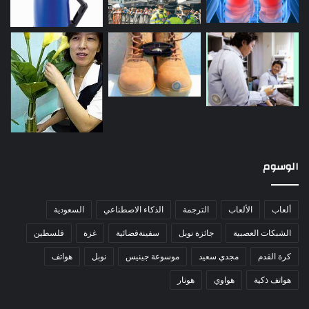
الوسوم
ألعاب
الألعاب
الترجمة
الذكاء الاصطناعي
السعودية
الشبكات العصبية
جائزة نوبل
سفينةفضائية
غزة
فلسطين
كرة القدم
مجدي سعيد
موسوعة جينيس
نوبل
هواتف
هواتف ذكية
هواوي
هونار