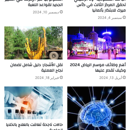
ل
و
تحقق المركز الثالث في كأس
الجديد لقواعد اللعبة
ت
ميرك للابتكار بألمانيا
ي
ديسمبر 10, 2024
ق
ل
سبتمبر 4, 2024
ط
م
و
ي
ن
ا
ص
ه
و
ا
ر
ل
ة
ب
أهم وظائف موسم الرياض 2024
نقل الأشجار: دليل شامل لضمان
ل
ح
وكيف تقدم عليها
نجاح العملية
ل
ر
إ
ا
أبريل 13, 2024
فبراير 18, 2024
ل
ل
ك
م
ت
ا
ر
ل
و
ح
ن
ة
و
إ
حالات ناجحة تعافت بالعلاج بالخلايا
ه
ل