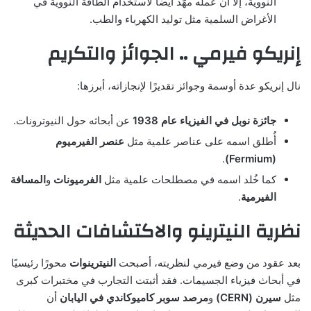
النووية، إلا أن عمله مهّد أيضًا لاستخدام الطاقة النووية في
الأغراض السلمية مثل توليد الكهرباء والطب.
إنريكو فيرمي .. الجوائز والتكريم
نال إنريكو عدة أوسمة وجوائز تقديرًا لإنجازاته، أبرزها:
جائزة نوبل في الفيزياء عام 1938
عن أبحاثه حول النيوترونات.
أُطلق اسمه على عناصر علمية مثل
عنصر الفيرميوم
.
(Fermium)
كما خُلد اسمه في مصطلحات علمية مثل
الفرميونات
و
المسافة
الفيرمية
.
نظرية النيترينو والاكتشافات الحديثة
بعد عقود من وضع فيرمي لنظريته، أصبحت
النيترينوات
محورًا رئيسيًا
في أبحاث فيزياء الجسيمات. فقد أثبتت التجارب في مختبرات كبرى
مثل
سيرن (CERN)
و
مرصد سوبر كاميوكاندي في اليابان
أن