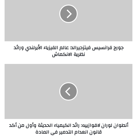
ر
ج
ف
ر
ا
ن
س
جورج فرانسيس فيتزجيرالد: عالم الفيزياء الأيرلندي ورائد
ي
نظرية الانكماش
س
ف
ي
أ
ت
ن
ز
ط
ج
و
ي
ا
ر
ن
ا
ل
ل
و
د
ر
أنطوان لوران لافوازييه: رائد الكيمياء الحديثة وأول من أكد
:
ا
قانون انعدام التدمير في المادة
ع
ن