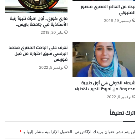
ا
ا
نبذة عن العالم المصري منصور
ئ
المتبولي
ل
ماري كوري.. أول امرأة تتبوأ رتبة
د
ح
ديسمبر 19, 2016
الأستاذية في جامعة باريس..
ن
د
ظ
ي
يناير 20, 2018
ر
ث
ي
ة
تعرف على الباحث المصري محمد
ة
و
البرلسي سبق اختياره من قبل
ا
أ
فوربس
ل
و
نوفمبر 5, 2022
ا
ل
ن
م
شيماء الخولي هي أول طبيبة
ك
ن
مدعومة من امريكا لتدريب الاطباء
م
أ
ا
ك
نوفمبر 6, 2022
ش
د
ق
اترك تعليقاً
ا
ن
و
لن يتم نشر عنوان بريدك الإلكتروني.
الحقول الإلزامية مشار إليها بـ
*
ن