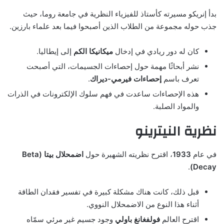
بدأ إنريكو مسيرته كأستاذ للفيزياء النظرية في جامعة روما، حيث
جذب حوله مجموعة من الطلاب الذين أصبحوا فيما بعد علماء بارزين.
كان له دور ريادي في إدخال
ميكانيكا الكم
إلى إيطاليا.
نشر أبحاثًا مهمة حول إحصاءات الجسيمات، التي أصبحت
تعرف باسم
إحصاءات فيرمي-ديراك
.
هذه الإحصاءات ساعدت في فهم سلوك الإلكترونات في الذرات
والمواد الصلبة.
نظرية النيترينو
في عام
1933
، اقترح نظريته الشهيرة حول
اضمحلال بيتا (Beta
.
Decay)
قبل ذلك، كانت هناك مشكلة كبيرة في تفسير فقدان الطاقة
أثناء هذا النوع من الاضمحلال النووي.
اقترح العالم
فولفغانغ باولي
وجود جسيم غير مرئي سمّاه