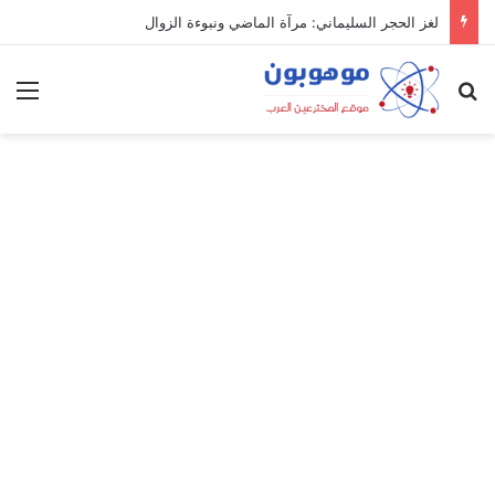
لغز الحجر السليماني: مرآة الماضي ونبوءة الزوال
بحث عن
الق