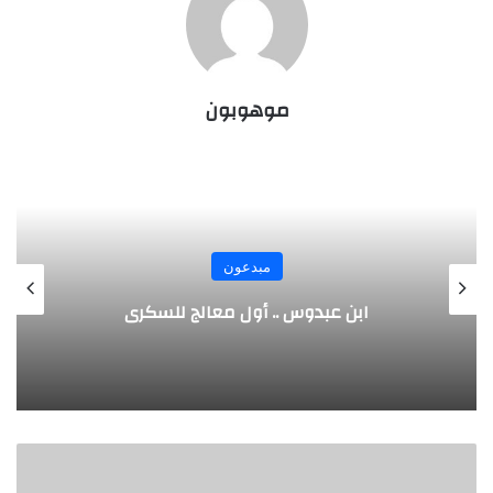
موهوبون
مبدعون
الألماني بنز مخترع السيارة الحديثة
ج
و