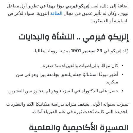
إضافةً إلى ذلك، لعب
إنريكو فيرمي
دورًا مهمًا في تطوير أول مفاعل
نووي، وكان له تأثير عميق في مجال
الطاقة
النووية، سواء للأغراض
السلمية أو العسكرية.
إنريكو فيرمي .. النشأة والبدايات
وُلد إنريكو في
29 سبتمبر 1901
بمدينة روما، إيطاليا.
كان مولعًا بالرياضيات والفيزياء منذ صغره.
أظهر نبوغًا استثنائيًا جعله يلتحق بجامعة بيزا وهو في سن
مبكرة.
حصل على الدكتوراه في الفيزياء وهو لم يتجاوز سن العشرين.
تميزت سنواته الأولى بشغف متزايد بدراسة ميكانيكا الكم والنظريات
الجديدة التي كانت تُحدث ثورة في علم الفيزياء آنذاك.
المسيرة الأكاديمية والعلمية