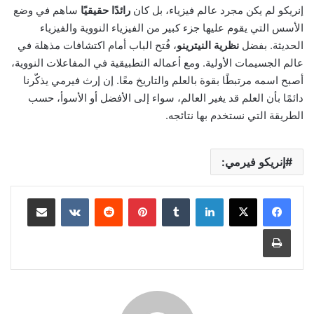
إنريكو لم يكن مجرد عالم فيزياء، بل كان
رائدًا حقيقيًا
ساهم في وضع
الأسس التي يقوم عليها جزء كبير من الفيزياء النووية والفيزياء
الحديثة. بفضل
نظرية النيترينو
، فُتح الباب أمام اكتشافات مذهلة في
عالم الجسيمات الأولية. ومع أعماله التطبيقية في المفاعلات النووية،
أصبح اسمه مرتبطًا بقوة بالعلم والتاريخ معًا. إن إرث فيرمي يذكّرنا
دائمًا بأن العلم قد يغير العالم، سواء إلى الأفضل أو الأسوأ، حسب
الطريقة التي نستخدم بها نتائجه.
إنريكو فيرمي:
لينكدإن
‏Tumblr
بينتيريست
‏Reddit
‏VKontakte
مشاركة عبر البريد
طباعة