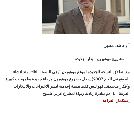
أ / عاطف مظهر
مشروع موهوبون.. بداية جديدة
مع انطلاق النسخة الجديدة لموقع موهوبون (وهي النسخة الثالثة منذ انشاء
الموقع في العام 2007) يدخل مشروع موهوبون مرحلة جديدة بطموحات كبيرة
وأفكار متجددة… فهو ليس فقط منصة إعلامية لنشر الاختراعات والابتكارات
العربية.. بل هو مبادرة ريادية ونواة لمشرع عربي طموح
إستكمال القراءة