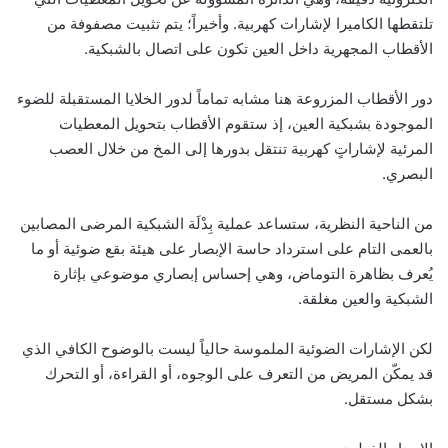
تلتقطها الكاميرا لإشارات كهربية. وأخيراً؛ يتم تثبيت مصفوفة من
الأقطاب المجهرية داخل العين تكون على اتصال بالشبكية.
دور الأقطاب المزروعة هنا مشابه تماماً لدور الخلايا المستقبلة للضوء
الموجودة بشبكية العين، إذ ستقوم الأقطاب بتحويل المعطيات
المرئية لإشاراتٍ كهربية تنتقل بدورها إلى المخ من خلال العصب
البصري.
من الناحية النظرية، ستساعد عملية بِدْلَة الشبكية المرضى المصابين
بالعمى التام على استرداد حاسة الإبصار على هيئة بقع ضوئية أو ما
يُعرف بظاهرة التوماض، وهي إحساس إبصاري موضوعي بإثارة
الشبكية والعين مغلقة.
لكن الإشارات الضوئية الملموسة حالياً ليست بالوضوح الكافي الذي
قد يمكّن المريض من التعرف على الوجوه، أو القراءة، أو التحرك
بشكل مستقل.