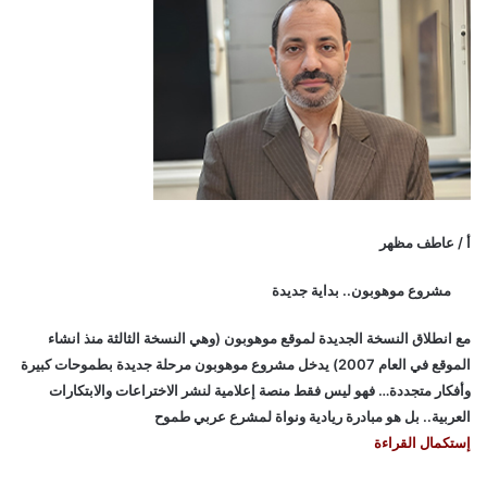
أ / عاطف مظهر
مشروع موهوبون.. بداية جديدة
مع انطلاق النسخة الجديدة لموقع موهوبون (وهي النسخة الثالثة منذ انشاء
الموقع في العام 2007) يدخل مشروع موهوبون مرحلة جديدة بطموحات كبيرة
وأفكار متجددة… فهو ليس فقط منصة إعلامية لنشر الاختراعات والابتكارات
العربية.. بل هو مبادرة ريادية ونواة لمشرع عربي طموح
إستكمال القراءة