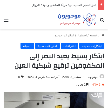
لغز الحجر السليماني: مرآة الماضي ونبوءة الزوال
بحث عن
الق
الرئيسية
/
استثمار
/
ابتكارات جديده
ابتكارات جديده
اختراعات
اختراعات طبية
المجلة
ابتكار بسيط يعيد البصر إلى
المكفوفين ترقيع شبكية العين
موهوبون
سبتمبر 8, 2016
آخر تحديث: مارس 4, 2023
0
4٬043
2 دقائق