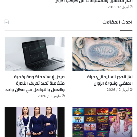
أهم الحقائق والمعلومات عن كوكب الارض
أبريل 17, 2016
احدث المقالات
لغز الحجر السليماني: مرآة
ميدل إيست: منظومة رقمية
الماضي ونبوءة الزوال
متكاملة تعيد تعريف التجارة
والعمل والتواصل في مكان واحد
أبريل 12, 2026
مارس 18, 2026