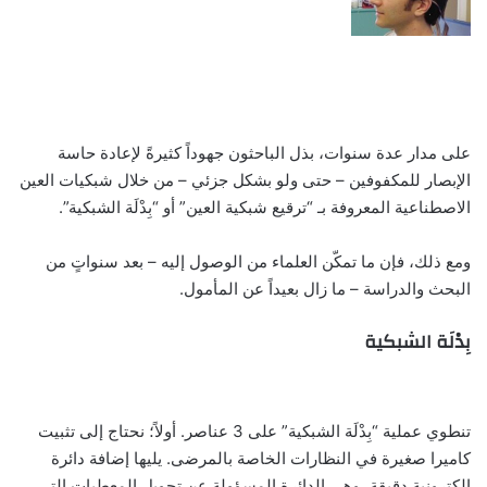
على مدار عدة سنوات، بذل الباحثون جهوداً كثيرةً لإعادة حاسة
الإبصار للمكفوفين – حتى ولو بشكل جزئي – من خلال شبكيات العين
الاصطناعية المعروفة بـ “ترقيع شبكية العين” أو “بِدْلَة الشبكية”.
ومع ذلك، فإن ما تمكّن العلماء من الوصول إليه – بعد سنواتٍ من
البحث والدراسة – ما زال بعيداً عن المأمول.
بِدْلَة الشبكية
تنطوي عملية “بِدْلَة الشبكية” على 3 عناصر. أولاً؛ نحتاج إلى تثبيت
كاميرا صغيرة في النظارات الخاصة بالمرضى. يليها إضافة دائرة
الكترونية دقيقة، وهي الدائرة المسؤولة عن تحويل المعطيات التي