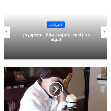
اختراعات
تصميم مبتكر .. طائرة بالطاقة الشمسية
يخترعها طلبة ألمانيون
"
ا
ل
ط
ف
ل
ا
ل
م