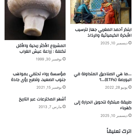
ل
د
ت
ر
ا
ة
ر
ا
ابتكر أحمد المغربي جهاز لترسيب
ي
ل
الأبخرة الكيميائية والرذاذ
خ
م
ج
ديسمبر 10, 2025
المشروع الأكثر ربحية والأقل
ت
تكلفة : زراعة عيش الغراب
م
نوفمبر 30, 1999
ع
ع
….ما هي الصناديق المتداولة في
مؤسسة رواء تحتفي بمواهب
ل
البورصة (ETFs)….؟
جنوب الصعيد، وتطرح رؤى جادة
ى
ا
يونيو 28, 2022
نوفمبر 15, 2021
ل
أشهر المخترعات عبر التاريخ
م
طريقة مبتكرة لتحويل الحرارة إلى
ق
كهرباء
مارس 7, 2013
ا
ديسمبر 10, 2025
و
م
اترك تعليقاً
ة