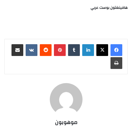
هافينغتون بوست عربي
لينكدإن
‏Tumblr
بينتيريست
‏Reddit
‏VKontakte
مشاركة عبر البريد
طباعة
موهوبون