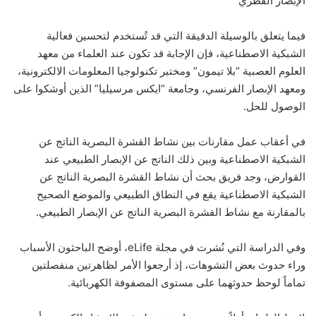
الإبصار الفطري
فيما يتعلق بالوسيلة الدقيقة التي قد تُستخدم لتحسين فعالية
الشبكية الاصطناعية، فإن الإجابة قد تكون عند العلماء من معهد
العلوم العصبية “بلا تيمون” ومختبر تكنولوجيا المعلومات الالكترونية،
ومعهد الإبصار الفرنسي، وجامعة “ايكس مرسيليا” الذين أوشكوا على
الوصول للحل.
في أعقاب عمل مقارنات بين نشاط القشرة البصرية الناتج عن
الشبكية الاصطناعية وبين ذلك الناتج عن الإبصار الطبيعي عند
القوارض، وجد فريق بحث أن نشاط القشرة البصرية الناتج عن
الشبكية الاصطناعية يقع في النطاق الطبيعي والموضع الصحيح
بالمقارنة مع نشاط القشرة البصرية الناتج عن الإبصار الطبيعي.
وفي الدراسة التي نُشرت في مجلة eLife، أوضح الباحثون الأسباب
وراء حدوث بعض التشوهات، إذ أرجعوا الأمر لظاهرتين منفصلتين
تماماً لوحظ حدوثهما على مستوى المصفوفة الكهربائية.