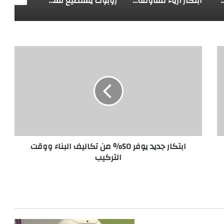
 لاستكشاف أعماق البحار
ابتكار أزياء مقاومة للرصاص
روبوت يستطيع تسلق الجدران
ا
ب
ت
ك
ا
ر
ج
د
ي
ابتكار جديد يوفر 50٪ من تكاليف البناء ووقت
د
التركيب
ي
و
ف
ر
5
0
٪