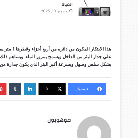
المياه
ديسمبر 10, 2025
هذا الابتكا
علي جدار البئر من الداخل ويسمح بمرور الماء
. ويساهم ذلك 
بشكل سلس وسهل وبسرعة أكبر البئر الذي يكون جدارة من أ
لينكدإن
‏Tumblr
فيسبوك
‫X
موهوبون