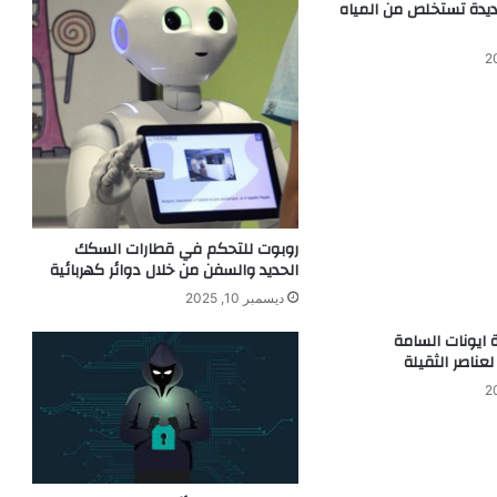
ديدة تستخلص من المياه
م
ن
ت
ك
ا
ل
ي
ف
ا
ل
روبوت للتحكم في قطارات السكك
ب
الحديد والسفن من خلال دوائر كهربائية
ن
ا
ديسمبر 10, 2025
ء
ة ايونات السامة
و
ناصر الثقيلة
و
ق
ت
ا
ل
ت