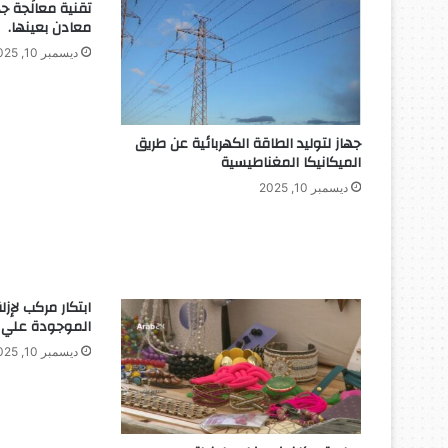
تقنية معالَجة ج
م
معادن بعينها.
س
ا
ديسمبر 10, 2025
ع
د
ة
ا
جهاز لتوليد الطاقة الكهربائية عن طريق
ل
الميكانيكا المغناطيسية
م
ديسمبر 10, 2025
ك
ف
و
ف
ي
ابتكار مركب لإزل
ن
الموجودة علي لع
ل
ل
ديسمبر 10, 2025
ت
ع
ر
ف