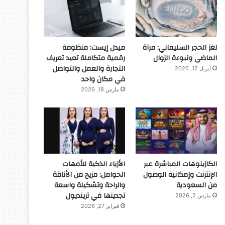
روبوت جديد له قلب يشعر بالحب
ابتكار رئة اصطناعية جديدة
اختراع نوع جديد من المطاط يلتئم تلقائيا
لغز الحجر السليماني: مرآة
ميدل إيست: منظومة
الماضي ونبوءة الزوال
رقمية متكاملة تعيد تعريف
التجارة والعمل والتواصل
أبريل 12, 2026
في مكان واحد
مارس 18, 2026
الكازينوهات المباشرة عبر
الأزياء الذكية للأمهات
الإنترنت وإمكانية الوصول
الحوامل: مزيج من الأناقة
من السعودية
والراحة وتشكيلة واسعة
تجدينها في ترينديول
مارس 2, 2026
فبراير 27, 2026