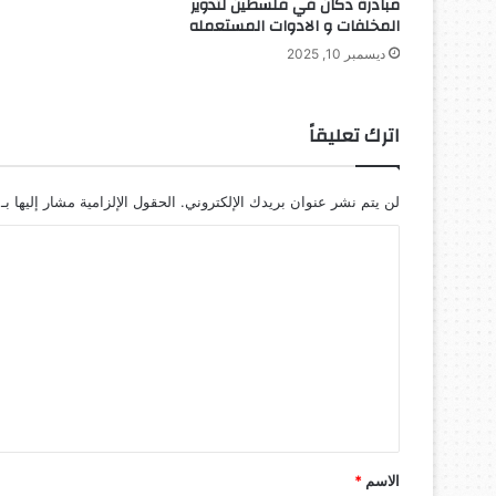
مبادرة دكان في فلسطين لتدوير
ع
المخلفات و الادوات المستعمله
ل
ي
ديسمبر 10, 2025
ا
ل
د
اترك تعليقاً
و
ا
ء
لن يتم نشر عنوان بريدك الإلكتروني.
الحقول الإلزامية مشار إليها بـ
ا
ل
ت
ع
ل
ي
ق
*
الاسم
*