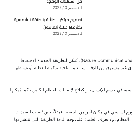
من استهلاك الوقود
ديسمبر 10, 2025
تصميم مبتكر .. طائرة بالطاقة الشمسية
يخترعها طلبة ألمانيون
ديسمبر 10, 2025
ووفقا للدراسة المنشورة في دورية “نيتشر كوميونيكيشنز” (Nature Communications)، يُمكن للطريقة الجديدة الاحتفاظ
ى غير مسبوق من الدقة، سواء من ناحية تركيبة العظام أو نشاطها
 في جسم الإنسان، أو كعلاج لإصابات العظام الكبيرة، كما يُمكنها
جود ورم أساسي في مكان آخر من الجسم، فمثلاً، حين تُصاب السيدات
ى العظام، ولا يعرف العلماء على وجه الدقة الطريقة التي تنتشر بها