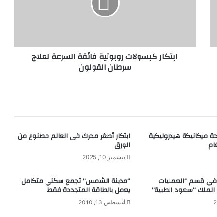
ا
ر
ك
ب
س
ابتكار كبسولات روبوتية فائقة السرعة لعلاج
و
سرطان القولون
ل
ا
ت
ر
و
ب
و
حة ميكانيكة هيدروليكية
ابتكار أصغر محرك فى العالم مصنوع من
ت
ام
الورق
ي
ة
ديسمبر 10, 2025
ف
ا
ة في قسم “العمليات
“مدينة الشمس” تجمع سكني متكامل
ئ
 الملك “سعود الطبية”
يعمل بالطاقة المتجددة فقط
ق
أغسطس 13, 2010
ة