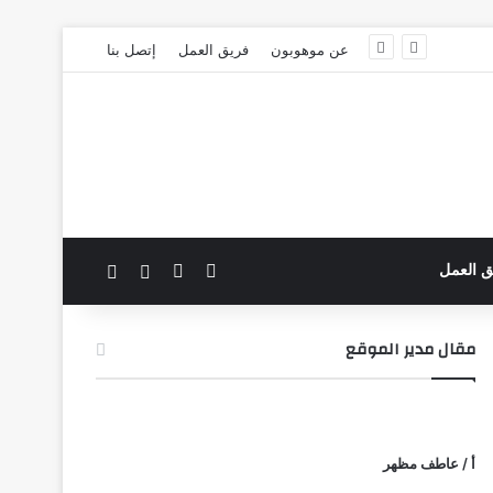
عن موهوبون
فريق العمل
إتصل بنا
‫X
فيسبوك
بحث عن
الوضع المظلم
ق العمل
مقال مدير الموقع
أ / عاطف مظهر