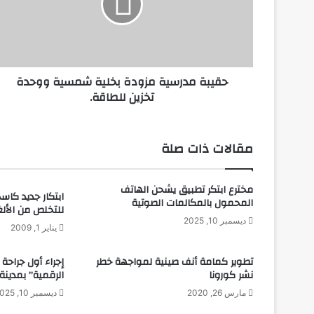
ة
م
د
ر
س
حقيبة مدرسية مزودة بخلية شمسية ووحدة
ي
تخزين للطاقة.
ة
م
ز
و
مقالات ذات صلة
د
ة
ب
مخترع ابتكر تطبيق يشحن الهاتف
ابتكار جديد كاس
خ
المحمول بالمكالمات الصوتية
للتخلص من الألغ
ل
ديسمبر 10, 2025
ي
يناير 1, 2009
ة
ش
تطوير كمامة أنف صينية لمواجهة خطر
إجراء أول جراح
م
نشر كورونا
الرقمية” بمدينة
س
مارس 26, 2020
ديسمبر 10, 2025
ي