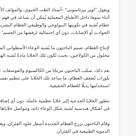
ويقول “لويز بيرتاسوني” -أستاذ الطب الحيوي، والمؤلف الأ
أثناء نموها داخل الأطباق المعملية يُمكن أن تساعد في فهم طب
عظام تُشبه في تكوينها البيولوجي والوظيفي العظام البشرية
الحوادث أو الإصابات، دون أي احتمالية لرفضها من الجسم”.
لإنتاج العظام، صمم الباحثون ما يُشبه الوعاء الأسطواني المع
محلول من الكولاجين، بحيث تُكون تلك الخلايا مادةً تُشبه الهل
بعد ذلك، سكب الباحثون مزيجًا من الكالسيوم والفوسفات على ذ
بلورات تُضعف العظام، ما ساعد تلك الخلايا على تنظيم نفسها،
استخدامها بديلًا للعظام الحقيقية.
في أشكال هندسية تُشبه شكل الوعاء ذاته، وتتواصل خلاياها 
وقام الباحثون بزرع العظام الجديدة أسفل جلود الفئران، وبعد
الدموية الطبيعية في الفئران.