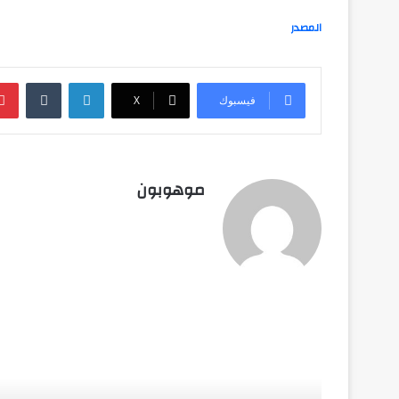
المصدر
لينكدإن
‏Tumblr
فيسبوك
‫X
موهوبون
أق