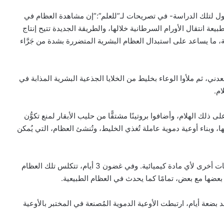
ول لتلك الدراسة- في تصريحات لـ”للعلم”:”إن مشاهدة العظام في
يعة انتقال الأورام السرطانية خلالها، والطريقة الجديدة تتيح إنتاج
، ما يساعد على استبدال العظام البشرية المتضررة بشدة من جَرَّاء
دني، ثم ملأوا الوعاء بخليط من الخلايا الجذعية البشرية المذابة في
ام.
لك الهلام، وأضافوا بروتينًا مشتقًّا من حليب الأبقار لمنع تكوُّن
 وبناء أوعية دموية عاملة تُغذي الخليط، وتُنشئ العظام، التي يُمكن
تتطور الخلايا الجذعية إلى خلايا عظمية عاملة، دون أي إضافات أخرى لأي مادة كيميائية. وفي غضون 3 أيام، تتكلس تلك العظام
بعضها مع بعض، تمامًا كما يحدث في العظام الطبيعية.
 بضعة أيام، ارتبطت الأوعية الدموية المُصنعة في المختبر بالأوعية