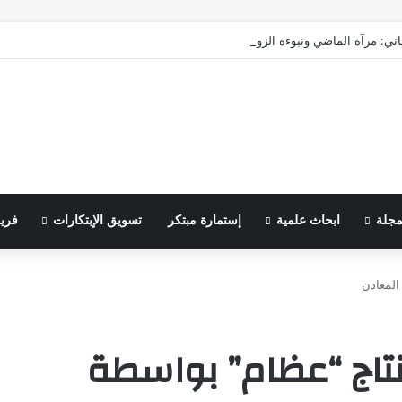
اني: مرآة الماضي ونبوءة الزوال
مجلة
ابحاث علمية
إستمارة مبتكر
تسويق الإبتكارات
فري
المعادن
إنتاج “عظام” بواسطة