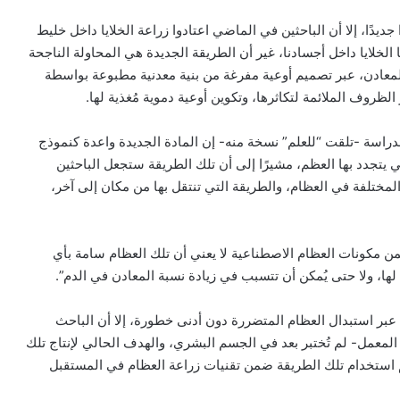
يدًا، إلا أن الباحثين في الماضي اعتادوا زراعة الخلايا داخل خليط
 الخلايا داخل أجسادنا، غير أن الطريقة الجديدة هي المحاولة الناجحة
 المعادن، عبر تصميم أوعية مفرغة من بنية معدنية مطبوعة بواسطة
ر الظروف الملائمة لتكاثرها، وتكوين أوعية دموية مُغذية لها.
دراسة -تلقت “للعلم” نسخة منه- إن المادة الجديدة واعدة كنموذج
 يتجدد بها العظم، مشيرًا إلى أن تلك الطريقة ستجعل الباحثين
لمختلفة في العظام، والطريقة التي تنتقل بها من مكان إلى آخر،
 مكونات العظام الاصطناعية لا يعني أن تلك العظام سامة بأي
 لها، ولا حتى يُمكن أن تتسبب في زيادة نسبة المعادن في الدم”.
 عبر استبدال العظام المتضررة دون أدنى خطورة، إلا أن الباحث
المعمل- لم تُختبر بعد في الجسم البشري، والهدف الحالي لإنتاج تلك
تم استخدام تلك الطريقة ضمن تقنيات زراعة العظام في المستقبل