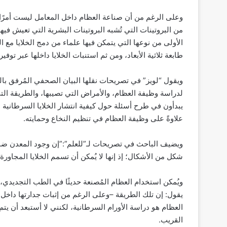
وعلى الرغم من أن صناعة العظام داخل المعامل ليست أمرًا جد
من البروتينات التي تُشبه البروتينات البشرية التي تعيش فيها
الأولى من نوعها التي يتمكن فيها علماء من دمج الخلايا مع
طابعة ثلاثية الأبعاد، ومن ثم استنبات الخلايا داخلها عبر توفي
ويقول “لويز” في تصريحات نقلها البيان الصحفي المُرفق بال
لدراسة وظيفة العظام، والأمراض التي تصيبها، والطريقة التي
يبدأون في طرح أسئلة حول كيفية انتشار الخلايا السرطانية ا
علاوةً على وظيفة العظام في تنظيم النخاع وحمايته.
ويضيف الباحث في تصريحات لـ”للعلم”:”إن وجود المعدن ضمن
شكل من الأشكال؛ إذ إنها لا يُمكن أن تسمم الخلايا المجاورة
ويُمكن استخدام العظام المُصنعة حديثًا في الطب التجديدي،
يقول: إن تلك الطريقة –وعلى الرغم من إثبات جدارتها داخل 
العظام هو دراسة الأورام السرطانية، لكنني لا أستبعد أن ي
القريب.