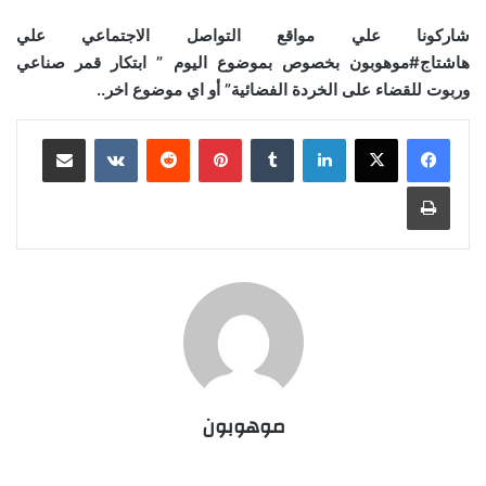
شاركونا علي مواقع التواصل الاجتماعي علي
هاشتاج#موهوبون بخصوص بموضوع اليوم ” ابتكار قمر صناعي
وربوت للقضاء على الخردة الفضائية” أو اي موضوع اخر..
لينكدإن
‏Tumblr
بينتيريست
‏Reddit
‏VKontakte
مشاركة عبر البريد
طباعة
موهوبون