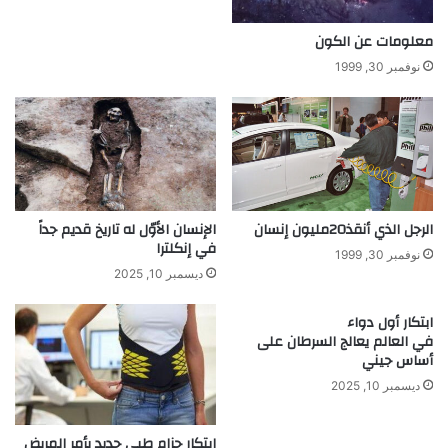
ء
ا
س
ل
معلومات عن الكون
ت
أ
نوفمبر 30, 1999
ق
ح
و
ا
د
س
ك
ي
ح
س
ت
م
ا
الرجل الذي أنقذ20مليون إنسان
الإنسان الأوّل له تاريخ قديم جداً
في إنكلترا
ل
نوفمبر 30, 1999
ل
ديسمبر 10, 2025
ن
ج
ابتكار أول دواء
ا
في العالم يعالج السرطان على
ح
أساس جيني
ديسمبر 10, 2025
ابتكار حزام طبي جديد يأمر المريض