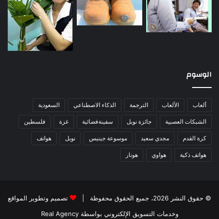
الوسوم
ألعاب
الألعاب
الترجمة
الذكاء الاصطناعي
السعودية
الشبكات العصبية
جائزة نوبل
سفينةفضائية
غزة
فلسطين
كرة القدم
مجدي سعيد
موسوعة جينيس
نوبل
هواتف
هواتف ذكية
هواوي
هونار
© حقوق النشر 2026، جميع الحقوق محفوظة |
تصميم وتطوير المواقع
وخدمات التسويق الإلكتروني بواسطة Real Agency