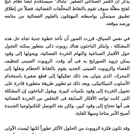
يذكر أن القمر الصناعي الصغير “ماياك” سيستخدم أيضاً نظام كبح
لفتح مظلّة سوف تقوم بالتقاط المخلّفات الفضائية، فضلاً عن إطلاق
تطبيق سيتمكّن بواسطته المهتمّون بالعلوم الفضائية من متابعه
ورصد موقعه.
في نفس السياق، قررت الصين أن تأخذ خطوة جدية تجاه حل هذه
المشكلة ، وابتكر الباحثون هناك روبوت ذكى متطور يمكنه التجول
حول الأقمار الصناعية والتهام الخردة الفضائية، ويحولها إلى وقود
يمكن تزويد الصورايخ به فى أى وقت. الروبوت الصينى لتنظيف
الفضاء والروبوت الصينى الجديد يقوم بالتقاط الحطام ونقلها إلى
المحرك، الذى يتولى بعد ذلك تفكيكها إلى قطع صغيرة باستخدام
الأسلوب الميكانيكى، وبعد ذلك تم تطوير طريقة متطورة قادرة على
تحويل الخردة إلى وقود بكميات كبيرة. ويقول الباحثون إن المشكلة
التى كانت تواجه الأفكار السابقة فى التخلص من الخردة الفضائية
هى أنها تحتاج إلى وقود كبير، ولكن بعد التوصل للتكنولوجيا الجديدة
أصبح الأمر متاحا وسهلا للغاية.
وقد تكون فكرة الروبوت من الحلول الأكثر تطوراً لكنها ليست الأولى