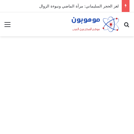
لغز الحجر السليماني: مرآة الماضي ونبوءة الزوال
بحث عن
الق