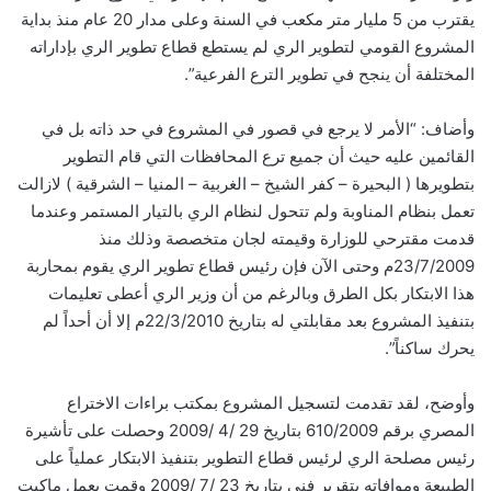
يقترب من 5 مليار متر مكعب في السنة وعلى مدار 20 عام منذ بداية
المشروع القومي لتطوير الري لم يستطع قطاع تطوير الري بإداراته
المختلفة أن ينجح في تطوير الترع الفرعية”.
وأضاف: “الأمر لا يرجع في قصور في المشروع في حد ذاته بل في
القائمين عليه حيث أن جميع ترع المحافظات التي قام التطوير
بتطويرها ( البحيرة – كفر الشيخ – الغربية – المنيا – الشرقية ) لازالت
تعمل بنظام المناوبة ولم تتحول لنظام الري بالتيار المستمر وعندما
قدمت مقترحي للوزارة وقيمته لجان متخصصة وذلك منذ
23/7/2009م وحتى الآن فإن رئيس قطاع تطوير الري يقوم بمحاربة
هذا الابتكار بكل الطرق وبالرغم من أن وزير الري أعطى تعليمات
بتنفيذ المشروع بعد مقابلتي له بتاريخ 22/3/2010م إلا أن أحداً لم
يحرك ساكناً”.
وأوضح، لقد تقدمت لتسجيل المشروع بمكتب براءات الاختراع
المصري برقم 610/2009 بتاريخ 29 /4 /2009 وحصلت على تأشيرة
رئيس مصلحة الري لرئيس قطاع التطوير بتنفيذ الابتكار عملياً على
الطبيعة وموافاته بتقرير فني بتاريخ 23 /7 /2009 وقمت بعمل ماكيت