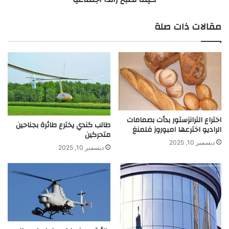
ل
د
م
ا
مقالات ذات صلة
ع
ا
ا
ج
د
ت
ن
م
ا
ا
ل
ع
ث
ي
م
ا
ي
اختراع الترانزستور بدأت بصمامات
طالب كندي يخترع طائرة بجناحين
ن
الراديو اخترعها امبوروز فلمنغ
متحركين
ة
ديسمبر 10, 2025
ديسمبر 10, 2025
م
ن
ا
ل
ب
ت
ر
و