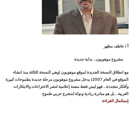
أ / عاطف مظهر
مشروع موهوبون.. بداية جديدة
مع انطلاق النسخة الجديدة لموقع موهوبون (وهي النسخة الثالثة منذ انشاء
الموقع في العام 2007) يدخل مشروع موهوبون مرحلة جديدة بطموحات كبيرة
وأفكار متجددة… فهو ليس فقط منصة إعلامية لنشر الاختراعات والابتكارات
العربية.. بل هو مبادرة ريادية ونواة لمشرع عربي طموح
إستكمال القراءة