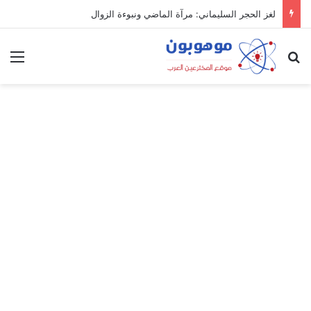
لغز الحجر السليماني: مرآة الماضي ونبوءة الزوال
بحث عن
الق