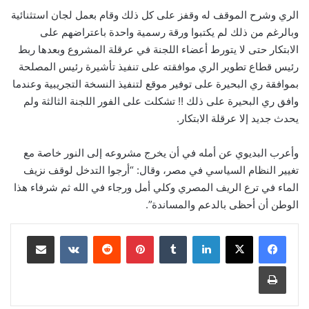
الري وشرح الموقف له وقفز على كل ذلك وقام بعمل لجان استثنائية
وبالرغم من ذلك لم يكتبوا ورقة رسمية واحدة باعتراضهم على
الابتكار حتى لا يتورط أعضاء اللجنة في عرقلة المشروع وبعدها ربط
رئيس قطاع تطوير الري موافقته على تنفيذ تأشيرة رئيس المصلحة
بموافقة ري البحيرة على توفير موقع لتنفيذ النسخة التجريبية وعندما
وافق ري البحيرة على ذلك !! تشكلت على الفور اللجنة الثالثة ولم
يحدث جديد إلا عرقلة الابتكار.
وأعرب البديوي عن أمله في أن يخرج مشروعه إلى النور خاصة مع
تغيير النظام السياسي في مصر، وقال: “أرجوا التدخل لوقف نزيف
الماء في ترع الريف المصري وكلي أمل ورجاء في الله ثم شرفاء هذا
الوطن أن أحظى بالدعم والمساندة”.
لينكدإن
‏Tumblr
بينتيريست
‏Reddit
‏VKontakte
مشاركة عبر البريد
طباعة