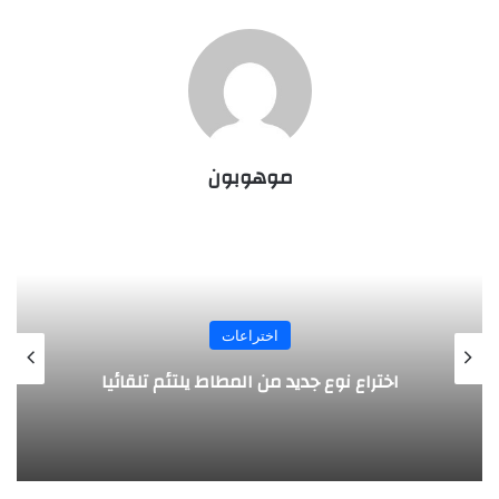
موهوبون
اختراعات
روبوت جديد لاستكشاف أعماق البحار