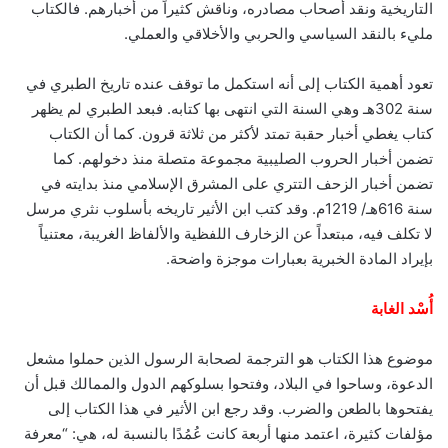
التاريخية ونقد أصحاب مصادره، وناقش كثيراً من أخبارهم. فالكتاب
مليء بالنقد السياسي والحربي والأخلاقي والعملي.
تعود أهمية الكتاب إلى أنه استكمل ما توقف عنده تاريخ الطبري في
سنة 302هـ وهي السنة التي انتهى بها كتابه. فبعد الطبري لم يظهر
كتاب يغطي أخبار حقبة تمتد لأكثر من ثلاثة قرون. كما أن الكتاب
تضمن أخبار الحروب الصليبية مجموعة متصلة منذ دخولهم. كما
تضمن أخبار الزحف التتري على المشرق الإسلامي منذ بدايته في
سنة 616هـ/ 1219م. وقد كتب ابن الأثير تاريخه بأسلوب نثري مرسل
لا تكلف فيه، مبتعداً عن الزخارف اللفظية والألفاظ الغريبة، معتنياً
بإيراد المادة الخبرية بعبارات موجزة واضحة.
أُسْد الغابة
موضوع هذا الكتاب هو الترجمة لصحابة الرسول الذين حملوا مشعل
الدعوة، وساحوا في البلاد، وفتحوا بسلوكهم الدول والممالك قبل أن
يفتحوها بالطعن والضرب. وقد رجع ابن الأثير في هذا الكتاب إلى
مؤلفات كثيرة، اعتمد منها أربعة كانت عُمُدًا بالنسبة له، هي: “معرفة