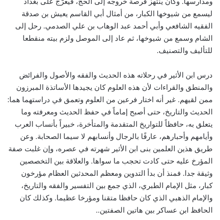
ومدارسها. وكان ينتهز فرصة خروجه إلى الحج، فيعرّج على بغداد
ليسمع من شيوخها الكبار، من أمثال أبي القاسم يعيش بن صدقة
الفقيه الشافعي وأبي أحمد عبد الوهاب بن علي الصدمي. رحل إلى
الشام وسمع من شيوخها، ثم عاد إلى الموصل ولزم بيته منقطعا
للتأليف والتصنيف.
درس ابن الأثير في رحلاته هذه الحديث والفقه والأصول والفرائض
والمنطق والقراءات لأن هذه العلوم كان يجيدها الأساتذة المبرزون
ممن لقيهم. غير أنه اختار فرعين من العلوم وتعمق في دراستهما هما:
الحديث والتاريخ، حتى أصبح إماماً في حفظ الحديث ومعرفته وما
يتعلق به، حافظاً للتواريخ المتقدمة والمتأخرة، خبيراً بأنساب العرب
وأيامهم وأحبارهم، عارفًا بالرجال وأنسابهم لا سيما الصحابة. وعن
طريق هذين العلمين بنى ابن الأثير شهرته في عصره، وإن غلبت صفة
المؤرخ عليه حتى كادت تحجب ما سواها. والعلاقة بين التخصصين
وثيقة جدا. فمنذ أن بدأ التدوين ومعظم المحدثين العظام مؤرخون
كبار، مثل الإمام الطبري، الذي جمع بين التفسير والفقه والتاريخ،
والإمام الذهبي الذي كان حافظا متقنا ومؤرخا عظيما. وكذلك كان
الحافظ ابن عساكر بين هاتين الصفتين..