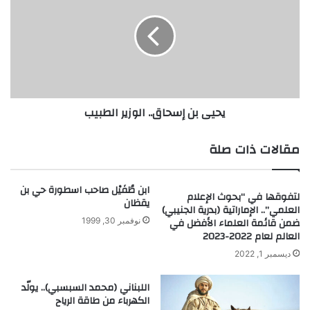
ل
ي
ع
ى
ا
ب
ل
ن
م
إ
ا
س
ل
ح
يحيى بن إسحاق.. الوزير الطبيب
ف
ا
ق
ق
ي
.
مقالات ذات صلة
ه
.
ا
ل
ابن طُفَيْل صاحب اسطورة حي بن
لتفوقها في “بحوث الإعلام
و
يقظان
العلمي”.. الإماراتية (بدرية الجنيبي)
ز
ضمن قائمة العلماء الأفضل في
نوفمبر 30, 1999
ي
العالم لعام 2022-2023
ر
ديسمبر 1, 2022
ا
ل
اللبناني (محمد السبسبي).. يولّد
ط
الكهرباء من طاقة الرياح
ب