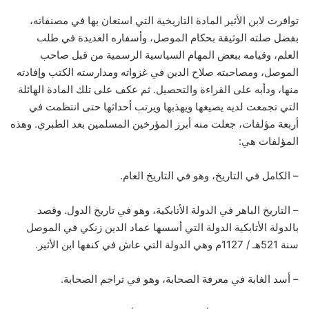
توافرت لابن الأثير المادة التاريخية التي استعان بها في مصنفاته،
بفضل صلته الوثيقة بحكام الموصل، وأسفاره العديدة في طلب
العلم، وقيامه ببعض المهام السياسية الرسمية من قبل صاحب
الموصل، ومصاحبته صلاح الدين في غزواته ومدارسته الكتب وإفادته
منها، ودأبه على القراءة والتحصيل. ثم عكف على تلك المادة الهائلة
التي تجمعت لديه يصيغها ويهذبها ويرتب أحداثها حتى انتظمت في
أربعة مؤلفات، جعلت منه أبرز المؤرخين المسلمين بعد الطبري. وهذه
المؤلفات هي:
– الكامل في التاريخ، وهو في التاريخ العام.
– التاريخ الباهر في الدولة الأتابكية، وهو في تاريخ الدول. وقصد
بالدولة الأتابكية الدولة التي أسسها عماد الدين زنكي في الموصل
سنة 521هـ / 1127م وهي الدولة التي عاش في كنفها ابن الأثير.
– أسد الغابة في معرفة الصحابة، وهو في تراجم الصحابة.