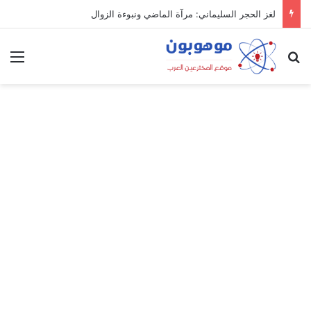
لغز الحجر السليماني: مرآة الماضي ونبوءة الزوال
بحث عن
الق