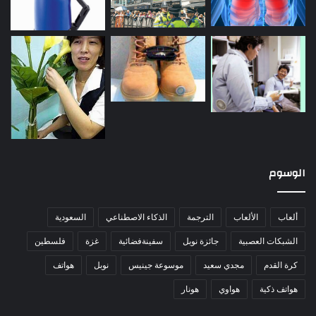
الوسوم
ألعاب
الألعاب
الترجمة
الذكاء الاصطناعي
السعودية
الشبكات العصبية
جائزة نوبل
سفينةفضائية
غزة
فلسطين
كرة القدم
مجدي سعيد
موسوعة جينيس
نوبل
هواتف
هواتف ذكية
هواوي
هونار