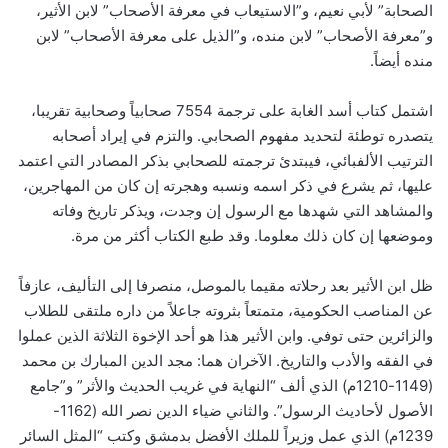
الصحابة” لأبي نعيم، و”الاستيعاب في معرفة الأصحاب” لابن الأثير،
و”معرفة الأصحاب” لابن منده، و”الذيل على معرفة الأصحاب” لابن
منده أيضاً.
اشتمل كتاب أسد الغابة على ترجمة 7554 صحابياً وصحابية تقريبا،
يتصدره توطئة لتحديد مفهوم الصحابي. والتزم في إيراد أصحابه
الترتيب الألفبائي، فيبتدئ ترجمته للصحابي بذكر المصادر التي اعتمد
عليها، ثم يشرع في ذكر اسمه ونسبه وهجرته إن كان من المهاجرين،
والمشاهد التي شهدها مع الرسول إن وجدت، ويذكر تاريخ وفاته
وموضعها إن كان ذلك معلوما. وقد طبع الكتاب أكثر من مرة.
ظل ابن الأثير بعد رحلاته مقيما بالموصل، منصرفا إلى التأليف، عازفاً
عن المناصب الحكومية، متمتعاً بثروته جاعلاً من داره ملتقى للطلاب
والزائرين حتى توفي. وابن الأثير هذا هو أحد الإخوة الثلاثة الذين عملوا
في الفقه والأدب والتاريخ. الآخران هما: مجد الدين المبارك بن محمد
(1149-1210م) الذي ألف “النهاية في غريب الحديث والأثر” و”جامع
الأصول لأحاديث الرسول”. والثاني ضياء الدين نصر الله (1162-
1239م) الذي عمل وزيراً للملك الأفضل بدمشق وكتب “المثل السائر