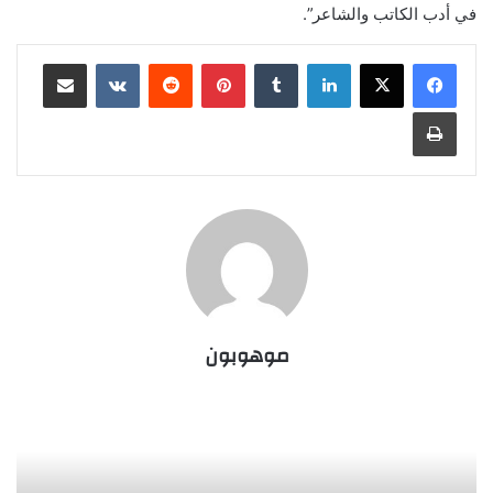
في أدب الكاتب والشاعر”.
لينكدإن
‏Tumblr
بينتيريست
‏Reddit
‏VKontakte
مشاركة عبر البريد
طباعة
موهوبون