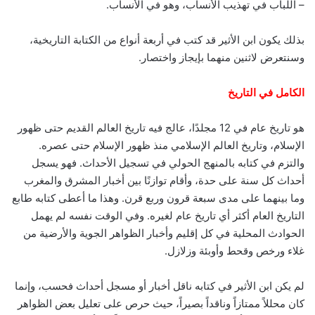
– اللباب في تهذيب الأنساب، وهو في الأنساب.
بذلك يكون ابن الأثير قد كتب في أربعة أنواع من الكتابة التاريخية،
وسنتعرض لاثنين منهما بإيجاز واختصار.
الكامل في التاريخ
هو تاريخ عام في 12 مجلدًا، عالج فيه تاريخ العالم القديم حتى ظهور
الإسلام، وتاريخ العالم الإسلامي منذ ظهور الإسلام حتى عصره.
والتزم في كتابه بالمنهج الحولي في تسجيل الأحداث. فهو يسجل
أحداث كل سنة على حدة، وأقام توازنًا بين أخبار المشرق والمغرب
وما بينهما على مدى سبعة قرون وربع قرن. وهذا ما أعطى كتابه طابع
التاريخ العام أكثر أي تاريخ عام لغيره. وفي الوقت نفسه لم يهمل
الحوادث المحلية في كل إقليم وأخبار الظواهر الجوية والأرضية من
غلاء ورخص وقحط وأوبئة وزلازل.
لم يكن ابن الأثير في كتابه ناقل أخبار أو مسجل أحداث فحسب، وإنما
كان محللاً ممتازاً وناقداً بصيراً، حيث حرص على تعليل بعض الظواهر