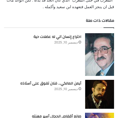
“المغرب في حلى المغرب” الذي كان الجد قد بدأه . لكن الوالد مات
قبل ان ينجز العمل فتعهده ابن سعيد وأكمله .
مقالات ذات صلة
اختراع إنسان آلي له عضلات حية
ديسمبر 10, 2025
أيمن المالكي… فنان تفوق على أستاذه
ديسمبر 10, 2025
صانع أقفاص الحجال أسير مهنته