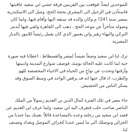
للموحدين ايضاً. فوقعت بين القريبين فرقة خشي ابن سعيد عاقبتها
فاستأذن في الرحيل الى المشرق بحجة الحج، وصل الى الاسكندرية
بمصر سنة 1241 م وكان والده قد سبقه اليها وأقام فيها، ولما كان
وصوله متأخراً عن موعد الحج ، ذهب الى القاهرة ولقي فيها أيدمر
التركي والبهاء زهير وابن يغمور الذي كان يعمل رئيساً للامور بالديار
المصرية.
ترك لنا ابن سعيد وصفاً نفيساً لمصر والفسطاط ، اعطانا فيه صورة
حية لما كانت عليه الحالة يومئذ. فوصف شوارع المدينة وابنيتها
وأزقتها وتحدث عن نواحٍ من الحياة في الاحياء المخصصة للهو
والطرب، اذ قال عنها انه قد يرقص الواحد في وسط السوق وقد
يسكر الناس من الحشيش.
جاء مصر في تلك الفترة كمال الدين بن العديم رسولاً من الملك
الناصر صاحب حلب فتعرف اليه ابن سعيد. ولما عرف ابن العديم عن
قصد ابن سعيد من رحلته وعده بالمساعدة قائلاً: نعينك بما عندنا من
الخزائن ونوصلك الى ما ليس عندنا كخزائن الموصل وبغداد وتصنف
لنا.