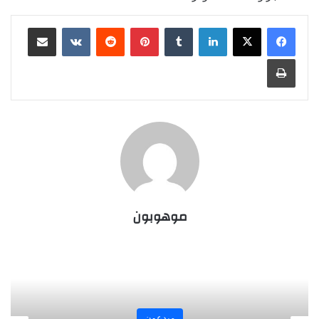
لينكدإن
‏Tumblr
بينتيريست
‏Reddit
‏VKontakte
مشاركة عبر البريد
طباعة
موهوبون
مبدعون