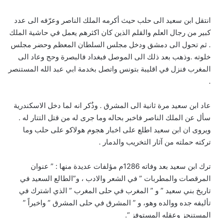
انتقل ابن سعيد الى حلب حيث أكرمه الملك الناصر وعرّفه الى عدد
كبير من رجال العلم والقلم الذين كان اكثرهم يعمل في حاشية الملك
. ثم تحول الى دمشق ودخل مجلس السلطان المعظم وحضر مجلس
خلوته .وذهب بعد ذلك الى الموصل فبغداد فالبصرة وحج وعاد الى
المغرب فنزل في اقليبة بتونس واتصل بخدمة ابي عبد الله المستنصر
.
عاد ابن سعيد مرة ثانية الى المشرق . وذُكر انه لما دخل الاسكندرية
سأل عن الملك الناصر فاخبر بحاله وما جرى له من قتل التتار له .
ويروى ان ابن سعيد اطلع على اخبار هجوم هولاكو على حلب وما
تركته حملته من آثار التخريب والدمار .
ترك ابن سعيد بعد وفاته 1286م مؤلفات عديدة منها : ” عنوان
المرقصات والمطربات ” في الشعر والادب ، و”الطالع السعيد في
تاريخ بني سعيد ” و ” المغرب في حلى المغرب ” الذي اشترك في
تأليفه جده ووالده وهو، و ” المشرق في حلى المشرق ” واخيراً ”
المستنجز وعقله المستوفز “.