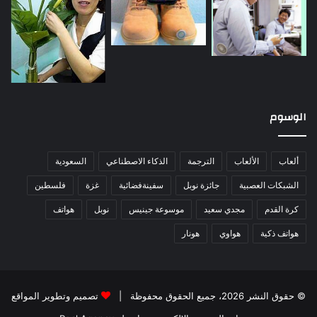
الوسوم
ألعاب
الألعاب
الترجمة
الذكاء الاصطناعي
السعودية
الشبكات العصبية
جائزة نوبل
سفينةفضائية
غزة
فلسطين
كرة القدم
مجدي سعيد
موسوعة جينيس
نوبل
هواتف
هواتف ذكية
هواوي
هونار
© حقوق النشر 2026، جميع الحقوق محفوظة |
تصميم وتطوير المواقع