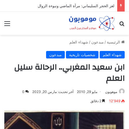
لغز الحجر السليماني: مرآة الماضي ونبوءة الزوال
بحث عن
الق
الرئيسية
/
مبدعون
/
شهداء العلم
شهداء العلم
شخصيات تاريخية
مبدعون
ابن سعيد المغربي.. الرحالة سليل
العلم
موهوبون
مايو 29, 2010
آخر تحديث: مارس 20, 2023
0
12٬949
2 دقائق