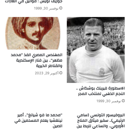
جوزيف لويس : قوانين في الغازات
ل
نوفمبر 30, 1999
ا
م
ه
ف
ي
ا
ل
ط
المهندس المصري الفذ “محمد
ب
مظهر”.. بين فنار الإسكندرية
والقناطر الخيرية
أكتوبر 29, 2023
الاسطورة فيرينك بوشكاش ..
النجم الذهبي لمنتخب المجر
نوفمبر 30, 1999
البروفيسور التونسي (سامي
“محمد ما فو شيانغ”.. أمير
الرتيمي).. سفير ميثاق المناخ
نينغشيا يعلم المسلمين في
الأوروبي.. والساعي للربط بين
الصين