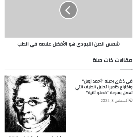
ل
ا
و
ل
ز
د
ي
ي
ر
ن
ا
ا
شمس الدين اللبودي هو الأفضل علامه في الطب
ل
ل
ط
ل
ب
ب
مقالات ذات صلة
ي
و
ب
د
ي
فى ذكرى رحيله “أحمد زويل”
ه
واختراع كاميرا تحليل الطيف التي
و
تعمل بسرعة “فمتو ثانية”
ا
أغسطس 3, 2022
ل
أ
ف
ض
ل
ع