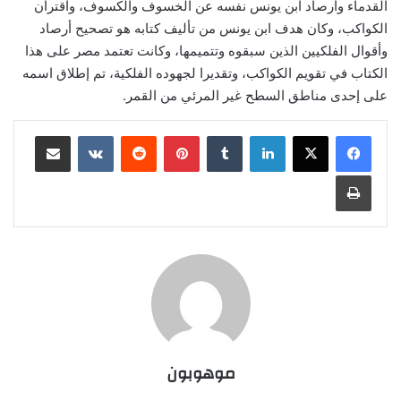
القدماء وأرصاد ابن يونس نفسه عن الخسوف والكسوف، واقتران
الكواكب، وكان هدف ابن يونس من تأليف كتابه هو تصحيح أرصاد
وأقوال الفلكيين الذين سبقوه وتتميمها، وكانت تعتمد مصر على هذا
الكتاب في تقويم الكواكب، وتقديرا لجهوده الفلكية، تم إطلاق اسمه
على إحدى مناطق السطح غير المرئي من القمر.
لينكدإن
‏Tumblr
بينتيريست
‏Reddit
‏VKontakte
مشاركة عبر البريد
طباعة
موهوبون