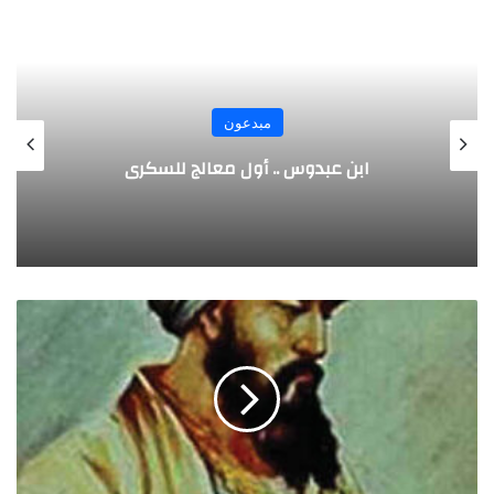
مبدعون
الألماني بنز مخترع السيارة الحديثة
ا
ل
ز
ه
ر
ا
و
ي