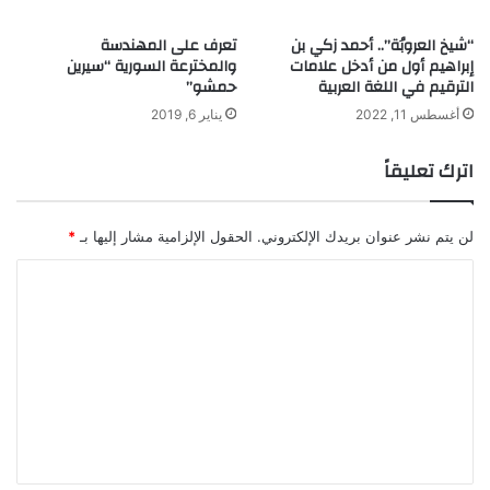
“شيخ العروبُة”.. أحمد زكي بن
تعرف على المهندسة
إبراهيم أول من أدخل علامات
والمخترعة السورية “سيرين
الترقيم في اللغة العربية
حمشو”
أغسطس 11, 2022
يناير 6, 2019
اترك تعليقاً
لن يتم نشر عنوان بريدك الإلكتروني.
الحقول الإلزامية مشار إليها بـ
*
ا
ل
ت
ع
ل
ي
ق