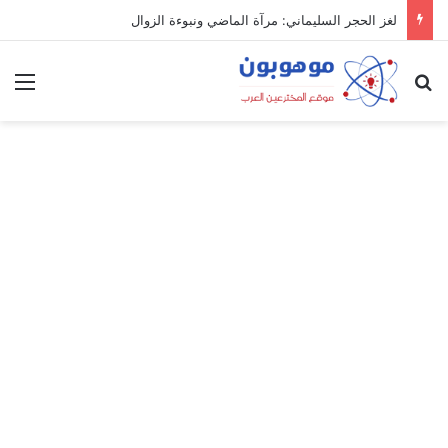
لغز الحجر السليماني: مرآة الماضي ونبوءة الزوال
بحث عن
الق