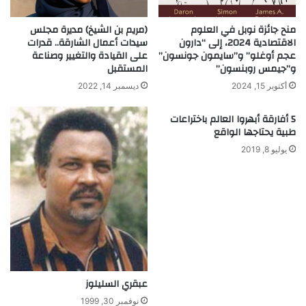
ف
ل
منح جائزة نوبل في العلوم
(مريم بن الشيخ) مديرة مجلس
الاقتصادية 2024، إلى “دارون
سيدات أعمال الشارقة.. قدرات
ك
عجم أوغلو” و”سايمون جونسون”
على القيادة والتغيير وصناعة
و
و”جيمس روبنسون”
المستقبل
ع
ا
أكتوبر 15, 2024
ديسمبر 14, 2022
ل
م
5 أفارقة أبهروا العالم باختراعات
ا
طبية يحتاجها الواقع
ل
يوليو 8, 2019
ر
ي
ا
ض
ي
ا
ت
عبقري السليلوز
نوفمبر 30, 1999