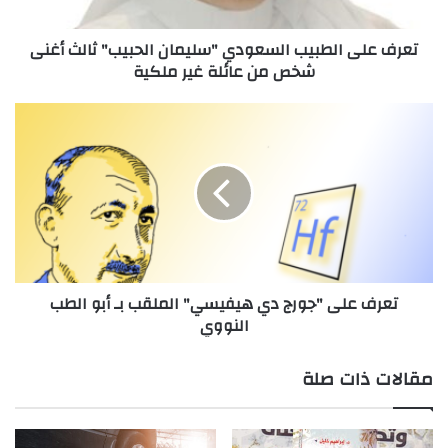
ا
ل
تعرف على الطبيب السعودي "سليمان الحبيب" ثالث أغنى
ط
شخص من عائلة غير ملكية
ب
ي
ب
ت
ا
ع
ل
ر
س
ف
ع
ع
و
ل
د
ى
ي
"
"
ج
تعرف على "جورج دي هيفيسي" الملقب بـ أبو الطب
س
و
النووي
ل
ر
ي
ج
م
د
مقالات ذات صلة
ا
ي
ن
ه
ا
ي
ل