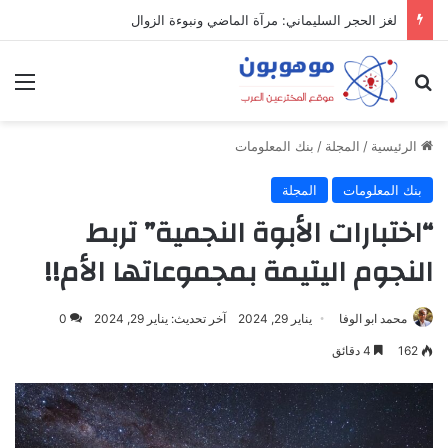
لغز الحجر السليماني: مرآة الماضي ونبوءة الزوال
بحث عن
الق
الرئيسية
/
المجلة
/
بنك المعلومات
بنك المعلومات
المجلة
“اختبارات الأبوة النجمية” تربط
النجوم اليتيمة بمجموعاتها الأم!!
محمد ابو الوفا
يناير 29, 2024
آخر تحديث: يناير 29, 2024
0
162
4 دقائق