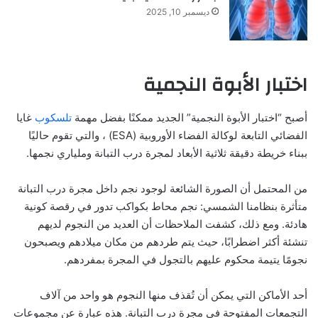
ديسمبر 10, 2025
اختبار الأبوة النجمية
أصبح “اختبار الأبوة النجمية” الجديد ممكنًا بفضل
مهمة
تلسكوب
غايا
الفضائي التابعة
لوكالة الفضاء الأوروبية (ESA) ، والتي تقوم حاليًا
ببناء خريطة دقيقة ثلاثية الأبعاد لمجرة درب التبانة وملياري نجمها.
من المحتمل أن الصورة الشائعة لوجود نجم داخل مجرة ​​درب التبانة
متأثرة بنظامنا الشمسي: نجم محاط بكواكب تدور في رقصة كونية
هادئة. ومع ذلك، كشفت الملاحظات أن العديد من النجوم لديهم
تنشئة أكثر اضطرابًا، حيث يتم طردهم من مكان ميلادهم ويصبحون
نجومًا يتيمة محكوم عليهم بالتجول في المجرة بمفردهم.
أحد الأماكن التي يمكن أن تُقذف منها النجوم هو واحد من آلاف
التجمعات المفتوحة في مجرة ​​درب التبانة. هذه عبارة عن مجموعات