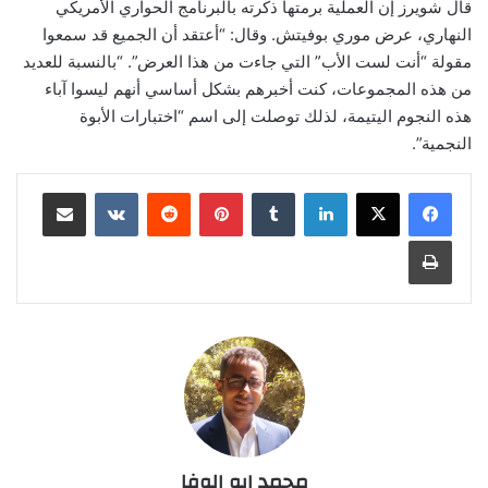
قال شويرز إن العملية برمتها ذكّرته بالبرنامج الحواري الأمريكي
النهاري، عرض موري بوفيتش. وقال: “أعتقد أن الجميع قد سمعوا
مقولة “أنت لست الأب” التي جاءت من هذا العرض”. “بالنسبة للعديد
من هذه المجموعات، كنت أخبرهم بشكل أساسي أنهم ليسوا آباء
هذه النجوم اليتيمة، لذلك توصلت إلى اسم “اختبارات الأبوة
النجمية”.
لينكدإن
‏Tumblr
بينتيريست
‏Reddit
‏VKontakte
مشاركة عبر البريد
طباعة
محمد ابو الوفا