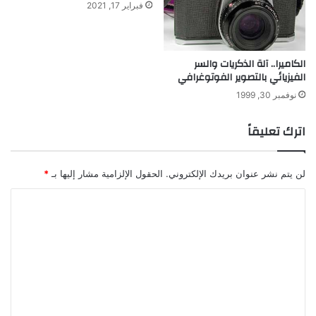
فبراير 17, 2021
ل
ن
ة
و
غ
و
ي
ي
الكاميرا.. آلة الذكريات والسر
ر
الفيزيائي بالتصوير الفوتوغرافي
م
نوفمبر 30, 1999
ل
ك
اترك تعليقاً
ي
ة
لن يتم نشر عنوان بريدك الإلكتروني.
الحقول الإلزامية مشار إليها بـ
*
ا
ل
ت
ع
ل
ي