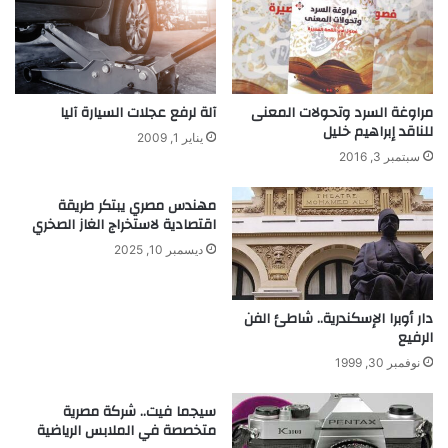
ف
ح
ي
ب
س
ي
ي
ب
"
"
ا
مراوغة السرد وتحولات المعنى
آلة لرفع عجلات السيارة آليا
ث
ل
للناقد إبراهيم خليل
يناير 1, 2009
ا
م
سبتمبر 3, 2016
ل
ل
ث
ق
مهندس مصري يبتكر طريقة
أ
ب
اقتصادية لاستخراج الغاز الصخري
غ
ب
ديسمبر 10, 2025
ن
ـ
ى
أ
ش
ب
خ
دار أوبرا الإسكندرية.. شاطئ الفن
و
الرفيع
ص
ا
م
ل
نوفمبر 30, 1999
ن
ط
ع
ب
سيجما فيت.. شركة مصرية
ا
ا
متخصصة في الملابس الرياضية
ئ
ل