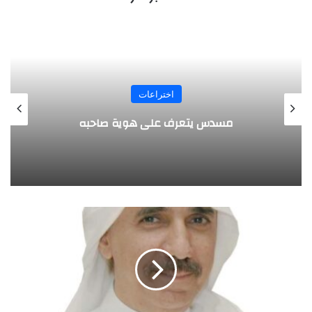
المجلة
طفل مصري يخرج قصاصات الورق من أنفه
وفمه
ت
ع
ر
ف
ع
ل
ى