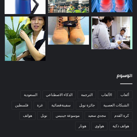
الوسوم
ألعاب
الألعاب
الترجمة
الذكاء الاصطناعي
السعودية
الشبكات العصبية
جائزة نوبل
سفينةفضائية
غزة
فلسطين
كرة القدم
مجدي سعيد
موسوعة جينيس
نوبل
هواتف
هواتف ذكية
هواوي
هونار