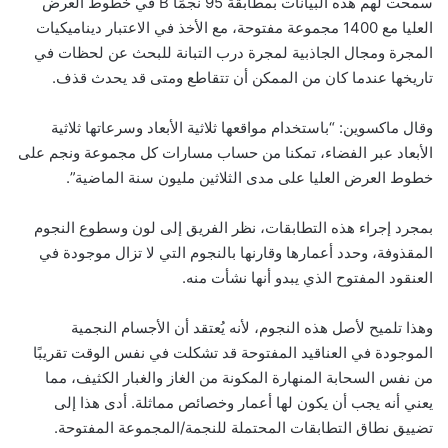
سمحت لهم هذه البيانات بمطابقة 95 نجمًا B في خطوط العرض
العليا مع 1400 مجموعة مفتوحة، مع الأخذ في الاعتبار ديناميكيات
المجرة ومجال الجاذبية لمجرة درب التبانة للبحث عن لحظات في
تاريخها عندما كان من الممكن أن تتقاطع ومتى قد يحدث قذف.
وقال ماكسوين: “باستخدام مواقعها ثلاثية الأبعاد وسرعاتها ثلاثية
الأبعاد عبر الفضاء، تمكنا من حساب مسارات كل مجموعة ونجم على
خطوط العرض العليا على مدى الثلاثين مليون سنة الماضية”.
بمجرد إجراء هذه التطابقات، نظر الفريق إلى لون وسطوع النجوم
المقذوفة، وحدد أعمارها وقارنها بالنجوم التي لا تزال موجودة في
العنقود المفتوح الذي يبدو أنها نشأت منه.
وهذا تلميح لأصل هذه النجوم، لأنه يُعتقد أن الأجسام النجمية
الموجودة في العناقيد المفتوحة قد تشكلت في نفس الوقت تقريبًا
من نفس السحابة المنهارة المكونة من الغاز والغبار الكثيف، مما
يعني أنه يجب أن يكون لها أعمار وخصائص مماثلة. أدى هذا إلى
تضييق نطاق التطابقات المحتملة للنجمة/المجموعة المفتوحة.