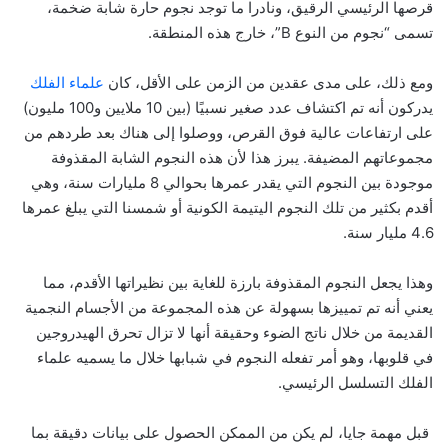
قرصها الرئيسي الرقيق، ونادرا ما توجد نجوم حارة شابة ضخمة،
تسمى “نجوم من النوع B”، خارج هذه المنطقة.
ومع ذلك، على مدى عقدين من الزمن على الأقل، كان
علماء الفلك
يدركون أنه تم اكتشاف عدد صغير نسبيًا (بين 10 ملايين و100 مليون)
على ارتفاعات عالية فوق القرص، ووصلوا إلى هناك بعد طردهم من
مجموعاتهم المضيفة. يبرز هذا لأن هذه النجوم الشابة المقذوفة
موجودة بين النجوم التي يقدر عمرها بحوالي 8 مليارات سنة، وهي
أقدم بكثير من تلك النجوم اليتيمة الكونية أو شمسنا التي يبلغ عمرها
4.6 مليار سنة.
وهذا يجعل النجوم المقذوفة بارزة للغاية بين نظيراتها الأقدم، مما
يعني أنه تم تمييزها بسهولة عن هذه المجموعة من الأجسام النجمية
القديمة من خلال ناتج الضوء وحقيقة أنها لا تزال تحرق الهيدروجين
في قلوبها، وهو أمر تفعله النجوم في شبابها خلال ما يسميه علماء
الفلك التسلسل الرئيسي.
قبل مهمة جايا، لم يكن من الممكن الحصول على بيانات دقيقة بما