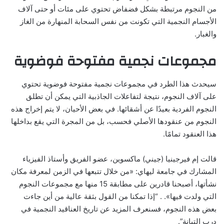
من النجوم مرتبطة بشكل فضفاض تحتوي على مئات أو حتى آلاف
الأجسام النجمية التي تكونت من نفس السحابة المنهارة من الغاز
والغبار.
مجموعات نجمية مفتوحة فوضوية
سيحدث هذا الطرد في مجموعات نجمية مفتوحة فوضوية تحتوي
على آلاف النجوم، نتيجة لتفاعلات الجاذبية التي يمكن أن تطلق
النجوم الفردية بعيدًا عن أشقائها. في بعض الأحيان، لا يتم إخراج هذه
النجوم من عنقودها الأصلي فحسب، بل من المجرة التي يقع بداخلها
هذا العنقود تمامًا.
قالت إم فيرجينيا (جيني) ماكسوين، عضو الفريق وأستاذ الفيزياء
المشارك في جامعة ليهاي: «من خلال تتبعها في الزمن لمعرفة مكان
نشأتها، أصبحنا قادرين على مطابقة 15 منها مع مجموعات النجوم
التي ولدت فيها». . “إذا تمكنا من القول بثقة عالية من أين جاءت
بعض هذه النجوم، فسنعرف المزيد عن تاريخ العناقيد النجمية في
درب التبانة”.