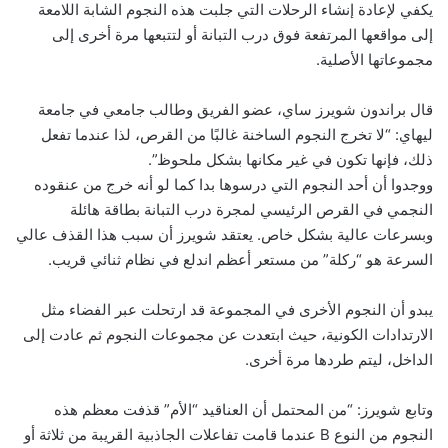
يكفي لإعادة إنشاء الرحلات التي جلبت هذه النجوم الشابة اللامعة
إلى مواقعها المرتفعة فوق درب التبانة أو لتتبعها مرة أخرى إلى
مجموعاتها الأصلية.
قال براندون شويرز ساي، عضو الفريق وطالب جامعي في جامعة
ليهاي: “لا تخرج النجوم الساخنة غالبًا من القرص، لذا عندما تفعل
ذلك، فإنها تكون في غير مكانها بشكل ملحوظ”.
ووجدوا أن أحد النجوم التي درسوها بدا كما لو أنه خرج من عنقوده
النجمي في القرص الرئيسي لمجرة درب التبانة بطاقة هائلة
وبسرعات عالية بشكل خاص. يعتقد شويرز أن سبب هذا القذف عالي
السرعة هو “ركلة” من مستعر أعظم اندلع في نظام ثنائي قريب.
يبدو أن النجوم الأخرى في المجموعة قد ارتحلت عبر الفضاء مثل
الارتدادات الكونية، حيث ابتعدت عن مجموعات النجوم ثم عادت إلى
الداخل، ليتم طردها مرة أخرى.
وتابع شويرز: “من المحتمل أن العناقيد “الأم” قذفت معظم هذه
النجوم من النوع B عندما قامت تفاعلات الجاذبية القريبة من ثلاثة أو