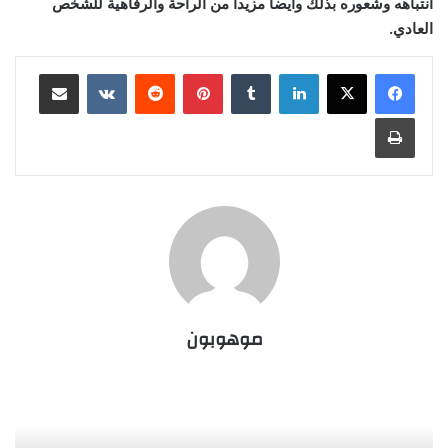
انتباهه وشعوره بذلك وأيضا مزيداً من الراحة والرفاهية للشخص
العادي.
لينكدإن
‏Tumblr
بينتيريست
‏Reddit
‏VKontakte
مشاركة عبر البريد
طباعة
موهوبون