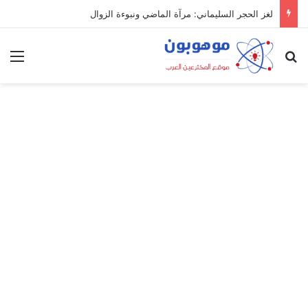
لغز الحجر السليماني: مرآة الماضي ونبوءة الزوال
بحث عن
الق