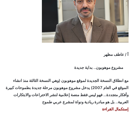
أ / عاطف مظهر
مشروع موهوبون.. بداية جديدة
مع انطلاق النسخة الجديدة لموقع موهوبون (وهي النسخة الثالثة منذ انشاء
الموقع في العام 2007) يدخل مشروع موهوبون مرحلة جديدة بطموحات كبيرة
وأفكار متجددة… فهو ليس فقط منصة إعلامية لنشر الاختراعات والابتكارات
العربية.. بل هو مبادرة ريادية ونواة لمشرع عربي طموح
إستكمال القراءة