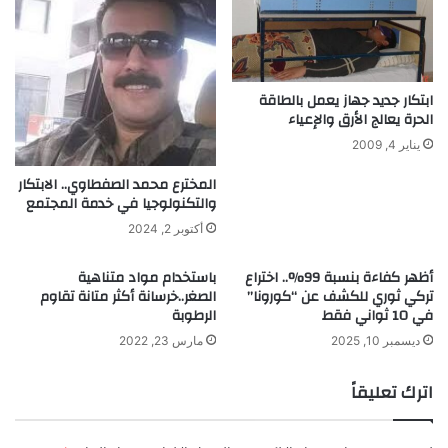
م
ة
ا
و
د
ص
ي
د
ة
ي
ابتكار جديد جهاز يعمل بالطاقة
ل
ق
الحرة يعالج الأرق والإعياء
ق
ة
يناير 4, 2009
ا
ل
ئ
ل
المخترع محمد الصفطاوي.. الابتكار
د
ب
والتكنولوجيا في خدمة المجتمع
ا
ي
أكتوبر 2, 2024
ل
ئ
س
ة
أظهر كفاءة بنسبة 99%.. اختراع
باستخدام مواد متناهية
ي
و
تركي ثوري للكشف عن “كورونا”
الصغر..خرسانة أكثر متانة تقاوم
ا
ل
في 10 ثواني فقط
الرطوبة
ر
ه
ة
ا
ديسمبر 10, 2025
مارس 23, 2022
خ
و
اترك تعليقاً
ا
ص
م