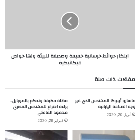
ح
ب
د
ت
م
ك
ن
ا
ا
ر
ل
ح
خ
و
س
ا
ابتكار حوائط خرسانية خفيفة وصديقة للبيئة ولها خواص
ا
ئ
ميكانيكية
ئ
ط
ر
خ
ا
ر
مقالات ذات صلة
ل
س
ب
ا
ش
ن
ماسارو أيبوكا المهندس الذي غير
مظلة مكيفة وتحكم بالموبايل..
ر
ي
وجه الصناعة اليابانية
براءة اختراع للمهندس المصري
ي
ة
محمود المالكي
ة
خ
أبريل 20, 2020
و
فبراير 29, 2020
ف
ا
ي
ل
ف