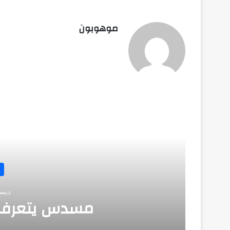
موهوبون
أق
ديسمبر 
مسدس يتعرف 