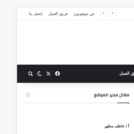
عن موهوبون
فريق العمل
إتصل بنا
‫X
فيسبوك
بحث عن
الوضع المظلم
ق العمل
مقال مدير الموقع
أ / عاطف مظهر