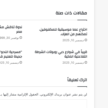
ا
ل
مقالات ذات صلة
ذ
ي
ي
ندوة تناقش مش
اختراع عصا موسيقية للمكفوفين،
م
مصر
تمكنهم من العزف.
ن
نوفمبر 30, 1999
ع
ديسمبر 10, 2025
ر
ن
قريباً في شوارع دبي روبوتات الشرطة
“مسرحية النحو”.
ا
التفاعلية الذكية
جديدة لتعليم قوا
ت
ديسمبر 10, 2025
ديسمبر 10, 2025
ا
ل
م
اترك تعليقاً
ح
م
و
لن يتم نشر عنوان بريدك الإلكتروني.
الحقول الإلزامية مشار إليها بـ
ل
أ
ا
ث