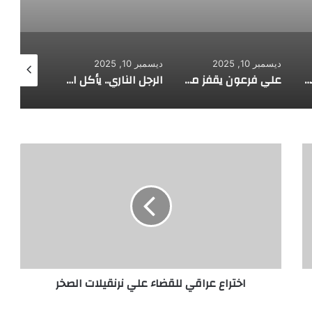
ديسمبر 10, 2025
ديسمبر 10, 2025
ديسمبر 10, 2025
طفل مصري يخرج قصاصات الورق من أنفه وفمه
علي فرعون يقفز من الطابق العشرين ويأكل النار ويحطم سورا
الرجل الناري.. يأكل الجمر ويثني الحديد بأسنانه
ا
خ
ت
ر
ا
ع
ع
ر
ا
اختراع عراقي للقضاء علي نرنقيلات الصخر
ق
ي
ل