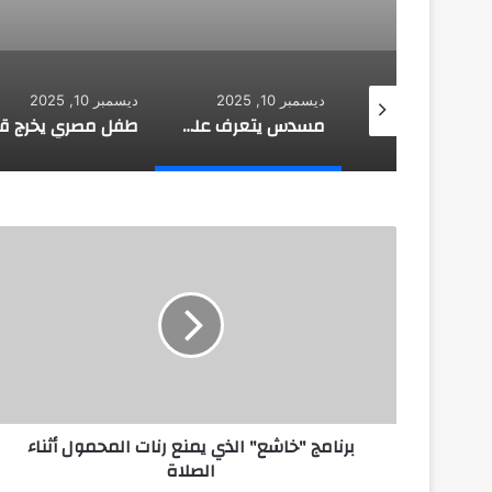
 10, 2025
ديسمبر 10, 2025
ديسمبر 10, 2025
طائرة روسية لا تحتاج إلى مطار
مسدس يتعرف على هوية صاحبه
ب
ر
ن
ا
م
ج
"
خ
ا
برنامج "خاشع" الذي يمنع رنات المحمول أثناء
ش
الصلاة
ع
"