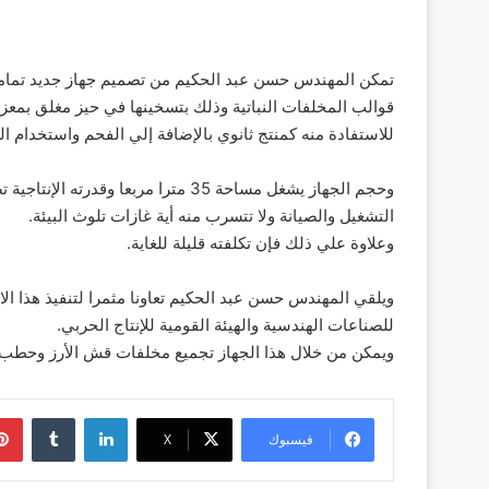
تمكن المهندس حسن عبد الحكيم من تصميم جهاز جديد تماما غ
قوالب المخلفات النباتية وذلك بتسخينها في حيز مغلق بمع
للاستفادة منه كمنتج ثانوي بالإضافة إلي الفحم واستخدام ا
وحجم الجهاز يشغل مساحة 35 مترا مرب
التشغيل والصيانة ولا تتسرب منه أية غازات تلوث البيئة.
وعلاوة علي ذلك فإن تكلفته قليلة للغاية.
ويلقي المهندس حسن عبد الحكيم تعاونا مثمرا لتنفيذ هذا الا
للصناعات الهندسية والهيئة القومية للإنتاج الحربي.
ويمكن من خلال هذا الجهاز تجميع مخلفات قش الأرز وحطب ا
لينكدإن
‏Tumblr
فيسبوك
‫X