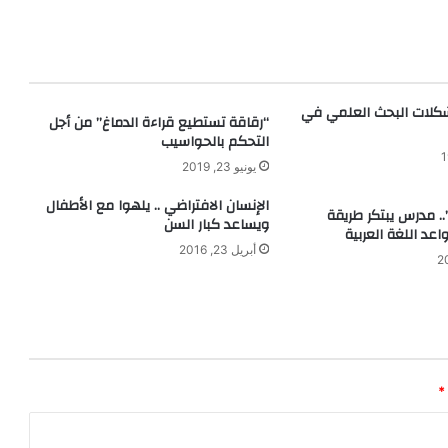
ل
ق
ض
ا
ء
كلات البحث العلمي في
“رقاقة تستطيع قراءة الدماغ” من أجل
ع
التحكم بالحواسيب
ل
ي
يونيو 23, 2019
ن
الإنسان الافتراضي .. يلهوا مع الأطفال
ر
. مدرس يبتكر طريقة
ويساعد كبار السن
ن
عد اللغة العربية
أبريل 23, 2016
ق
ي
ل
ا
ت
ا
ل
*
ص
خ
ر