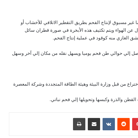
ير مسبوق لإنتاج الفحم بطريق التقطير الاتلافي للأخشاب أو
زل عن الهواء ويتم تكثيف هذه الأبخرة في صورة قطران سائل
لشق الغازي منه كوقود في عملية إنتاج الفحم.
عا وقدرته الإنتاجية تصل إلي حوالي طن فحم يوميا ويسهل نقله من مكان إلي آخر وسهل
ختراع من قبل وزارة البيئة وهيئة الطاقة المتجددة وشركة المعصرة
لقطن والذرة وكبسها وتحويلها إلي فحم نباتي.
بينتيريست
‏Reddit
‏VKontakte
مشاركة عبر البريد
طباعة