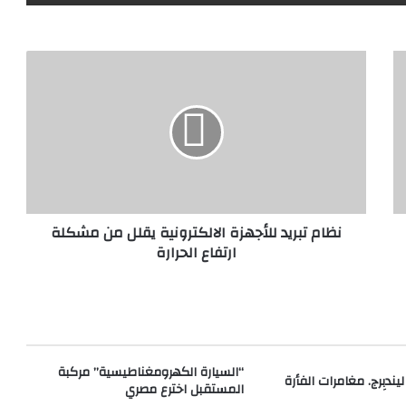
ن
ظ
ا
م
ت
ب
ر
ي
د
نظام تبريد للأجهزة الالكترونية يقلل من مشكلة
ل
ارتفاع الحرارة
ل
أ
ج
ه
ز
ة
ا
“السيارة الكهرومغناطيسية” مركبة
 ليندبِرج. مغامرات الفأرة
ل
المستقبل اخترع مصري
ا