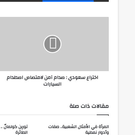
ا
خ
ت
ر
ا
ع
س
ع
و
اختراع سعودي : صدام آمن لامتصاص اصطدام
د
السيارات
ي
:
ص
د
مقالات ذات صلة
ا
م
آ
المرأة في الأمثال الشعبية.. صفات
توربِن كولمانّ ..
م
وأدوار نمطية
الطائرة
ن