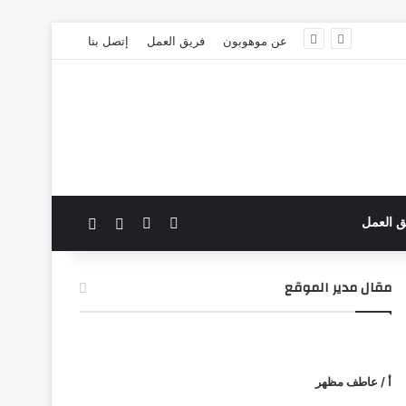
عن موهوبون
فريق العمل
إتصل بنا
‫X
فيسبوك
بحث عن
الوضع المظلم
ق العمل
مقال مدير الموقع
أ / عاطف مظهر