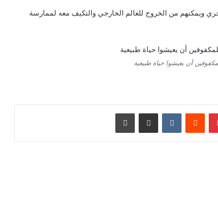
ة أخري ويمكنهم من الخروج للعالم الخارجي والتكيف معه لممارسة
مكفوفين أن يعيشوا حياة طبيعية
بينتيريست
‏Reddit
‏VKontakte
مشاركة عبر البريد
طباعة