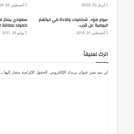
ل
أبريل 20, 2009
أغسطس 30, 2016
ا
م
«يوم مع».. شخصيات وقادة في حياتهم
سعودى يبتكر م
ت
اليومية عن قرب..
كمولد للطاقة ال
ص
أغسطس 31, 2016
يوليو 20, 2011
ا
ص
ا
اترك تعليقاً
ص
ط
د
لن يتم نشر عنوان بريدك الإلكتروني.
الحقول الإلزامية مشار إليها بـ
ا
م
ا
ا
ل
ل
س
ت
ي
ع
ا
ر
ل
ا
ي
ت