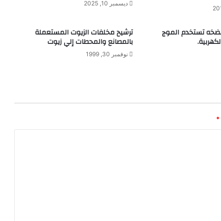
ديسمبر 10, 2025
ل
ك
ت
ضخه تستخدم الموج
ترشيح مخلفات الزيوت المستعملة
كهربية.
ر
بالمصانع والمحطات إلي زيوت
و
نوفمبر 30, 1999
ن
ي
ة
ي
ق
ل
*
ل
م
ن
م
ش
ك
ل
ة
ا
ر