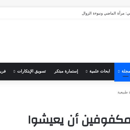
ي: مرآة الماضي ونبوءة الزوال
مجلة
ابحاث علمية
إستمارة مبتكر
تسويق الإبتكارات
فري
 طبيعية
لمكفوفين أن يعيشوا