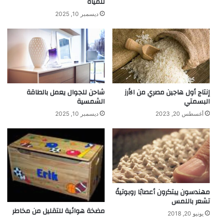
للمياه
ت
ك
ديسمبر 10, 2025
ا
ر
ي
ن
ق
ذ
ا
إنتاج أول هاجين مصري من الأرز
شاحن للجوال يعمل بالطاقة
ل
البسمتي
الشمسية
غ
ذ
أغسطس 20, 2023
ديسمبر 10, 2025
ا
ء
و
ي
خ
ف
ف
مهندسون يبتكرون أعصابًا روبوتيةً
م
تشعر باللمس
ن
مضخة هوائية للتقليل من مخاطر
يونيو 20, 2018
ا