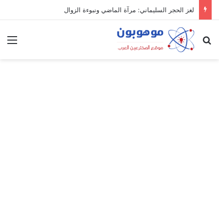
لغز الحجر السليماني: مرآة الماضي ونبوءة الزوال
بحث عن
الق