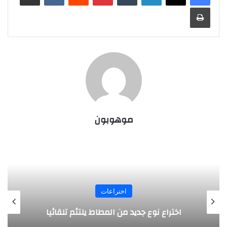
طباعة
موهوبون
اختراعات
روبوت جديد لاستكشاف أعماق البحار