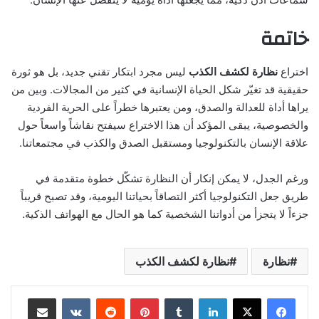
خاتمة
اختراع
نظارة لكشف الكذب
ليس مجرد ابتكار تقني جديد، بل هو ثورة
حقيقية قد تغيّر شكل الحياة الإنسانية في كثير من المجالات. وبين من
يراها أداة للعدالة والصدق، ومن يعتبرها خطراً على الحرية الفردية
والخصوصية، يبقى المؤكد أن هذا الاختراع سيفتح نقاشاً واسعاً حول
علاقة الإنسان بالتكنولوجيا ومستقبل الصدق والكذب في مجتمعاتنا.
ورغم الجدل، لا يمكن إنكار أن النظارة تشكّل خطوة متقدمة في
طريق جعل التكنولوجيا أكثر التصاقاً بحياتنا اليومية، وقد تصبح قريباً
جزءاً لا يتجزأ من أدواتنا الشخصية كما هو الحال مع الهواتف الذكية.
نظارة
نظارة لكشف الكذب
لينكدإن
‏Tumblr
بينتيريست
‏Reddit
‏VKontakte
مشاركة عبر البريد