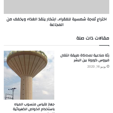
ل
ث
ج
ل
م
ا
اختراع ثلاجة شمسية للفقراء.. ابتكار ينقذ الغذاء ويخفف من
ه
ج
المجاعة
و
ة
ر
ش
ف
م
مقالات ذات صلة
ي
س
ذ
ي
م
ة
رئة صناعية لمحاكاة طريقة انتقال
ة
ل
فيروس كورونا بين البشر
ا
ل
ل
ف
يونيو 16, 2020
ل
ق
ه
ر
ا
ء
.
.
جهاز لقياس منسوب المياه
ا
باستخدام الخواص الكهربائية
ب