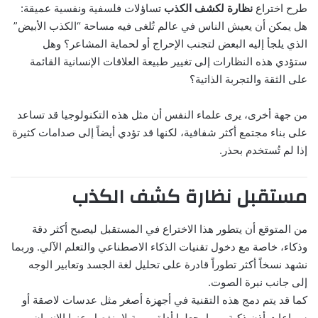
طرح اختراع
نظارة لكشف الكذب
تساؤلات فلسفية ونفسية عميقة:
هل يمكن أن يعيش الناس في عالم تُلغى فيه مساحة “الكذب الأبيض”
الذي يلجأ إليه البعض لتجنب الإحراج أو لحماية المشاعر؟ وهل
ستؤدي هذه النظارات إلى تغيير طبيعة العلاقات الإنسانية القائمة
على الثقة والتجربة الذاتية؟
من جهة أخرى، يرى علماء النفس أن مثل هذه التكنولوجيا قد تساعد
على بناء مجتمع أكثر شفافية، لكنها قد تؤدي أيضاً إلى صدامات كثيرة
إذا لم تُستخدم بحذر.
مستقبل نظارة كشف الكذب
من المتوقع أن يتطور هذا الاختراع في المستقبل ليصبح أكثر دقة
وذكاء، خاصة مع دخول تقنيات الذكاء الاصطناعي والتعلم الآلي. وربما
نشهد نسخاً أكثر تطوراً قادرة على تحليل لغة الجسد وتعابير الوجه
إلى جانب نبرة الصوت.
كما قد يتم دمج هذه التقنية في أجهزة أصغر مثل عدسات لاصقة أو
سماعات أذن ذكية، مما يجعلها أداة يومية لا ينفصل عنها الإنسان.