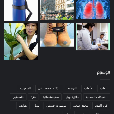
الوسوم
ألعاب
الألعاب
الترجمة
الذكاء الاصطناعي
السعودية
الشبكات العصبية
جائزة نوبل
سفينةفضائية
غزة
فلسطين
كرة القدم
مجدي سعيد
موسوعة جينيس
نوبل
هواتف