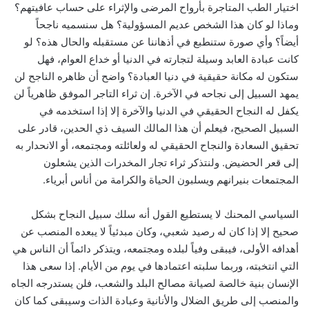
اختيار الطب المتاجرة بأرواح المرضى والإثراء على حساب عافيتهم؟
وماذا لو كان هذا الشخص عديم المسؤولية؟ هل سنسميه ناجحاً
أيضاً؟ وأي صورة ستنطبع في أذهاننا عن مستقبله والحال هذه؟ لو
كانت عبادة العابد وسيلة لتجارته في الدنيا أو خداع العوام، فهل
ستكون له مكانة حقيقية في دنيا العبادة؟ واضح أن ظاهره الناجح لن
يمهد السبيل إلى نجاحه في الآخرة. إن ثراء التاجر الموفق ظاهرياً لن
يكفل له النجاح الحقيقي في الدنيا والآخرة إلا إذا استخدمه في
السبيل الصحيح، فيعلم أن هذا المالك السيف ذي الحدين، قادر على
تحقيق السعادة والنجاح الحقيقي له ولعائلته ومجتمعه، أو الانحدار به
إلى قعر الحضيض. ولنتذكر ثراء تجار المخدرات الذين يشعلون
المجتمعات بنيرانهم ويسلبون الحياة والكرامة من أناس أبرياء.
السياسي المحنك لا يستطيع القول أنه سلك سبيل النجاح بشكل
صحيح إلا إذا كان له رصيد شعبي، وكان مبدئياً لا يبعده المنصب عن
أهدافه الأولى، فيبقى وفياً لبلده ومجتمعه، ويتذكر دائماً أن الناس هي
التي انتخبته، وربما سلبته اعتمادها في يوم من الأيام. إذا سعى هذا
الإنسان بنية خالصة لصيانة مصالح البلد والشعب، فلن يستدرجه الجاه
والمنصب إلى طريق الضلال والأنانية وعبادة الذات وسيبقى كما كان