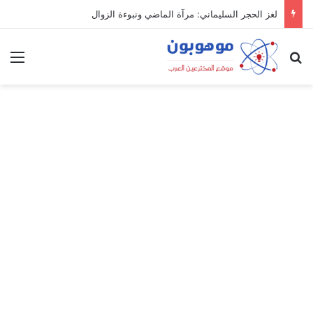
لغز الحجر السليماني: مرآة الماضي ونبوءة الزوال
بحث عن
الق