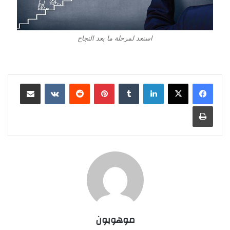
استعد لمرحلة ما بعد النجاح
لينكدإن
‏Tumblr
بينتيريست
‏Reddit
‏VKontakte
مشاركة عبر البريد
طباعة
موهوبون