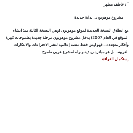
أ / عاطف مظهر
مشروع موهوبون.. بداية جديدة
مع انطلاق النسخة الجديدة لموقع موهوبون (وهي النسخة الثالثة منذ انشاء
الموقع في العام 2007) يدخل مشروع موهوبون مرحلة جديدة بطموحات كبيرة
وأفكار متجددة… فهو ليس فقط منصة إعلامية لنشر الاختراعات والابتكارات
العربية.. بل هو مبادرة ريادية ونواة لمشرع عربي طموح
إستكمال القراءة