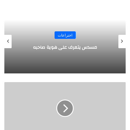
المجلة
طفل مصري يخرج قصاصات الورق من أنفه
وفمه
أ
ن
م
ا
ط
خ
ا
ط